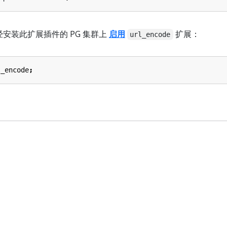
经安装此扩展插件的 PG 集群上
启用
扩展：
url_encode
l_encode
;