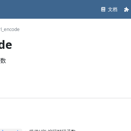
文档
rl_encode
de
函数