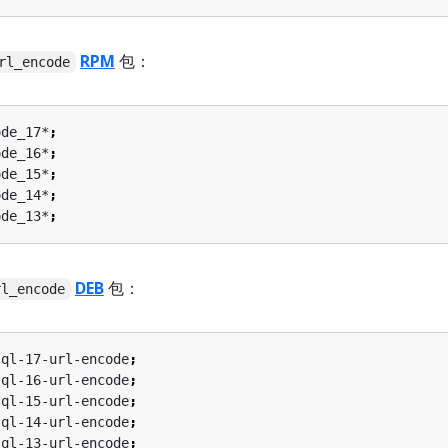
RPM
包：
rl_encode
ode_17*
;
ode_16*
;
ode_15*
;
ode_14*
;
ode_13*
;
DEB
包：
rl_encode
sql-17-url-encode
;
sql-16-url-encode
;
sql-15-url-encode
;
sql-14-url-encode
;
sql-13-url-encode
;