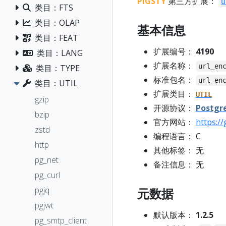
PIGSTY
第三方扩展：
u
类目：FTS
类目：OLAP
基本信息
类目：FEAT
扩展编号：
4190
类目：LANG
扩展名称：
url_en
类目：TYPE
标准包名：
url_en
类目：UTIL
扩展类目：
UTIL
gzip
开源协议：
Postgr
bzip
官方网站：
https:/
zstd
编程语言： C
http
其他标签： 无
pg_net
备注信息： 无
pg_curl
pgjq
元数据
pgjwt
默认版本：
1.2.5
pg_smtp_client