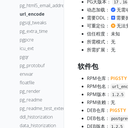
PG大版本：
,
17
16
pg_html5_email_address
动态加载：
无需
url_encode
需要DDL：
需要
pgsql_tweaks
可重定位：
无法
pg_extra_time
信任程度： 未知
pgpcre
所需模式： 无
icu_ext
所需扩展： 无
pgqr
软件包
pg_protobuf
envvar
RPM仓库：
PIGSTY
floatfile
RPM包名：
url_en
pg_render
RPM版本：
1.2.5
pg_readme
RPM依赖：无
pg_readme_test_extension
DEB仓库：
PIGSTY
ddl_historization
DEB包名：
postgre
data_historization
DEB版本：
1.2.5