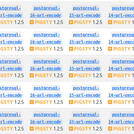
stgresql-
postgresql-
postgresql-
postgresq
url-encode
16-url-encode
15-url-encode
14-url-enc
IGSTY
1.2.5
PIGSTY
1.2.5
PIGSTY
1.2.5
PIGSTY
1
stgresql-
postgresql-
postgresql-
postgresq
url-encode
16-url-encode
15-url-encode
14-url-enc
IGSTY
1.2.5
PIGSTY
1.2.5
PIGSTY
1.2.5
PIGSTY
1
stgresql-
postgresql-
postgresql-
postgresq
url-encode
16-url-encode
15-url-encode
14-url-enc
IGSTY
1.2.5
PIGSTY
1.2.5
PIGSTY
1.2.5
PIGSTY
1
stgresql-
postgresql-
postgresql-
postgresq
url-encode
16-url-encode
15-url-encode
14-url-enc
IGSTY
1.2.5
PIGSTY
1.2.5
PIGSTY
1.2.5
PIGSTY
1
stgresql-
postgresql-
postgresql-
postgresq
url-encode
16-url-encode
15-url-encode
14-url-enc
IGSTY
1.2.5
PIGSTY
1.2.5
PIGSTY
1.2.5
PIGSTY
1