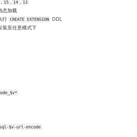
,
,
,
15
14
13
动态加载
执行
DDL
CREATE EXTENSION
安装至任意模式下
code_$v*
sql-$v-url-encode