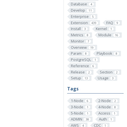
Database
4
Develop
11
Enterprise
5
Extension
FAQ
439
9
Install
Kernel
3
1
Metrics
Module
8
16
Monitor
7
Overview
19
Param
Playbook
8
8
PostgreSQL
1
Reference
6
Release
Section
2
2
Setup
Usage
13
3
Tags
1-Node
2-Node
6
2
3-Node
4-Node
1
8
5-Node
Access
1
1
ADMIN
Auth
38
1
AWS
CDC
4
1