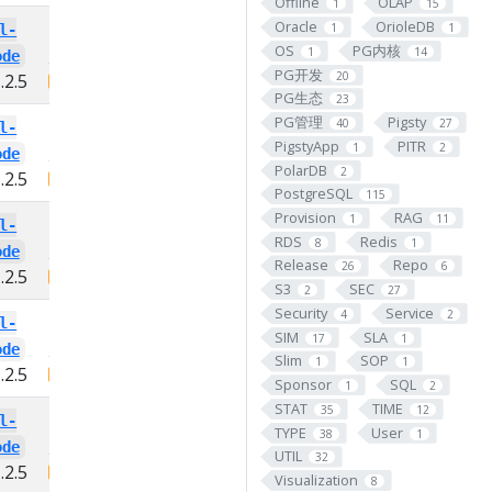
Offline
OLAP
1
15
Oracle
OrioleDB
1
1
l-
postgresql-
OS
PG内核
1
14
ode
13-url-encode
PG开发
20
.2.5
PIGSTY
1.2.5
PG生态
23
PG管理
Pigsty
40
27
l-
postgresql-
PigstyApp
PITR
1
2
ode
13-url-encode
PolarDB
2
.2.5
PIGSTY
1.2.5
PostgreSQL
115
Provision
RAG
1
11
l-
postgresql-
RDS
Redis
8
1
ode
13-url-encode
Release
Repo
26
6
.2.5
PIGSTY
1.2.5
S3
SEC
2
27
Security
Service
4
2
l-
postgresql-
SIM
SLA
17
1
ode
13-url-encode
Slim
SOP
1
1
.2.5
PIGSTY
1.2.5
Sponsor
SQL
1
2
STAT
TIME
35
12
l-
postgresql-
TYPE
User
38
1
ode
13-url-encode
UTIL
32
.2.5
PIGSTY
1.2.5
Visualization
8