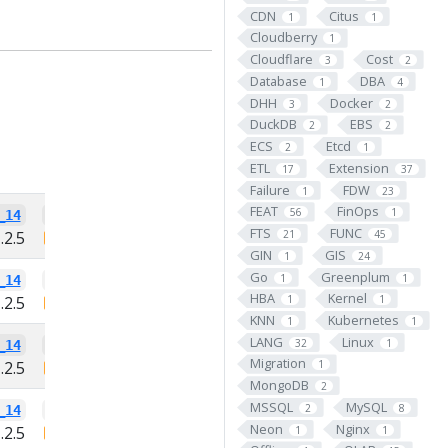
CDN
Citus
1
1
Cloudberry
1
Cloudflare
Cost
3
2
Database
DBA
1
4
DHH
Docker
3
2
DuckDB
EBS
2
2
ECS
Etcd
2
1
ETL
Extension
17
37
PG13
Failure
FDW
1
23
FEAT
FinOps
56
1
_14
url_encode_13
FTS
FUNC
21
45
.2.5
PIGSTY
1.2.5
GIN
GIS
1
24
Go
Greenplum
1
1
_14
url_encode_13
HBA
Kernel
.2.5
PIGSTY
1.2.5
1
1
KNN
Kubernetes
1
1
LANG
Linux
32
1
_14
url_encode_13
Migration
.2.5
PIGSTY
1.2.5
1
MongoDB
2
MSSQL
MySQL
2
8
_14
url_encode_13
Neon
Nginx
.2.5
PIGSTY
1.2.5
1
1