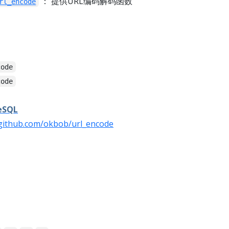
： 提供URL编码解码函数
rl_encode
code
code
eSQL
/github.com/okbob/url_encode