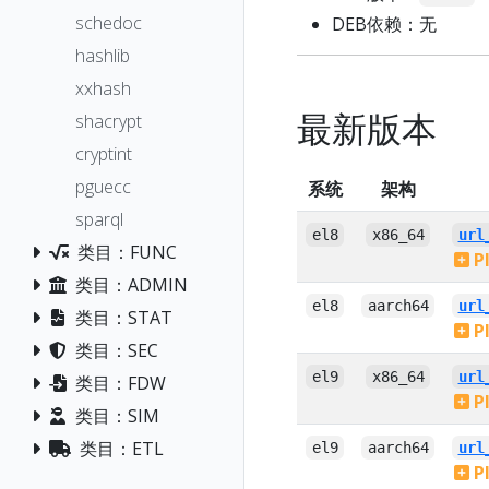
schedoc
DEB依赖：无
hashlib
xxhash
最新版本
shacrypt
cryptint
pguecc
系统
架构
sparql
el8
x86_64
url
类目：FUNC
P
类目：ADMIN
el8
aarch64
url
类目：STAT
P
类目：SEC
el9
x86_64
url
类目：FDW
P
类目：SIM
类目：ETL
el9
aarch64
url
P