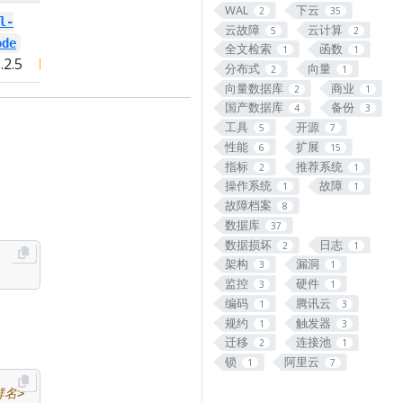
WAL
下云
2
35
l-
postgresql-
云故障
云计算
5
2
ode
13-url-encode
全文检索
函数
1
1
.2.5
PIGSTY
1.2.5
分布式
向量
2
1
向量数据库
商业
2
1
国产数据库
备份
4
3
工具
开源
5
7
性能
扩展
6
15
指标
推荐系统
2
1
操作系统
故障
1
1
故障档案
8
数据库
37
数据损坏
日志
2
1
架构
漏洞
3
1
监控
硬件
3
1
编码
腾讯云
1
3
规约
触发器
1
3
迁移
连接池
2
1
锁
阿里云
1
7
群名>