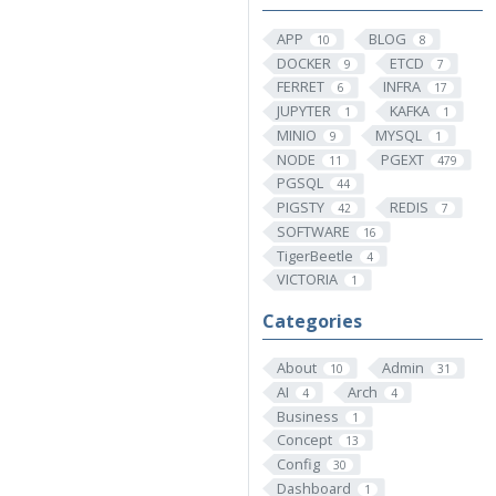
APP
BLOG
10
8
DOCKER
ETCD
9
7
FERRET
INFRA
6
17
JUPYTER
KAFKA
1
1
MINIO
MYSQL
9
1
NODE
PGEXT
11
479
PGSQL
44
PIGSTY
REDIS
42
7
SOFTWARE
16
TigerBeetle
4
VICTORIA
1
Categories
About
Admin
10
31
AI
Arch
4
4
Business
1
Concept
13
Config
30
Dashboard
1