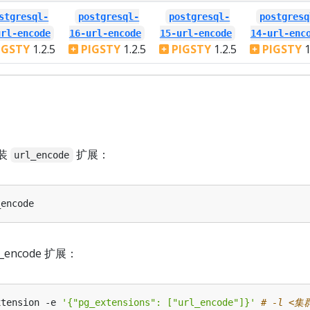
stgresql-
postgresql-
postgresql-
postgresq
url-encode
16-url-encode
15-url-encode
14-url-enc
IGSTY
1.2.5
PIGSTY
1.2.5
PIGSTY
1.2.5
PIGSTY
1
装
扩展：
url_encode
l_encode 扩展：
xtension -e 
'{"pg_extensions": ["url_encode"]}'
# -l <集