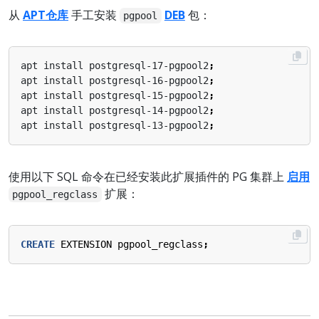
从
APT仓库
手工安装
DEB
包：
pgpool
apt install postgresql-17-pgpool2
;
apt install postgresql-16-pgpool2
;
apt install postgresql-15-pgpool2
;
apt install postgresql-14-pgpool2
;
apt install postgresql-13-pgpool2
;
使用以下 SQL 命令在已经安装此扩展插件的 PG 集群上
启用
扩展：
pgpool_regclass
CREATE
EXTENSION
pgpool_regclass
;