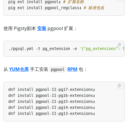
pig ext install pgpool
;
# 扩展名称
pig ext install pgpool_regclass
;
# 标准包名
使用 Pigsty剧本
安装
pgpool 扩展：
./pgsql.yml -t pg_extension -e 
'{"pg_extensions": ["
从
YUM仓库
手工安装
RPM
包：
pgpool
dnf install pgpool-II-pg17-extensions
;
dnf install pgpool-II-pg16-extensions
;
dnf install pgpool-II-pg15-extensions
;
dnf install pgpool-II-pg14-extensions
;
dnf install pgpool-II-pg13-extensions
;