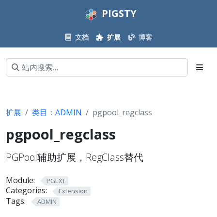
PIGSTY
文档
扩展
博客
扩展
类目：ADMIN
pgpool_regclass
pgpool_regclass
PGPool辅助扩展，RegClass替代
Module:
PGEXT
Categories:
Extension
Tags:
ADMIN