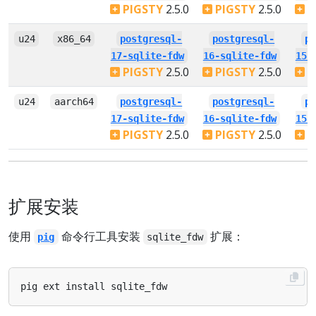
PIGSTY
2.5.0
PIGSTY
2.5.0
P
u24
x86_64
postgresql-
postgresql-
p
17-sqlite-fdw
16-sqlite-fdw
15-
PIGSTY
2.5.0
PIGSTY
2.5.0
P
u24
aarch64
postgresql-
postgresql-
p
17-sqlite-fdw
16-sqlite-fdw
15-
PIGSTY
2.5.0
PIGSTY
2.5.0
P
扩展安装
使用
命令行工具安装
扩展：
pig
sqlite_fdw