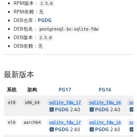
RPM版本：
2.5.0
RPM依赖：无
DEB仓库：
PGDG
DEB包名：
postgresql-$v-sqlite-fdw
DEB版本：
2.5.0
DEB依赖：无
最新版本
系统
架构
PG17
PG16
el8
x86_64
sqlite_fdw_17
sqlite_fdw_16
sql
PGDG
2.4.0
PGDG
2.4.0
el8
aarch64
sqlite_fdw_17
sqlite_fdw_16
sql
PGDG
2.4.0
PGDG
2.4.0