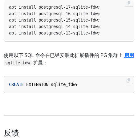
apt install postgresql-17-sqlite-fdw
;
apt install postgresql-16-sqlite-fdw
;
apt install postgresql-15-sqlite-fdw
;
apt install postgresql-14-sqlite-fdw
;
apt install postgresql-13-sqlite-fdw
;
使用以下 SQL 命令在已经安装此扩展插件的 PG 集群上
启用
扩展：
sqlite_fdw
CREATE
EXTENSION
sqlite_fdw
;
反馈