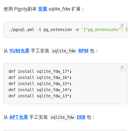
使用 Pigsty剧本
安装
sqlite_fdw 扩展：
./pgsql.yml -t pg_extension -e 
'{"pg_extensions": ["
从
YUM仓库
手工安装
RPM
包：
sqlite_fdw
dnf install sqlite_fdw_17*
;
dnf install sqlite_fdw_16*
;
dnf install sqlite_fdw_15*
;
dnf install sqlite_fdw_14*
;
dnf install sqlite_fdw_13*
;
从
APT仓库
手工安装
DEB
包：
sqlite_fdw