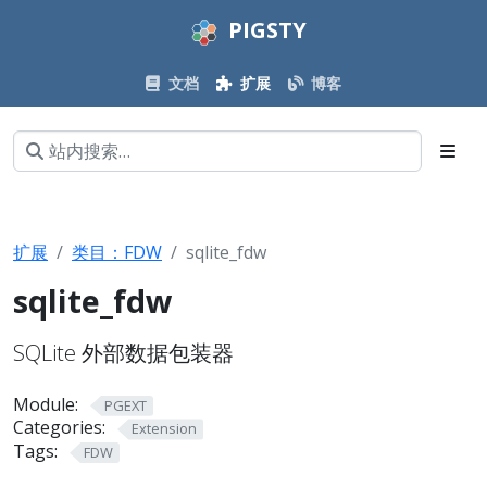
PIGSTY
文档
扩展
博客
扩展
类目：FDW
sqlite_fdw
sqlite_fdw
SQLite 外部数据包装器
Module:
PGEXT
Categories:
Extension
Tags:
FDW