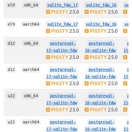
el9
x86_64
sqlite_fdw_17
sqlite_fdw_16
sql
PIGSTY
2.5.0
PIGSTY
2.5.0
P
el9
aarch64
sqlite_fdw_17
sqlite_fdw_16
sql
PIGSTY
2.5.0
PIGSTY
2.5.0
P
d12
x86_64
postgresql-
postgresql-
p
17-sqlite-fdw
16-sqlite-fdw
15-
PIGSTY
2.5.0
PIGSTY
2.5.0
P
d12
aarch64
postgresql-
postgresql-
p
17-sqlite-fdw
16-sqlite-fdw
15-
PIGSTY
2.5.0
PIGSTY
2.5.0
P
u22
x86_64
postgresql-
postgresql-
p
17-sqlite-fdw
16-sqlite-fdw
15-
PIGSTY
2.5.0
PIGSTY
2.5.0
P
u22
aarch64
postgresql-
postgresql-
p
17-sqlite-fdw
16-sqlite-fdw
15-