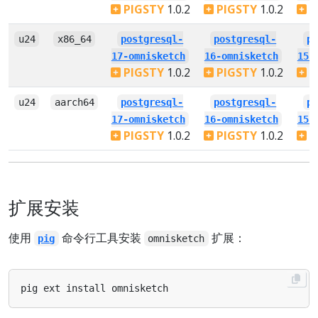
PIGSTY
1.0.2
PIGSTY
1.0.2
P
u24
x86_64
postgresql-
postgresql-
p
17-omnisketch
16-omnisketch
15-
PIGSTY
1.0.2
PIGSTY
1.0.2
P
u24
aarch64
postgresql-
postgresql-
p
17-omnisketch
16-omnisketch
15-
PIGSTY
1.0.2
PIGSTY
1.0.2
P
扩展安装
使用
命令行工具安装
扩展：
pig
omnisketch