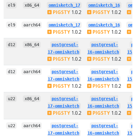
el9
x86_64
omnisketch_17
omnisketch_16
omn
PIGSTY
1.0.2
PIGSTY
1.0.2
P
el9
aarch64
omnisketch_17
omnisketch_16
omn
PIGSTY
1.0.2
PIGSTY
1.0.2
P
d12
x86_64
postgresql-
postgresql-
p
17-omnisketch
16-omnisketch
15-
PIGSTY
1.0.2
PIGSTY
1.0.2
P
d12
aarch64
postgresql-
postgresql-
p
17-omnisketch
16-omnisketch
15-
PIGSTY
1.0.2
PIGSTY
1.0.2
P
u22
x86_64
postgresql-
postgresql-
p
17-omnisketch
16-omnisketch
15-
PIGSTY
1.0.2
PIGSTY
1.0.2
P
u22
aarch64
postgresql-
postgresql-
p
17-omnisketch
16-omnisketch
15-