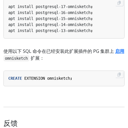
apt install postgresql-17-omnisketch
;
apt install postgresql-16-omnisketch
;
apt install postgresql-15-omnisketch
;
apt install postgresql-14-omnisketch
;
apt install postgresql-13-omnisketch
;
使用以下 SQL 命令在已经安装此扩展插件的 PG 集群上
启用
扩展：
omnisketch
CREATE
EXTENSION
omnisketch
;
反馈