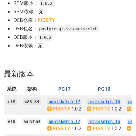
RPM版本：
1.0.2
RPM依赖：无
DEB仓库：
PIGSTY
DEB包名：
postgresql-$v-omnisketch
DEB版本：
1.0.2
DEB依赖：无
最新版本
系统
架构
PG17
PG16
el8
x86_64
omnisketch_17
omnisketch_16
omn
PIGSTY
1.0.2
PIGSTY
1.0.2
P
el8
aarch64
omnisketch_17
omnisketch_16
omn
PIGSTY
1.0.2
PIGSTY
1.0.2
P