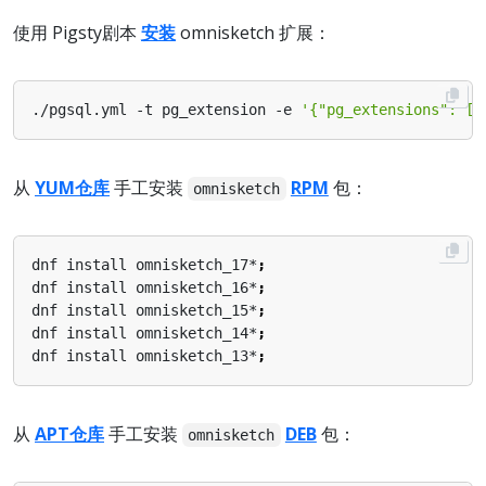
使用 Pigsty剧本
安装
omnisketch 扩展：
./pgsql.yml -t pg_extension -e 
'{"pg_extensions": ["
从
YUM仓库
手工安装
RPM
包：
omnisketch
dnf install omnisketch_17*
;
dnf install omnisketch_16*
;
dnf install omnisketch_15*
;
dnf install omnisketch_14*
;
dnf install omnisketch_13*
;
从
APT仓库
手工安装
DEB
包：
omnisketch