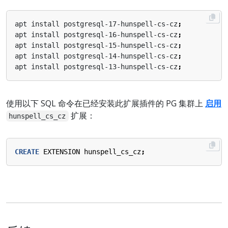
apt install postgresql-17-hunspell-cs-cz
;
apt install postgresql-16-hunspell-cs-cz
;
apt install postgresql-15-hunspell-cs-cz
;
apt install postgresql-14-hunspell-cs-cz
;
apt install postgresql-13-hunspell-cs-cz
;
使用以下 SQL 命令在已经安装此扩展插件的 PG 集群上
启用
扩展：
hunspell_cs_cz
CREATE
EXTENSION
hunspell_cs_cz
;