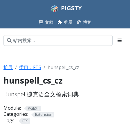
PIGSTY
文档
扩展
博客
扩展
类目：FTS
hunspell_cs_cz
hunspell_cs_cz
Hunspell捷克语全文检索词典
Module:
PGEXT
Categories:
Extension
Tags:
FTS