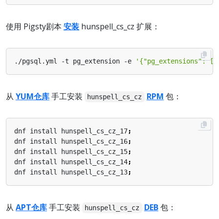
使用 Pigsty剧本
安装
hunspell_cs_cz 扩展：
./pgsql.yml -t pg_extension -e 
'{"pg_extensions": ["
从
YUM仓库
手工安装
RPM
包：
hunspell_cs_cz
dnf install hunspell_cs_cz_17
;
dnf install hunspell_cs_cz_16
;
dnf install hunspell_cs_cz_15
;
dnf install hunspell_cs_cz_14
;
dnf install hunspell_cs_cz_13
;
从
APT仓库
手工安装
DEB
包：
hunspell_cs_cz