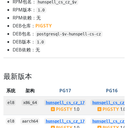
RPM包名：
hunspell_cs_cz_$v
RPM版本：
1.0
RPM依赖：无
DEB仓库：
PIGSTY
DEB包名：
postgresql-$v-hunspell-cs-cz
DEB版本：
1.0
DEB依赖：无
最新版本
系统
架构
PG17
PG16
el8
x86_64
hunspell_cs_cz_17
hunspell_cs_cz_
PIGSTY
1.0
PIGSTY
1.0
el8
aarch64
hunspell_cs_cz_17
hunspell_cs_cz_
PIGSTY
1.0
PIGSTY
1.0