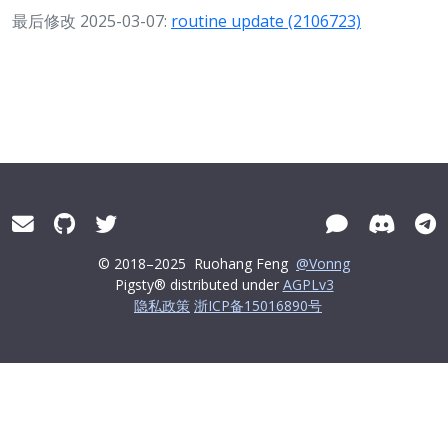
最后修改 2025-03-07:
routine update (2106723)
© 2018–2025
Ruohang Feng
@Vonng
Pigsty® distributed under
AGPLv3
隐私政策
浙ICP备15016890号