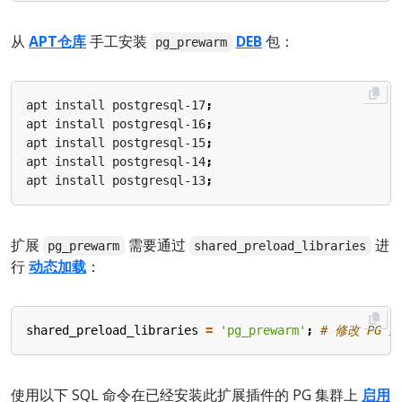
从
APT仓库
手工安装
DEB
包：
pg_prewarm
apt install postgresql-17
;
apt install postgresql-16
;
apt install postgresql-15
;
apt install postgresql-14
;
apt install postgresql-13
;
扩展
需要通过
进
pg_prewarm
shared_preload_libraries
行
动态加载
：
shared_preload_libraries
=
'pg_prewarm'
;
# 修改 PG 
使用以下 SQL 命令在已经安装此扩展插件的 PG 集群上
启用