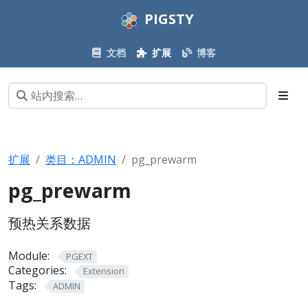
PIGSTY
文档
扩展
博客
扩展
类目：ADMIN
pg_prewarm
pg_prewarm
预热关系数据
Module:
PGEXT
Categories:
Extension
Tags:
ADMIN