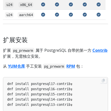
u24
x86_64
u24
aarch64
扩展安装
扩展
属于 PostgreSQL 自带的第一方
Contrib
pg_prewarm
扩展，无需独立安装。
从
YUM仓库
手工安装
RPM
包：
pg_prewarm
dnf install postgresql17-contrib
;
dnf install postgresql16-contrib
;
dnf install postgresql15-contrib
;
dnf install postgresql14-contrib
;
dnf install postgresql13-contrib
;