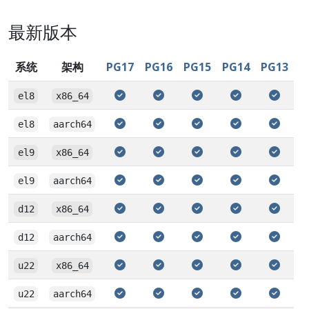
最新版本
系统
架构
PG17
PG16
PG15
PG14
PG13
el8
x86_64
el8
aarch64
el9
x86_64
el9
aarch64
d12
x86_64
d12
aarch64
u22
x86_64
u22
aarch64