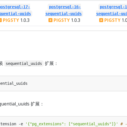
postgresql-17-
postgresql-16-
postgresql-
quential-uuids
sequential-uuids
sequential-uu
PIGSTY
1.0.3
PIGSTY
1.0.3
PIGSTY
1.0
装
扩展：
sequential_uuids
quential_uuids 扩展：
xtension -e 
'{"pg_extensions": ["sequential_uuids"]}'
# 