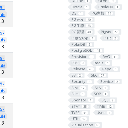
Offline
OLAP
1
15
Oracle
OrioleDB
1
1
15-
postgresql-14-
postgresql-13-
OS
PG内核
1
14
ids
sequential-uuids
sequential-uuids
PG开发
20
.3
PIGSTY
1.0.3
PIGSTY
1.0.3
PG生态
23
PG管理
Pigsty
40
27
15-
postgresql-14-
postgresql-13-
PigstyApp
PITR
1
2
ids
sequential-uuids
sequential-uuids
PolarDB
2
.3
PIGSTY
1.0.3
PIGSTY
1.0.3
PostgreSQL
115
Provision
RAG
1
11
15-
postgresql-14-
postgresql-13-
RDS
Redis
8
1
ids
sequential-uuids
sequential-uuids
Release
Repo
26
6
.3
PIGSTY
1.0.3
PIGSTY
1.0.3
S3
SEC
2
27
Security
Service
4
2
15-
postgresql-14-
postgresql-13-
SIM
SLA
17
1
ids
sequential-uuids
sequential-uuids
Slim
SOP
1
1
.3
PIGSTY
1.0.3
PIGSTY
1.0.3
Sponsor
SQL
1
2
STAT
TIME
35
12
15-
postgresql-14-
postgresql-13-
TYPE
User
38
1
ids
sequential-uuids
sequential-uuids
UTIL
32
.3
PIGSTY
1.0.3
PIGSTY
1.0.3
Visualization
8