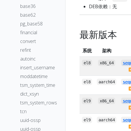
base36
DEB依赖：无
base62
pg_base58
最新版本
financial
convert
refint
系统
架构
autoinc
el8
x86_64
seq
insert_username
moddatetime
el8
aarch64
seq
tsm_system_time
dict_xsyn
el9
x86_64
seq
tsm_system_rows
tcn
uuid-ossp
el9
aarch64
seq
uuid-ossp