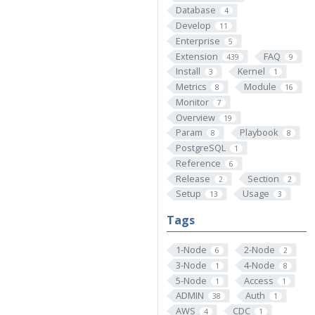
Database
4
Develop
11
Enterprise
5
Extension
FAQ
439
9
Install
Kernel
3
1
Metrics
Module
8
16
Monitor
7
Overview
19
Param
Playbook
8
8
PostgreSQL
1
Reference
6
Release
Section
2
2
Setup
Usage
13
3
Tags
1-Node
2-Node
6
2
3-Node
4-Node
1
8
5-Node
Access
1
1
ADMIN
Auth
38
1
AWS
CDC
4
1