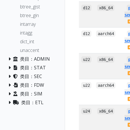
btree_gist
d12
x86_64
btree_gin
se
intarray
intagg
d12
aarch64
dict_int
se
unaccent
类目：ADMIN
u22
x86_64
se
类目：STAT
类目：SEC
类目：FDW
u22
aarch64
se
类目：SIM
类目：ETL
u24
x86_64
se