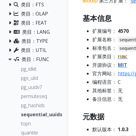
MIXED
第三方扩展：
se
类目：FTS
类目：OLAP
基本信息
类目：FEAT
扩展编号：
4570
类目：LANG
扩展名称：
sequen
类目：TYPE
标准包名：
sequen
类目：UTIL
扩展类目：
FUNC
类目：FUNC
开源协议：
MIT
pg_idkit
官方网站：
https:/
pgx_ulid
编程语言： C
pg_uuidv7
其他标签： 无
permuteseq
备注信息： 无
pg_hashids
sequential_uuids
元数据
topn
默认版本：
1.0.3
quantile