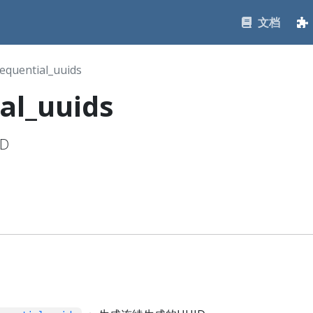
文档
equential_uuids
al_uuids
D