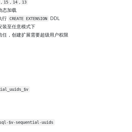
,
,
,
15
14
13
动态加载
执行
DDL
CREATE EXTENSION
安装至任意模式下
信任，创建扩展需要超级用户权限
tial_uuids_$v
sql-$v-sequential-uuids