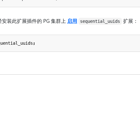
经安装此扩展插件的 PG 集群上
启用
扩展：
sequential_uuids
quential_uuids
;