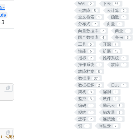
WAL
下云
2
35
15-
postgresql-14-
postgresql-13-
云故障
云计算
5
2
ids
sequential-uuids
sequential-uuids
全文检索
函数
1
1
.3
PIGSTY
1.0.3
PIGSTY
1.0.3
分布式
向量
2
1
向量数据库
商业
2
1
国产数据库
备份
4
3
工具
开源
5
7
性能
扩展
6
15
指标
推荐系统
2
1
操作系统
故障
1
1
故障档案
8
数据库
37
数据损坏
日志
2
1
架构
漏洞
3
1
监控
硬件
3
1
编码
腾讯云
1
3
规约
触发器
1
3
迁移
连接池
2
1
锁
阿里云
1
7
-l <集群名>