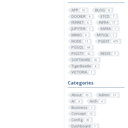
APP
BLOG
10
8
DOCKER
ETCD
9
7
FERRET
INFRA
6
17
JUPYTER
KAFKA
1
1
MINIO
MYSQL
9
1
NODE
PGEXT
11
479
PGSQL
44
PIGSTY
REDIS
42
7
SOFTWARE
16
TigerBeetle
4
VICTORIA
1
Categories
About
Admin
10
31
AI
Arch
4
4
Business
1
Concept
13
Config
30
Dashboard
1