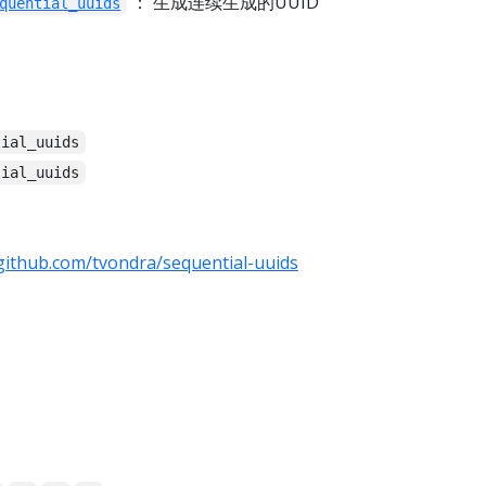
： 生成连续生成的UUID
quential_uuids
tial_uuids
tial_uuids
/github.com/tvondra/sequential-uuids