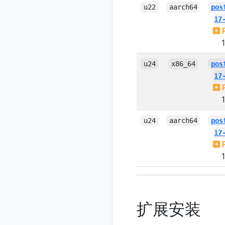
u22
aarch64
pos
17
1
u24
x86_64
pos
17
1
u24
aarch64
pos
17
1
扩展安装