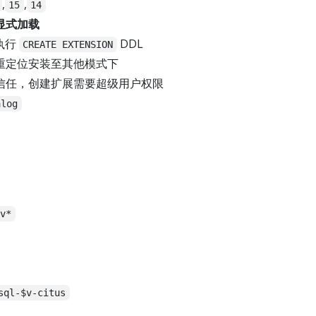
,
,
15
14
显式加载
执行
DDL
CREATE EXTENSION
重定位安装至其他模式下
信任，创建扩展需要超级用户权限
alog
$v*
sql-$v-citus