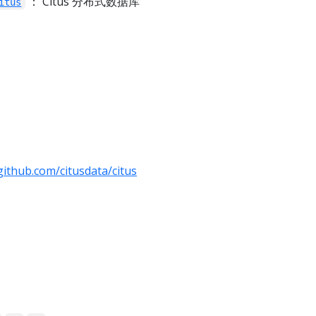
： Citus 分布式数据库
itus
github.com/citusdata/citus