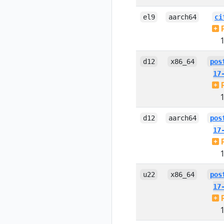
el9
aarch64
ci
1
d12
x86_64
pos
17
1
d12
aarch64
pos
17
1
u22
x86_64
pos
17
1