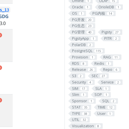
Offline
OLAP
1
15
Oracle
OrioleDB
1
1
s_13
OS
PG内核
1
14
GDG
PG开发
20
3.0
PG生态
23
PG管理
Pigsty
40
27
PigstyApp
PITR
1
2
PolarDB
2
PostgreSQL
115
Provision
RAG
1
11
RDS
Redis
8
1
Release
Repo
26
6
S3
SEC
2
27
Security
Service
4
2
SIM
SLA
17
1
Slim
SOP
1
1
Sponsor
SQL
1
2
STAT
TIME
35
12
TYPE
User
38
1
UTIL
32
Visualization
8