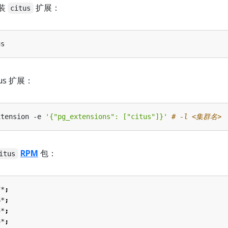
装
扩展：
citus
tus 扩展：
xtension -e 
'{"pg_extensions": ["citus"]}'
# -l <集群名>
RPM
包：
itus
7*
;
6*
;
5*
;
4*
;