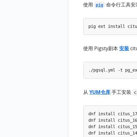
使用
命令行工具安
pig
使用 Pigsty剧本
安装
ci
./pgsql.yml -t pg_e
从
YUM仓库
手工安装
c
dnf install citus_1
dnf install citus_1
dnf install citus_1
dnf install citus_1