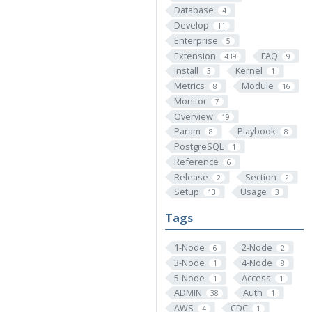
Database
4
Develop
11
Enterprise
5
Extension
FAQ
439
9
Install
Kernel
3
1
Metrics
Module
8
16
Monitor
7
Overview
19
Param
Playbook
8
8
PostgreSQL
1
Reference
6
Release
Section
2
2
Setup
Usage
13
3
Tags
1-Node
2-Node
6
2
3-Node
4-Node
1
8
5-Node
Access
1
1
ADMIN
Auth
38
1
AWS
CDC
4
1