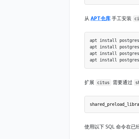
从
APT仓库
手工安装
c
apt install postgre
apt install postgre
apt install postgre
apt install postgre
扩展
需要通过
citus
s
shared_preload_libr
使用以下 SQL 命令在已