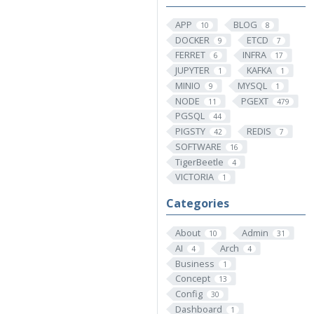
APP
BLOG
10
8
DOCKER
ETCD
9
7
FERRET
INFRA
6
17
JUPYTER
KAFKA
1
1
MINIO
MYSQL
9
1
NODE
PGEXT
11
479
PGSQL
44
PIGSTY
REDIS
42
7
SOFTWARE
16
TigerBeetle
4
VICTORIA
1
Categories
About
Admin
10
31
AI
Arch
4
4
Business
1
Concept
13
Config
30
Dashboard
1