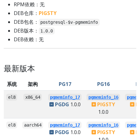
RPM依赖：无
DEB仓库：
PIGSTY
DEB包名：
postgresql-$v-pgmeminfo
DEB版本：
1.0.0
DEB依赖：无
最新版本
系统
架构
PG17
PG16
P
el8
x86_64
pgmeminfo_17
pgmeminfo_16
pgmem
PGDG
1.0.0
PIGSTY
P
1.0.0
1
el8
aarch64
pgmeminfo_17
pgmeminfo_16
pgmem
PGDG
1.0.0
PIGSTY
P
1.0.0
1