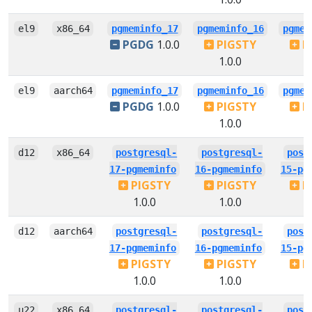
el9
x86_64
pgmeminfo_17
pgmeminfo_16
pgmem
PGDG
1.0.0
PIGSTY
P
1.0.0
1
el9
aarch64
pgmeminfo_17
pgmeminfo_16
pgmem
PGDG
1.0.0
PIGSTY
P
1.0.0
1
d12
x86_64
postgresql-
postgresql-
post
17-pgmeminfo
16-pgmeminfo
15-pg
PIGSTY
PIGSTY
P
1.0.0
1.0.0
1
d12
aarch64
postgresql-
postgresql-
post
17-pgmeminfo
16-pgmeminfo
15-pg
PIGSTY
PIGSTY
P
1.0.0
1.0.0
1
u22
x86_64
postgresql-
postgresql-
post