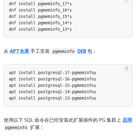
dnf install pgmeminfo_17*
;
dnf install pgmeminfo_16*
;
dnf install pgmeminfo_15*
;
dnf install pgmeminfo_14*
;
dnf install pgmeminfo_13*
;
从
APT仓库
手工安装
DEB
包：
pgmeminfo
apt install postgresql-17-pgmeminfo
;
apt install postgresql-16-pgmeminfo
;
apt install postgresql-15-pgmeminfo
;
apt install postgresql-14-pgmeminfo
;
apt install postgresql-13-pgmeminfo
;
使用以下 SQL 命令在已经安装此扩展插件的 PG 集群上
启用
扩展：
pgmeminfo