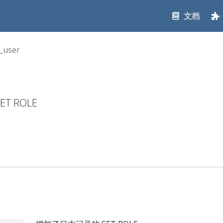
文档
_user
T ROLE