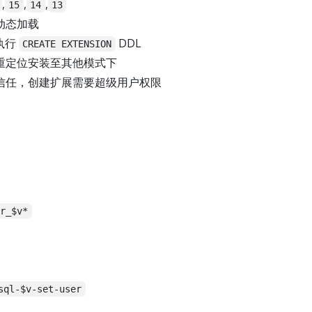
,
,
,
15
14
13
动态加载
执行
DDL
CREATE EXTENSION
重定位安装至其他模式下
信任，创建扩展需要超级用户权限
er_$v*
sql-$v-set-user