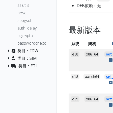
sslutils
DEB依赖：无
noset
sepgsql
最新版本
auth_delay
pgcrypto
passwordcheck
系统
架构
类目：FDW
el8
x86_64
set
类目：SIM
类目：ETL
el8
aarch64
set
el9
x86_64
set