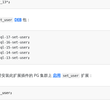
r_13*
;
DEB
包：
et_user
sql-17-set-user
;
sql-16-set-user
;
sql-15-set-user
;
sql-14-set-user
;
sql-13-set-user
;
经安装此扩展插件的 PG 集群上
启用
扩展：
set_user
t_user
;