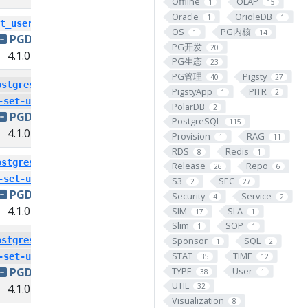
Offline
OLAP
1
15
Oracle
OrioleDB
1
1
t_user_13
OS
PG内核
1
14
PGDG
PG开发
20
4.1.0
PG生态
23
PG管理
Pigsty
40
27
ostgresql-
PigstyApp
PITR
1
2
-set-user
PolarDB
2
PGDG
PostgreSQL
115
4.1.0
Provision
RAG
1
11
RDS
Redis
8
1
ostgresql-
Release
Repo
26
6
-set-user
S3
SEC
2
27
PGDG
Security
Service
4
2
4.1.0
SIM
SLA
17
1
Slim
SOP
1
1
Sponsor
SQL
ostgresql-
1
2
STAT
TIME
-set-user
35
12
TYPE
User
PGDG
38
1
UTIL
4.1.0
32
Visualization
8