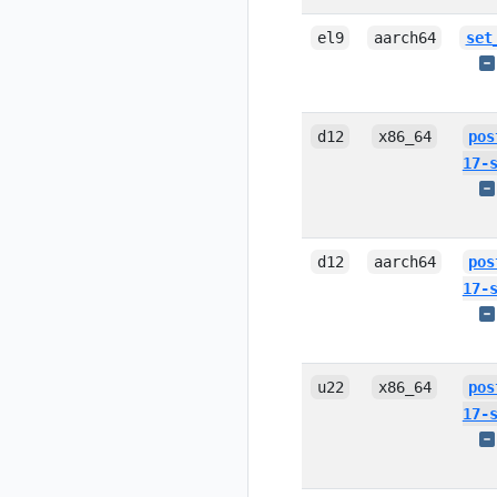
el9
aarch64
set
d12
x86_64
pos
17-
d12
aarch64
pos
17-
u22
x86_64
pos
17-