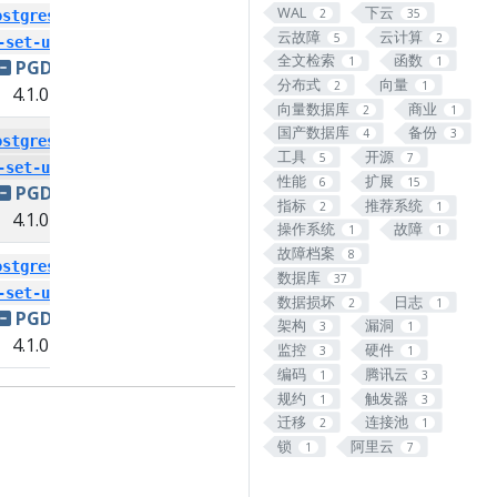
WAL
下云
2
35
ostgresql-
云故障
云计算
5
2
-set-user
全文检索
函数
1
1
PGDG
分布式
向量
2
1
4.1.0
向量数据库
商业
2
1
国产数据库
备份
4
3
ostgresql-
工具
开源
5
7
-set-user
性能
扩展
6
15
PGDG
指标
推荐系统
2
1
4.1.0
操作系统
故障
1
1
故障档案
8
ostgresql-
数据库
37
-set-user
数据损坏
日志
2
1
PGDG
架构
漏洞
3
1
4.1.0
监控
硬件
3
1
编码
腾讯云
1
3
规约
触发器
1
3
迁移
连接池
2
1
锁
阿里云
1
7