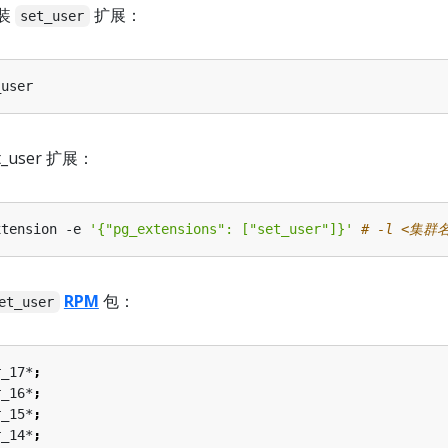
装
扩展：
set_user
t_user 扩展：
xtension -e 
'{"pg_extensions": ["set_user"]}'
# -l <集群
RPM
包：
et_user
r_17*
;
r_16*
;
r_15*
;
r_14*
;