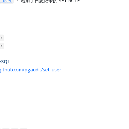
： 增加了日志记录的 SET ROLE
t_user
er
er
eSQL
/github.com/pgaudit/set_user