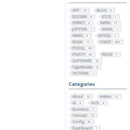
APP
BLOG
10
8
DOCKER
ETCD
9
7
FERRET
INFRA
6
17
JUPYTER
KAFKA
1
1
MINIO
MYSQL
9
1
NODE
PGEXT
11
479
PGSQL
44
PIGSTY
REDIS
42
7
SOFTWARE
16
TigerBeetle
4
VICTORIA
1
Categories
About
Admin
10
31
AI
Arch
4
4
Business
1
Concept
13
Config
30
Dashboard
1