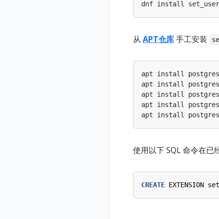
dnf install set_use
从
APT仓库
手工安装
s
apt install postgre
apt install postgre
apt install postgre
apt install postgre
apt install postgre
使用以下 SQL 命令在已
CREATE
EXTENSION
se