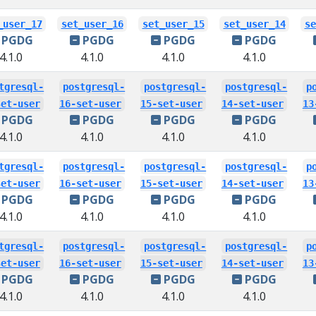
_user_17
set_user_16
set_user_15
set_user_14
se
PGDG
PGDG
PGDG
PGDG
4.1.0
4.1.0
4.1.0
4.1.0
tgresql-
postgresql-
postgresql-
postgresql-
p
set-user
16-set-user
15-set-user
14-set-user
13
PGDG
PGDG
PGDG
PGDG
4.1.0
4.1.0
4.1.0
4.1.0
tgresql-
postgresql-
postgresql-
postgresql-
p
set-user
16-set-user
15-set-user
14-set-user
13
PGDG
PGDG
PGDG
PGDG
4.1.0
4.1.0
4.1.0
4.1.0
tgresql-
postgresql-
postgresql-
postgresql-
p
set-user
16-set-user
15-set-user
14-set-user
13
PGDG
PGDG
PGDG
PGDG
4.1.0
4.1.0
4.1.0
4.1.0