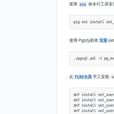
使用
命令行工具安
pig
使用 Pigsty剧本
安装
se
./pgsql.yml -t pg_e
从
YUM仓库
手工安装
s
dnf install set_use
dnf install set_use
dnf install set_use
dnf install set_use