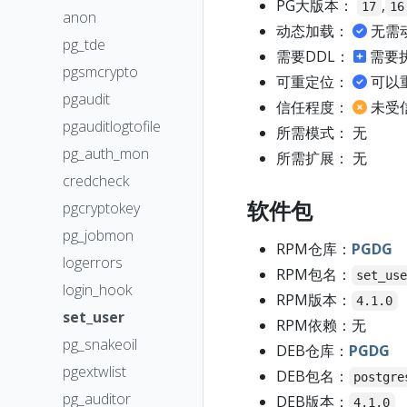
PG大版本：
,
17
16
anon
动态加载：
无需
pg_tde
需要DDL：
需要
pgsmcrypto
可重定位：
可以
pgaudit
信任程度：
未受
pgauditlogtofile
所需模式： 无
pg_auth_mon
所需扩展： 无
credcheck
软件包
pgcryptokey
pg_jobmon
RPM仓库：
PGDG
logerrors
RPM包名：
set_us
login_hook
RPM版本：
4.1.0
set_user
RPM依赖：无
pg_snakeoil
DEB仓库：
PGDG
pgextwlist
DEB包名：
postgre
pg_auditor
DEB版本：
4.1.0