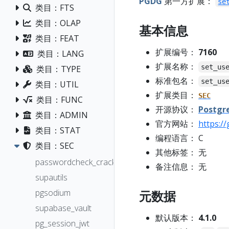
PGDG
第一方扩展：
se
类目：FTS
类目：OLAP
基本信息
类目：FEAT
扩展编号：
7160
类目：LANG
扩展名称：
set_us
类目：TYPE
标准包名：
set_us
类目：UTIL
扩展类目：
SEC
类目：FUNC
开源协议：
Postgr
类目：ADMIN
官方网站：
https:/
类目：STAT
编程语言： C
类目：SEC
其他标签： 无
passwordcheck_cracklib
备注信息： 无
supautils
pgsodium
元数据
supabase_vault
默认版本：
4.1.0
pg_session_jwt