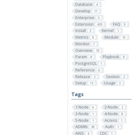
Database
4
Develop
11
Enterprise
5
Extension
FAQ
439
9
Install
Kernel
3
1
Metrics
Module
8
16
Monitor
7
Overview
19
Param
Playbook
8
8
PostgreSQL
1
Reference
6
Release
Section
2
2
Setup
Usage
13
3
Tags
1-Node
2-Node
6
2
3-Node
4-Node
1
8
5-Node
Access
1
1
ADMIN
Auth
38
1
AWS
CDC
4
1