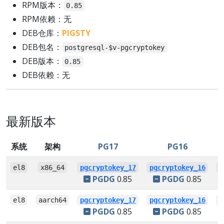
RPM版本：
0.85
RPM依赖：无
DEB仓库：
PIGSTY
DEB包名：
postgresql-$v-pgcryptokey
DEB版本：
0.85
DEB依赖：无
最新版本
系统
架构
PG17
PG16
el8
x86_64
pgcryptokey_17
pgcryptokey_16
p
PGDG
0.85
PGDG
0.85
el8
aarch64
pgcryptokey_17
pgcryptokey_16
p
PGDG
0.85
PGDG
0.85