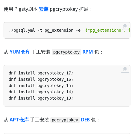
使用 Pigsty剧本
安装
pgcryptokey 扩展：
./pgsql.yml -t pg_extension -e 
'{"pg_extensions": ["
从
YUM仓库
手工安装
RPM
包：
pgcryptokey
dnf install pgcryptokey_17
;
dnf install pgcryptokey_16
;
dnf install pgcryptokey_15
;
dnf install pgcryptokey_14
;
dnf install pgcryptokey_13
;
从
APT仓库
手工安装
DEB
包：
pgcryptokey