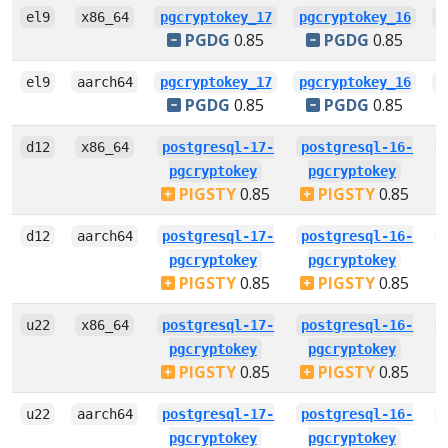
el9
x86_64
pgcryptokey_17
pgcryptokey_16
p
PGDG
0.85
PGDG
0.85
el9
aarch64
pgcryptokey_17
pgcryptokey_16
p
PGDG
0.85
PGDG
0.85
d12
x86_64
postgresql-17-
postgresql-16-
pgcryptokey
pgcryptokey
PIGSTY
0.85
PIGSTY
0.85
d12
aarch64
postgresql-17-
postgresql-16-
pgcryptokey
pgcryptokey
PIGSTY
0.85
PIGSTY
0.85
u22
x86_64
postgresql-17-
postgresql-16-
pgcryptokey
pgcryptokey
PIGSTY
0.85
PIGSTY
0.85
u22
aarch64
postgresql-17-
postgresql-16-
pgcryptokey
pgcryptokey