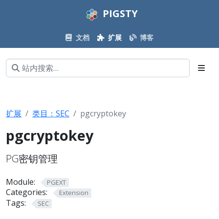
PIGSTY
文档
扩展
博客
扩展
类目：SEC
pgcryptokey
pgcryptokey
PG密钥管理
Module:
PGEXT
Categories:
Extension
Tags:
SEC