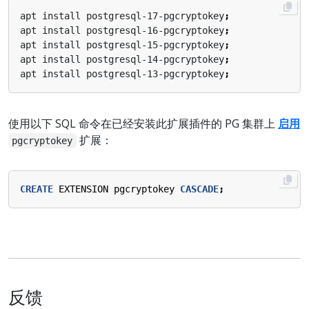
apt install postgresql-17-pgcryptokey
;
apt install postgresql-16-pgcryptokey
;
apt install postgresql-15-pgcryptokey
;
apt install postgresql-14-pgcryptokey
;
apt install postgresql-13-pgcryptokey
;
使用以下 SQL 命令在已经安装此扩展插件的 PG 集群上
启用
扩展：
pgcryptokey
CREATE
EXTENSION
pgcryptokey
CASCADE
;
反馈