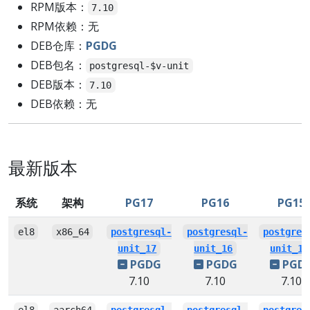
RPM版本：
7.10
RPM依赖：无
DEB仓库：
PGDG
DEB包名：
postgresql-$v-unit
DEB版本：
7.10
DEB依赖：无
最新版本
系统
架构
PG17
PG16
PG15
el8
x86_64
postgresql-
postgresql-
postgres
unit_17
unit_16
unit_15
PGDG
PGDG
PGD
7.10
7.10
7.10
el8
aarch64
postgresql-
postgresql-
postgres