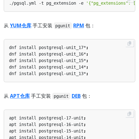
./pgsql.yml -t pg_extension -e 
'{"pg_extensions": ["
从
YUM仓库
手工安装
RPM
包：
pgunit
dnf install postgresql-unit_17*
;
dnf install postgresql-unit_16*
;
dnf install postgresql-unit_15*
;
dnf install postgresql-unit_14*
;
dnf install postgresql-unit_13*
;
从
APT仓库
手工安装
DEB
包：
pgunit
apt install postgresql-17-unit
;
apt install postgresql-16-unit
;
apt install postgresql-15-unit
;
apt install postgresql-14-unit
;