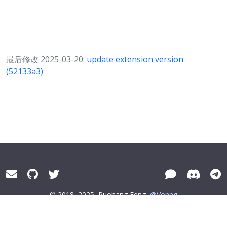
最后修改 2025-03-20:
update extension version
(52133a3)
© 2018–2025
Ruohang Feng
@Vonng
Pigsty® distributed under
AGPLv3
隐私政策
浙ICP备15016890号