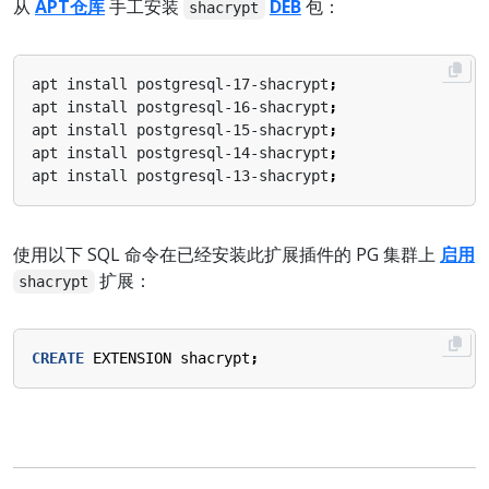
从
APT仓库
手工安装
DEB
包：
shacrypt
apt install postgresql-17-shacrypt
;
apt install postgresql-16-shacrypt
;
apt install postgresql-15-shacrypt
;
apt install postgresql-14-shacrypt
;
apt install postgresql-13-shacrypt
;
使用以下 SQL 命令在已经安装此扩展插件的 PG 集群上
启用
扩展：
shacrypt
CREATE
EXTENSION
shacrypt
;