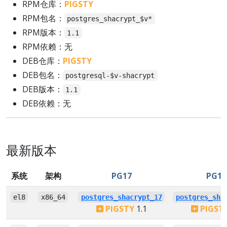
RPM仓库：
PIGSTY
RPM包名：
postgres_shacrypt_$v*
RPM版本：
1.1
RPM依赖：无
DEB仓库：
PIGSTY
DEB包名：
postgresql-$v-shacrypt
DEB版本：
1.1
DEB依赖：无
最新版本
系统
架构
PG17
PG16
el8
x86_64
postgres_shacrypt_17
postgres_sha
PIGSTY
1.1
PIGST