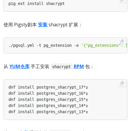
使用 Pigsty剧本
安装
shacrypt 扩展：
./pgsql.yml -t pg_extension -e 
'{"pg_extensions": ["
从
YUM仓库
手工安装
RPM
包：
shacrypt
dnf install postgres_shacrypt_17*
;
dnf install postgres_shacrypt_16*
;
dnf install postgres_shacrypt_15*
;
dnf install postgres_shacrypt_14*
;
dnf install postgres_shacrypt_13*
;