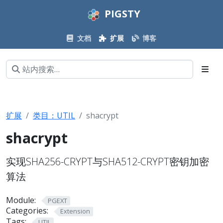
PIGSTY
文档
扩展
博客
扩展
类目：UTIL
shacrypt
shacrypt
实现SHA256-CRYPT与SHA512-CRYPT密钥加密
算法
Module:
PGEXT
Categories:
Extension
Tags:
UTIL