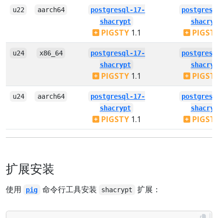
u22
aarch64
postgresql-17-
postgresq
shacrypt
shacryp
PIGSTY
1.1
PIGST
u24
x86_64
postgresql-17-
postgresq
shacrypt
shacryp
PIGSTY
1.1
PIGST
u24
aarch64
postgresql-17-
postgresq
shacrypt
shacryp
PIGSTY
1.1
PIGST
扩展安装
使用
命令行工具安装
扩展：
pig
shacrypt