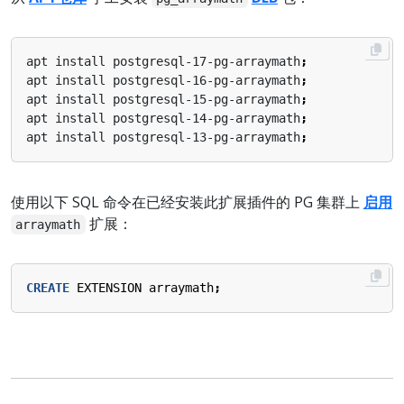
apt install postgresql-17-pg-arraymath
;
apt install postgresql-16-pg-arraymath
;
apt install postgresql-15-pg-arraymath
;
apt install postgresql-14-pg-arraymath
;
apt install postgresql-13-pg-arraymath
;
使用以下 SQL 命令在已经安装此扩展插件的 PG 集群上
启用
扩展：
arraymath
CREATE
EXTENSION
arraymath
;