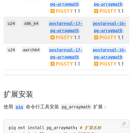
pg-arraymath
pg-arraymath
PIGSTY
1.1
PIGSTY
1.1
u24
x86_64
postgresql-17-
postgresql-16-
pg-arraymath
pg-arraymath
PIGSTY
1.1
PIGSTY
1.1
u24
aarch64
postgresql-17-
postgresql-16-
pg-arraymath
pg-arraymath
PIGSTY
1.1
PIGSTY
1.1
扩展安装
使用
命令行工具安装
扩展：
pig
pg_arraymath
pig ext install pg_arraymath
;
# 扩展名称