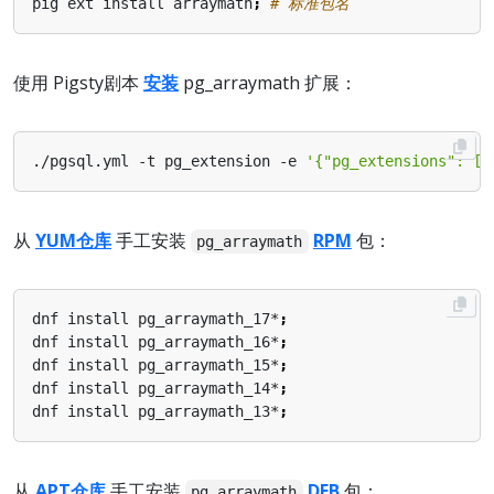
pig ext install arraymath
;
# 标准包名
使用 Pigsty剧本
安装
pg_arraymath 扩展：
./pgsql.yml -t pg_extension -e 
'{"pg_extensions": ["
从
YUM仓库
手工安装
RPM
包：
pg_arraymath
dnf install pg_arraymath_17*
;
dnf install pg_arraymath_16*
;
dnf install pg_arraymath_15*
;
dnf install pg_arraymath_14*
;
dnf install pg_arraymath_13*
;
从
APT仓库
手工安装
DEB
包：
pg_arraymath