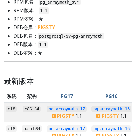
RPM包名：
pg_arraymath_$v*
RPM版本：
1.1
RPM依赖：无
DEB仓库：
PIGSTY
DEB包名：
postgresql-$v-pg-arraymath
DEB版本：
1.1
DEB依赖：无
最新版本
系统
架构
PG17
PG16
el8
x86_64
pg_arraymath_17
pg_arraymath_16
PIGSTY
1.1
PIGSTY
1.1
el8
aarch64
pg_arraymath_17
pg_arraymath_16
PIGSTY
1.1
PIGSTY
1.1