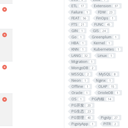
ETL
Extension
17
37
Failure
FDW
1
23
FEAT
FinOps
56
1
FTS
FUNC
21
45
GIN
GIS
1
24
Go
Greenplum
1
1
HBA
Kernel
1
1
KNN
Kubernetes
1
1
LANG
Linux
32
1
Migration
1
MongoDB
2
MSSQL
MySQL
2
8
Neon
Nginx
1
1
Offline
OLAP
1
15
Oracle
OrioleDB
1
1
OS
PG内核
1
14
PG开发
20
PG生态
23
PG管理
Pigsty
40
27
PigstyApp
PITR
1
2