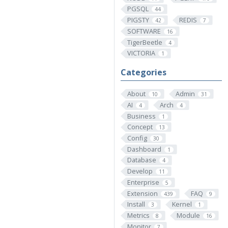
PGSQL
44
PIGSTY
REDIS
42
7
SOFTWARE
16
TigerBeetle
4
VICTORIA
1
Categories
About
Admin
10
31
AI
Arch
4
4
Business
1
Concept
13
Config
30
Dashboard
1
Database
4
Develop
11
Enterprise
5
Extension
FAQ
439
9
Install
Kernel
3
1
Metrics
Module
8
16
Monitor
7