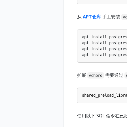
从
APT仓库
手工安装
v
apt install postgre
apt install postgre
apt install postgre
apt install postgre
扩展
需要通过
vchord
shared_preload_libr
使用以下 SQL 命令在已