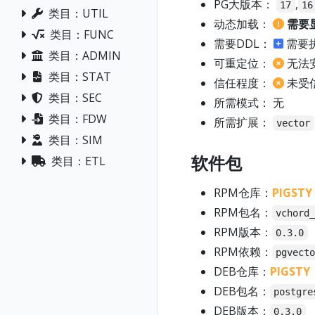
PG大版本：
,
17
16
类目：UTIL
动态加载：
需要
类目：FUNC
需要DDL：
需要
类目：ADMIN
可重定位：
无法
类目：STAT
信任程度：
未受
类目：SEC
所需模式： 无
类目：FDW
所需扩展：
vector
类目：SIM
软件包
类目：ETL
RPM仓库：
PIGSTY
RPM包名：
vchord
RPM版本：
0.3.0
RPM依赖：
pgvect
DEB仓库：
PIGSTY
DEB包名：
postgre
DEB版本：
0.3.0