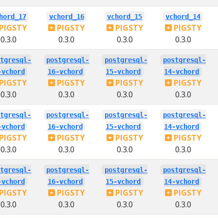
hord_17
vchord_16
vchord_15
vchord_14
PIGSTY
PIGSTY
PIGSTY
PIGSTY
0.3.0
0.3.0
0.3.0
0.3.0
stgresql-
postgresql-
postgresql-
postgresql-
-vchord
16-vchord
15-vchord
14-vchord
PIGSTY
PIGSTY
PIGSTY
PIGSTY
0.3.0
0.3.0
0.3.0
0.3.0
stgresql-
postgresql-
postgresql-
postgresql-
-vchord
16-vchord
15-vchord
14-vchord
PIGSTY
PIGSTY
PIGSTY
PIGSTY
0.3.0
0.3.0
0.3.0
0.3.0
stgresql-
postgresql-
postgresql-
postgresql-
-vchord
16-vchord
15-vchord
14-vchord
PIGSTY
PIGSTY
PIGSTY
PIGSTY
0.3.0
0.3.0
0.3.0
0.3.0