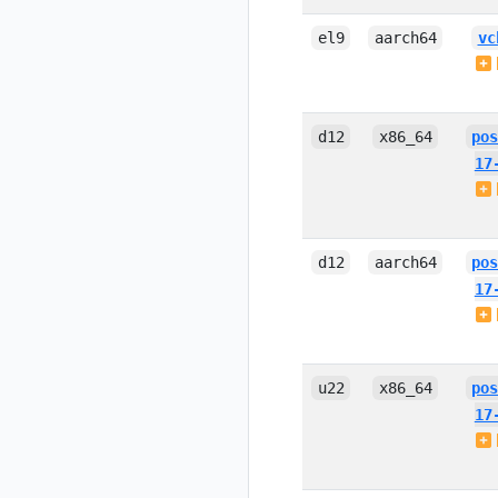
el9
aarch64
vc
d12
x86_64
po
17
d12
aarch64
po
17
u22
x86_64
po
17