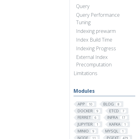
Query
Query Performance
Tuning
Indexing prewarm
Index Build Time
Indexing Progress
External Index
Precomputation
Limitations
Modules
APP
BLOG
10
8
DOCKER
ETCD
9
7
FERRET
INFRA
6
17
JUPYTER
KAFKA
1
1
MINIO
MYSQL
9
1
NODE
PGEXT
11
479