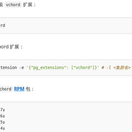
装
扩展：
vchord
hord 扩展：
xtension -e 
'{"pg_extensions": ["vchord"]}'
# -l <集群名>
RPM
包：
chord
17
;
16
;
15
;
14
;