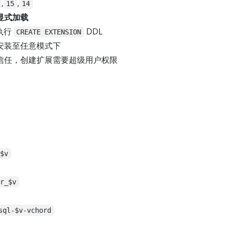
,
,
15
14
显式加载
执行
DDL
CREATE EXTENSION
安装至任意模式下
信任，创建扩展需要超级用户权限
_$v
or_$v
sql-$v-vchord