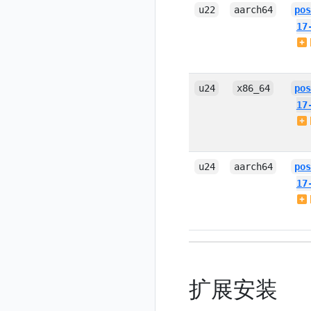
u22
aarch64
po
17
u24
x86_64
po
17
u24
aarch64
po
17
扩展安装