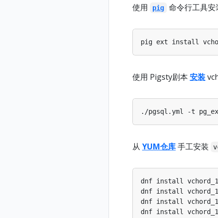
使用
命令行工具安
pig
使用 Pigsty剧本
安装
vc
./pgsql.yml -t pg_e
从
YUM仓库
手工安装
v
dnf install vchord_
dnf install vchord_
dnf install vchord_
dnf install vchord_