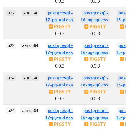
0.0.3
0.0.3
0
u22
x86_64
postgresql-
postgresql-
post
17-pg-upless
16-pg-upless
15-pg
PIGSTY
PIGSTY
P
0.0.3
0.0.3
0
u22
aarch64
postgresql-
postgresql-
post
17-pg-upless
16-pg-upless
15-pg
PIGSTY
PIGSTY
P
0.0.3
0.0.3
0
u24
x86_64
postgresql-
postgresql-
post
17-pg-upless
16-pg-upless
15-pg
PIGSTY
PIGSTY
P
0.0.3
0.0.3
0
u24
aarch64
postgresql-
postgresql-
post
17-pg-upless
16-pg-upless
15-pg
PIGSTY
PIGSTY
P