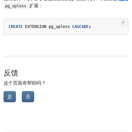
扩展：
pg_upless
CREATE
EXTENSION
pg_upless
CASCADE
;
反馈
这个页面有帮助吗？
是
否