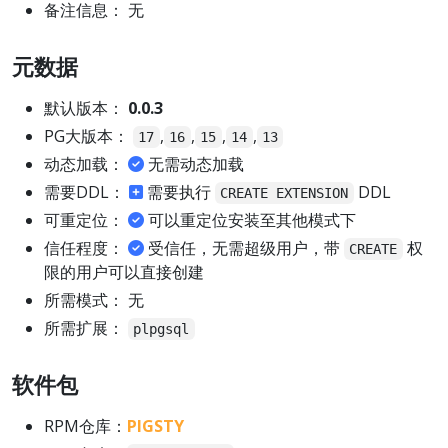
备注信息： 无
元数据
默认版本：
0.0.3
PG大版本：
,
,
,
,
17
16
15
14
13
动态加载：
无需动态加载
需要DDL：
需要执行
DDL
CREATE EXTENSION
可重定位：
可以重定位安装至其他模式下
信任程度：
受信任，无需超级用户，带
权
CREATE
限的用户可以直接创建
所需模式： 无
所需扩展：
plpgsql
软件包
RPM仓库：
PIGSTY