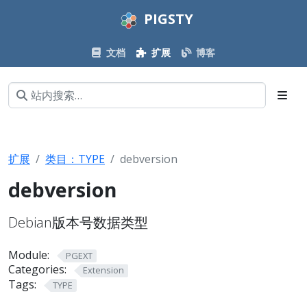
PIGSTY
文档
扩展
博客
扩展
类目：TYPE
debversion
debversion
Debian版本号数据类型
Module:
PGEXT
Categories:
Extension
Tags:
TYPE