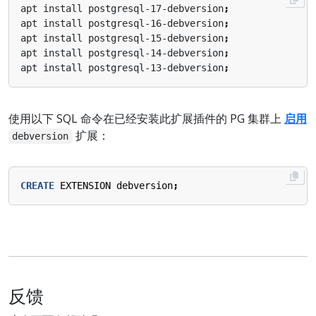
apt install postgresql-17-debversion
;
apt install postgresql-16-debversion
;
apt install postgresql-15-debversion
;
apt install postgresql-14-debversion
;
apt install postgresql-13-debversion
;
使用以下 SQL 命令在已经安装此扩展插件的 PG 集群上
启用
扩展：
debversion
CREATE
EXTENSION
debversion
;
反馈