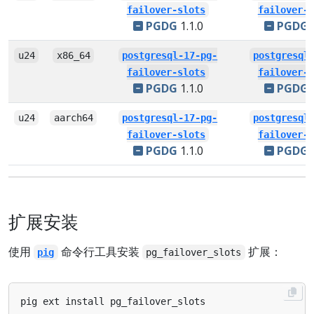
failover-slots
failover-s
PGDG
1.1.0
PGDG
1
u24
x86_64
postgresql-17-pg-
postgresql
failover-slots
failover-s
PGDG
1.1.0
PGDG
1
u24
aarch64
postgresql-17-pg-
postgresql
failover-slots
failover-s
PGDG
1.1.0
PGDG
1
扩展安装
使用
命令行工具安装
扩展：
pig
pg_failover_slots