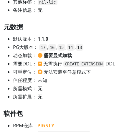
其他标签：
nil-lic
备注信息： 无
元数据
默认版本：
1.1.0
PG大版本：
,
,
,
,
17
16
15
14
13
动态加载：
需要显式加载
需要DDL：
无需执行
DDL
CREATE EXTENSION
可重定位：
无法安装至任意模式下
信任程度： 未知
所需模式： 无
所需扩展： 无
软件包
RPM仓库：
PIGSTY