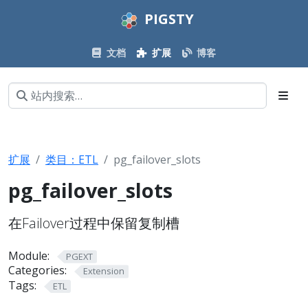
PIGSTY
文档
扩展
博客
扩展
类目：ETL
pg_failover_slots
pg_failover_slots
在Failover过程中保留复制槽
Module:
PGEXT
Categories:
Extension
Tags:
ETL