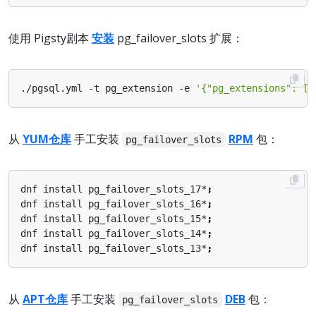
使用 Pigsty剧本
安装
pg_failover_slots 扩展：
./pgsql.yml -t pg_extension -e 
'{"pg_extensions": ["
从
YUM仓库
手工安装
RPM
包：
pg_failover_slots
dnf install pg_failover_slots_17*
;
dnf install pg_failover_slots_16*
;
dnf install pg_failover_slots_15*
;
dnf install pg_failover_slots_14*
;
dnf install pg_failover_slots_13*
;
从
APT仓库
手工安装
DEB
包：
pg_failover_slots