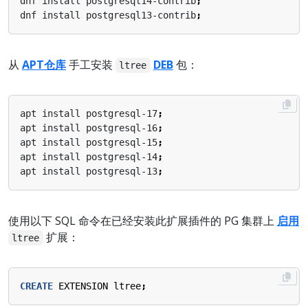
dnf install postgresql14-contrib
;
dnf install postgresql13-contrib
;
从
APT仓库
手工安装
DEB
包：
ltree
apt install postgresql-17
;
apt install postgresql-16
;
apt install postgresql-15
;
apt install postgresql-14
;
apt install postgresql-13
;
使用以下 SQL 命令在已经安装此扩展插件的 PG 集群上
启用
扩展：
ltree
CREATE
EXTENSION
ltree
;