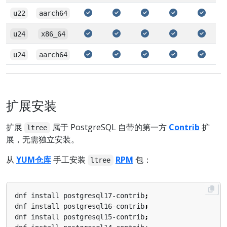
u22
aarch64
u24
x86_64
u24
aarch64
扩展安装
扩展
属于 PostgreSQL 自带的第一方
Contrib
扩
ltree
展，无需独立安装。
从
YUM仓库
手工安装
RPM
包：
ltree
dnf install postgresql17-contrib
;
dnf install postgresql16-contrib
;
dnf install postgresql15-contrib
;