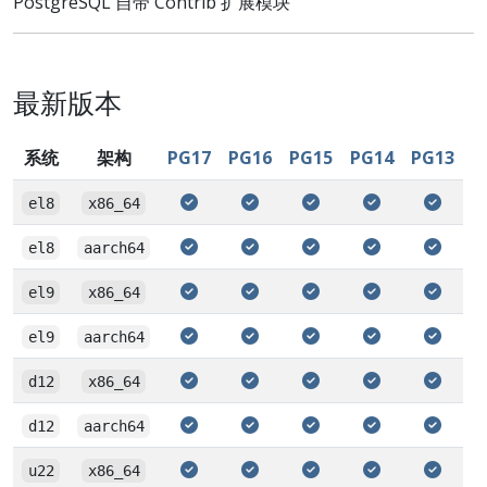
PostgreSQL 自带 Contrib 扩展模块
最新版本
系统
架构
PG17
PG16
PG15
PG14
PG13
el8
x86_64
el8
aarch64
el9
x86_64
el9
aarch64
d12
x86_64
d12
aarch64
u22
x86_64