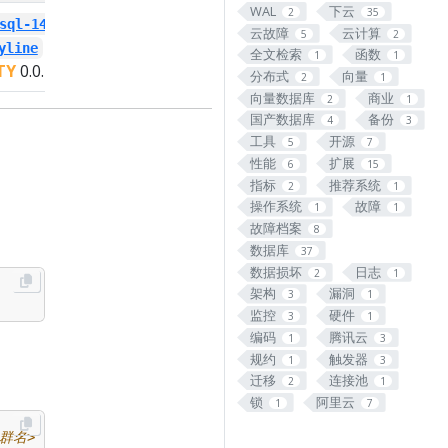
WAL
下云
2
35
sql-14-
postgresql-13-
云故障
云计算
5
2
yline
pg-polyline
全文检索
函数
1
1
TY
0.0.1
PIGSTY
0.0.1
分布式
向量
2
1
向量数据库
商业
2
1
国产数据库
备份
4
3
工具
开源
5
7
性能
扩展
6
15
指标
推荐系统
2
1
操作系统
故障
1
1
故障档案
8
数据库
37
数据损坏
日志
2
1
架构
漏洞
3
1
监控
硬件
3
1
编码
腾讯云
1
3
规约
触发器
1
3
迁移
连接池
2
1
锁
阿里云
1
7
集群名>