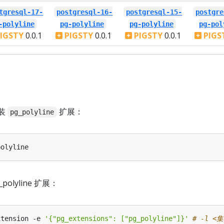
tgresql-17-
postgresql-16-
postgresql-15-
postgre
-polyline
pg-polyline
pg-polyline
pg-pol
IGSTY
0.0.1
PIGSTY
0.0.1
PIGSTY
0.0.1
PIGS
装
扩展：
pg_polyline
_polyline 扩展：
xtension -e 
'{"pg_extensions": ["pg_polyline"]}'
# -l <