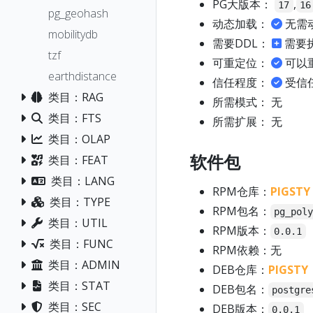
PG大版本：
,
17
16
pg_geohash
动态加载：
无需
mobilitydb
需要DDL：
需要
tzf
可重定位：
可以
earthdistance
信任程度：
受信
类目：RAG
所需模式： 无
类目：FTS
所需扩展： 无
类目：OLAP
软件包
类目：FEAT
类目：LANG
RPM仓库：
PIGSTY
类目：TYPE
RPM包名：
pg_pol
类目：UTIL
RPM版本：
0.0.1
类目：FUNC
RPM依赖：无
类目：ADMIN
DEB仓库：
PIGSTY
类目：STAT
DEB包名：
postgre
类目：SEC
DEB版本：
0.0.1