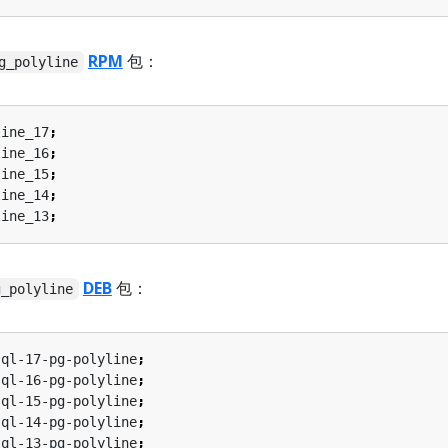
RPM
包：
g_polyline
line_17
;
line_16
;
line_15
;
line_14
;
line_13
;
DEB
包：
g_polyline
sql-17-pg-polyline
;
sql-16-pg-polyline
;
sql-15-pg-polyline
;
sql-14-pg-polyline
;
sql-13-pg-polyline
;