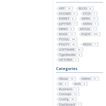
APP
BLOG
10
8
DOCKER
ETCD
9
7
FERRET
INFRA
6
17
JUPYTER
KAFKA
1
1
MINIO
MYSQL
9
1
NODE
PGEXT
11
479
PGSQL
44
PIGSTY
REDIS
42
7
SOFTWARE
16
TigerBeetle
4
VICTORIA
1
Categories
About
Admin
10
31
AI
Arch
4
4
Business
1
Concept
13
Config
30
Dashboard
1