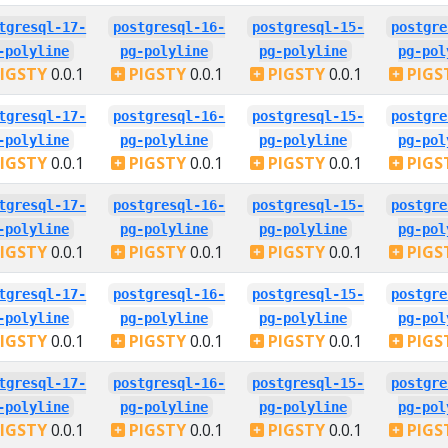
tgresql-17-
postgresql-16-
postgresql-15-
postgre
-polyline
pg-polyline
pg-polyline
pg-pol
IGSTY
0.0.1
PIGSTY
0.0.1
PIGSTY
0.0.1
PIGS
tgresql-17-
postgresql-16-
postgresql-15-
postgre
-polyline
pg-polyline
pg-polyline
pg-pol
IGSTY
0.0.1
PIGSTY
0.0.1
PIGSTY
0.0.1
PIGS
tgresql-17-
postgresql-16-
postgresql-15-
postgre
-polyline
pg-polyline
pg-polyline
pg-pol
IGSTY
0.0.1
PIGSTY
0.0.1
PIGSTY
0.0.1
PIGS
tgresql-17-
postgresql-16-
postgresql-15-
postgre
-polyline
pg-polyline
pg-polyline
pg-pol
IGSTY
0.0.1
PIGSTY
0.0.1
PIGSTY
0.0.1
PIGS
tgresql-17-
postgresql-16-
postgresql-15-
postgre
-polyline
pg-polyline
pg-polyline
pg-pol
IGSTY
0.0.1
PIGSTY
0.0.1
PIGSTY
0.0.1
PIGS