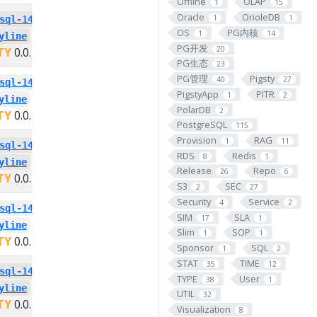
Offline
OLAP
1
15
Oracle
OrioleDB
1
1
sql-14-
postgresql-13-
OS
PG内核
1
14
yline
pg-polyline
PG开发
20
TY
0.0.1
PIGSTY
0.0.1
PG生态
23
PG管理
Pigsty
40
27
sql-14-
postgresql-13-
PigstyApp
PITR
1
2
yline
pg-polyline
PolarDB
2
TY
0.0.1
PIGSTY
0.0.1
PostgreSQL
115
Provision
RAG
1
11
sql-14-
postgresql-13-
RDS
Redis
8
1
yline
pg-polyline
Release
Repo
26
6
TY
0.0.1
PIGSTY
0.0.1
S3
SEC
2
27
Security
Service
4
2
sql-14-
postgresql-13-
SIM
SLA
17
1
yline
pg-polyline
Slim
SOP
1
1
TY
0.0.1
PIGSTY
0.0.1
Sponsor
SQL
1
2
STAT
TIME
35
12
sql-14-
postgresql-13-
TYPE
User
38
1
yline
pg-polyline
UTIL
32
TY
0.0.1
PIGSTY
0.0.1
Visualization
8