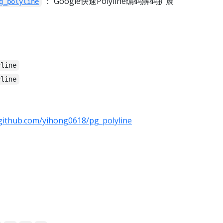
： Google快速Polyline编码解码扩展
g_polyline
yline
yline
/github.com/yihong0618/pg_polyline