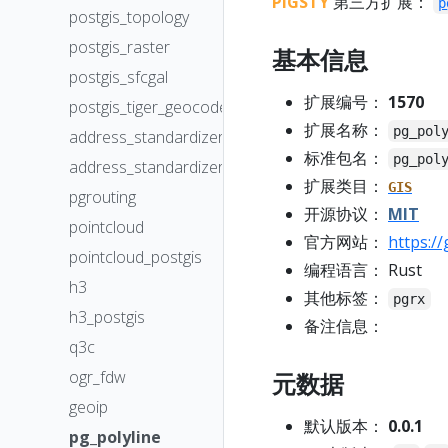
PIGSTY
第三方扩展：
p
postgis_topology
postgis_raster
基本信息
postgis_sfcgal
扩展编号：
1570
postgis_tiger_geocoder
扩展名称：
pg_pol
address_standardizer
标准包名：
pg_pol
address_standardizer_data_us
扩展类目：
GIS
pgrouting
开源协议：
MIT
pointcloud
官方网站：
https:/
pointcloud_postgis
编程语言： Rust
h3
其他标签：
pgrx
h3_postgis
备注信息：
q3c
ogr_fdw
元数据
geoip
默认版本：
0.0.1
pg_polyline