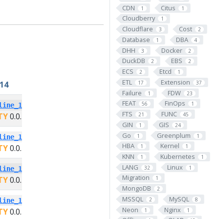
CDN
Citus
1
1
Cloudberry
1
Cloudflare
Cost
3
2
Database
DBA
1
4
DHH
Docker
3
2
DuckDB
EBS
2
2
ECS
Etcd
2
1
ETL
Extension
17
37
14
PG13
Failure
FDW
1
23
FEAT
FinOps
56
1
line_14
pg_polyline_13
FTS
FUNC
21
45
TY
0.0.1
PIGSTY
0.0.1
GIN
GIS
1
24
Go
Greenplum
1
1
line_14
pg_polyline_13
HBA
Kernel
TY
0.0.1
PIGSTY
0.0.1
1
1
KNN
Kubernetes
1
1
LANG
Linux
32
1
line_14
pg_polyline_13
Migration
TY
0.0.1
PIGSTY
0.0.1
1
MongoDB
2
MSSQL
MySQL
2
8
line_14
pg_polyline_13
Neon
Nginx
TY
0.0.1
PIGSTY
0.0.1
1
1