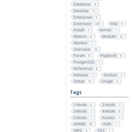
Database
4
Develop
11
Enterprise
5
Extension
FAQ
439
9
Install
Kernel
3
1
Metrics
Module
8
16
Monitor
7
Overview
19
Param
Playbook
8
8
PostgreSQL
1
Reference
6
Release
Section
2
2
Setup
Usage
13
3
Tags
1-Node
2-Node
6
2
3-Node
4-Node
1
8
5-Node
Access
1
1
ADMIN
Auth
38
1
AWS
CDC
4
1