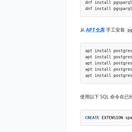
dnf install pgsparq
dnf install pgsparq
从
APT仓库
手工安装
p
apt install postgre
apt install postgre
apt install postgre
apt install postgre
apt install postgre
使用以下 SQL 命令在已
CREATE
EXTENSION
sp