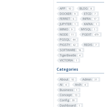
APP
BLOG
10
8
DOCKER
ETCD
9
7
FERRET
INFRA
6
17
JUPYTER
KAFKA
1
1
MINIO
MYSQL
9
1
NODE
PGEXT
11
479
PGSQL
44
PIGSTY
REDIS
42
7
SOFTWARE
16
TigerBeetle
4
VICTORIA
1
Categories
About
Admin
10
31
AI
Arch
4
4
Business
1
Concept
13
Config
30
Dashboard
1