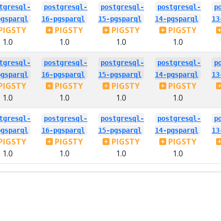
tgresql-
postgresql-
postgresql-
postgresql-
p
pgsparql
16-pgsparql
15-pgsparql
14-pgsparql
13
PIGSTY
PIGSTY
PIGSTY
PIGSTY
1.0
1.0
1.0
1.0
tgresql-
postgresql-
postgresql-
postgresql-
p
pgsparql
16-pgsparql
15-pgsparql
14-pgsparql
13
PIGSTY
PIGSTY
PIGSTY
PIGSTY
1.0
1.0
1.0
1.0
tgresql-
postgresql-
postgresql-
postgresql-
p
pgsparql
16-pgsparql
15-pgsparql
14-pgsparql
13
PIGSTY
PIGSTY
PIGSTY
PIGSTY
1.0
1.0
1.0
1.0