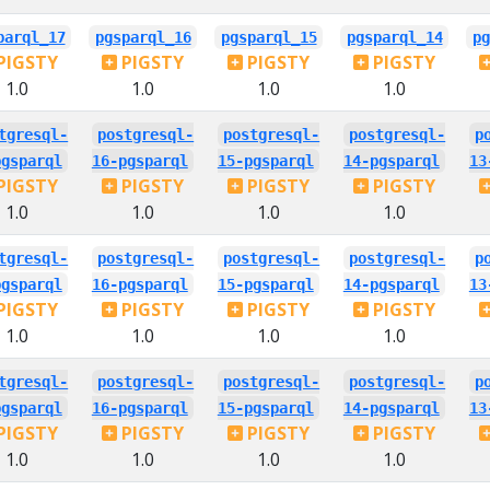
parql_17
pgsparql_16
pgsparql_15
pgsparql_14
pg
PIGSTY
PIGSTY
PIGSTY
PIGSTY
1.0
1.0
1.0
1.0
tgresql-
postgresql-
postgresql-
postgresql-
p
pgsparql
16-pgsparql
15-pgsparql
14-pgsparql
13
PIGSTY
PIGSTY
PIGSTY
PIGSTY
1.0
1.0
1.0
1.0
tgresql-
postgresql-
postgresql-
postgresql-
p
pgsparql
16-pgsparql
15-pgsparql
14-pgsparql
13
PIGSTY
PIGSTY
PIGSTY
PIGSTY
1.0
1.0
1.0
1.0
tgresql-
postgresql-
postgresql-
postgresql-
p
pgsparql
16-pgsparql
15-pgsparql
14-pgsparql
13
PIGSTY
PIGSTY
PIGSTY
PIGSTY
1.0
1.0
1.0
1.0