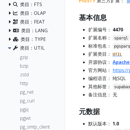
PIGSTY
第三方扩展：
p
类目：FTS
类目：OLAP
基本信息
类目：FEAT
扩展编号：
4470
类目：LANG
扩展名称：
sparql
类目：TYPE
标准包名：
pgspar
类目：UTIL
扩展类目：
UTIL
gzip
开源协议：
Apache
bzip
官方网站：
https:/
zstd
编程语言： 纯SQL
http
其他标签：
supaba
pg_net
备注信息： 无
pg_curl
pgjq
元数据
pgjwt
默认版本：
1.0
pg_smtp_client