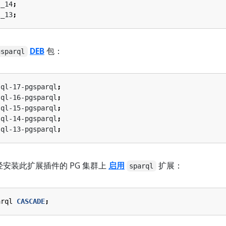
l_14
;
l_13
;
DEB
包：
gsparql
sql-17-pgsparql
;
sql-16-pgsparql
;
sql-15-pgsparql
;
sql-14-pgsparql
;
sql-13-pgsparql
;
经安装此扩展插件的 PG 集群上
启用
扩展：
sparql
arql
CASCADE
;