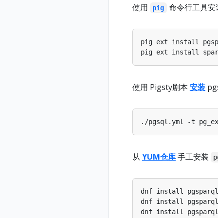
使用
命令行工具安
pig
pig ext install pgs
pig ext install spa
使用 Pigsty剧本
安装
pg
./pgsql.yml -t pg_e
从
YUM仓库
手工安装
p
dnf install pgsparq
dnf install pgsparq
dnf install pgsparq