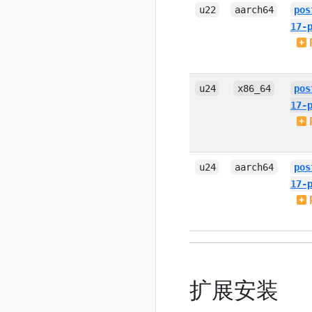
u22
aarch64
pos
17-
u24
x86_64
pos
17-
u24
aarch64
pos
17-
扩展安装