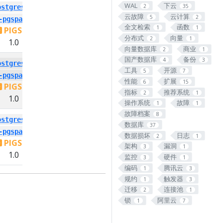
WAL
下云
2
35
ostgresql-
云故障
云计算
5
2
-pgsparql
全文检索
函数
1
1
PIGSTY
分布式
向量
2
1
1.0
向量数据库
商业
2
1
国产数据库
备份
4
3
ostgresql-
工具
开源
5
7
-pgsparql
性能
扩展
6
15
PIGSTY
指标
推荐系统
2
1
1.0
操作系统
故障
1
1
故障档案
8
ostgresql-
数据库
37
-pgsparql
数据损坏
日志
2
1
PIGSTY
架构
漏洞
3
1
1.0
监控
硬件
3
1
编码
腾讯云
1
3
规约
触发器
1
3
迁移
连接池
2
1
锁
阿里云
1
7