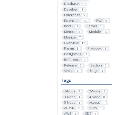
Database
4
Develop
11
Enterprise
5
Extension
FAQ
439
9
Install
Kernel
3
1
Metrics
Module
8
16
Monitor
7
Overview
19
Param
Playbook
8
8
PostgreSQL
1
Reference
6
Release
Section
2
2
Setup
Usage
13
3
Tags
1-Node
2-Node
6
2
3-Node
4-Node
1
8
5-Node
Access
1
1
ADMIN
Auth
38
1
AWS
CDC
4
1