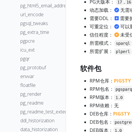
PG大版本：
,
17
16
pg_html5_email_address
动态加载：
无需
url_encode
需要DDL：
需要
pgsql_tweaks
可重定位：
可以
pg_extra_time
信任程度：
未受
pgpcre
所需模式：
sparql
icu_ext
所需扩展：
plperl
pgqr
软件包
pg_protobuf
envvar
RPM仓库：
PIGSTY
floatfile
RPM包名：
pgspar
pg_render
RPM版本：
1.0
pg_readme
RPM依赖：无
pg_readme_test_extension
DEB仓库：
PIGSTY
ddl_historization
DEB包名：
postgre
data_historization
DEB版本：
1.0