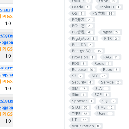
Offline
OLAP
1
15
Oracle
OrioleDB
1
1
sparql_13
OS
PG内核
1
14
PIGSTY
PG开发
20
1.0
PG生态
23
PG管理
Pigsty
40
27
ostgresql-
PigstyApp
PITR
1
2
-pgsparql
PolarDB
2
PIGSTY
PostgreSQL
115
1.0
Provision
RAG
1
11
RDS
Redis
8
1
ostgresql-
Release
Repo
26
6
-pgsparql
S3
SEC
2
27
PIGSTY
Security
Service
4
2
1.0
SIM
SLA
17
1
Slim
SOP
1
1
Sponsor
SQL
ostgresql-
1
2
STAT
TIME
-pgsparql
35
12
TYPE
User
PIGSTY
38
1
UTIL
1.0
32
Visualization
8