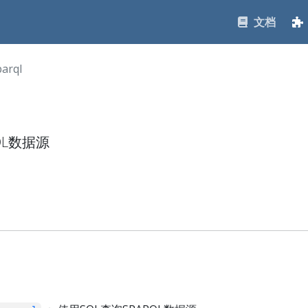
文档
parql
QL数据源