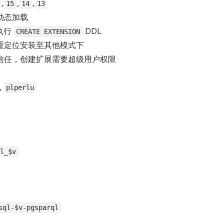
,
,
,
15
14
13
动态加载
执行
DDL
CREATE EXTENSION
重定位安装至其他模式下
信任，创建扩展需要超级用户权限
,
plperlu
ql_$v
sql-$v-pgsparql