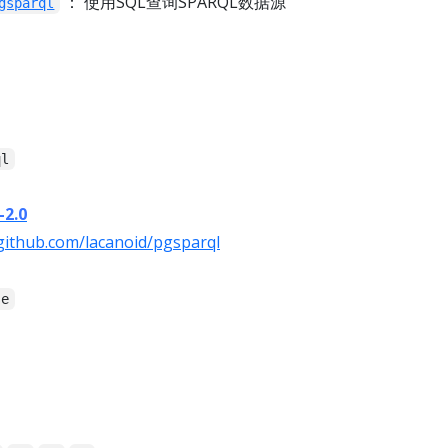
： 使用SQL查询SPARQL数据源
gsparql
ql
-2.0
/github.com/lacanoid/pgsparql
se