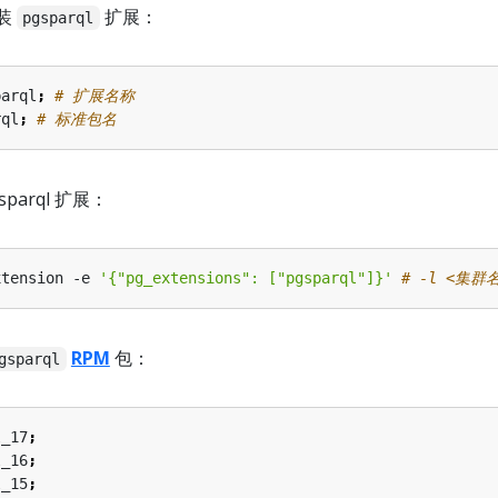
装
扩展：
pgsparql
parql
;
# 扩展名称
rql
;
# 标准包名
sparql 扩展：
xtension -e 
'{"pg_extensions": ["pgsparql"]}'
# -l <集群
RPM
包：
gsparql
l_17
;
l_16
;
l_15
;