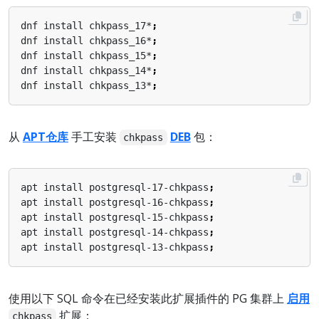
dnf install chkpass_17*
;
dnf install chkpass_16*
;
dnf install chkpass_15*
;
dnf install chkpass_14*
;
dnf install chkpass_13*
;
从
APT仓库
手工安装
DEB
包：
chkpass
apt install postgresql-17-chkpass
;
apt install postgresql-16-chkpass
;
apt install postgresql-15-chkpass
;
apt install postgresql-14-chkpass
;
apt install postgresql-13-chkpass
;
使用以下 SQL 命令在已经安装此扩展插件的 PG 集群上
启用
扩展：
chkpass