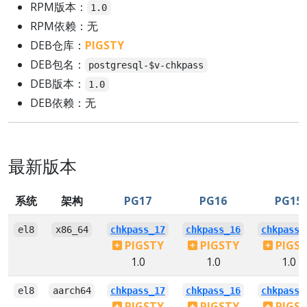
RPM版本：
1.0
RPM依赖：无
DEB仓库：
PIGSTY
DEB包名：
postgresql-$v-chkpass
DEB版本：
1.0
DEB依赖：无
最新版本
系统
架构
PG17
PG16
PG15
el8
x86_64
chkpass_17
chkpass_16
chkpass_
PIGSTY
PIGSTY
PIGS
1.0
1.0
1.0
el8
aarch64
chkpass_17
chkpass_16
chkpass_
PIGSTY
PIGSTY
PIGS