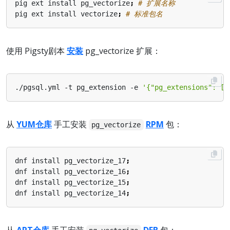
pig ext install pg_vectorize
;
# 扩展名称
pig ext install vectorize
;
# 标准包名
使用 Pigsty剧本
安装
pg_vectorize 扩展：
./pgsql.yml -t pg_extension -e 
'{"pg_extensions": ["
从
YUM仓库
手工安装
RPM
包：
pg_vectorize
dnf install pg_vectorize_17
;
dnf install pg_vectorize_16
;
dnf install pg_vectorize_15
;
dnf install pg_vectorize_14
;
从
APT仓库
手工安装
DEB
包：