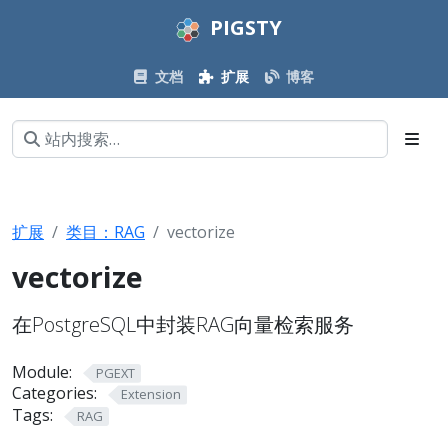
PIGSTY
文档
扩展
博客
扩展
类目：RAG
vectorize
vectorize
在PostgreSQL中封装RAG向量检索服务
Module:
PGEXT
Categories:
Extension
Tags:
RAG