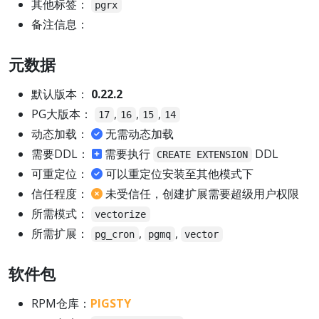
其他标签：
pgrx
备注信息：
元数据
默认版本：
0.22.2
PG大版本：
,
,
,
17
16
15
14
动态加载：
无需动态加载
需要DDL：
需要执行
DDL
CREATE EXTENSION
可重定位：
可以重定位安装至其他模式下
信任程度：
未受信任，创建扩展需要超级用户权限
所需模式：
vectorize
所需扩展：
,
,
pg_cron
pgmq
vector
软件包
RPM仓库：
PIGSTY