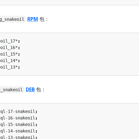
RPM
包：
g_snakeoil
eoil_17*
;
eoil_16*
;
eoil_15*
;
eoil_14*
;
eoil_13*
;
DEB
包：
g_snakeoil
sql-17-snakeoil
;
sql-16-snakeoil
;
sql-15-snakeoil
;
sql-14-snakeoil
;
sql-13-snakeoil
;