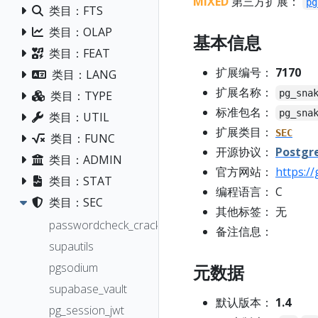
MIXED
第三方扩展：
pg
类目：FTS
类目：OLAP
基本信息
类目：FEAT
扩展编号：
7170
类目：LANG
扩展名称：
pg_sna
类目：TYPE
标准包名：
pg_sna
类目：UTIL
扩展类目：
SEC
类目：FUNC
开源协议：
Postgr
类目：ADMIN
官方网站：
https:/
类目：STAT
编程语言： C
类目：SEC
其他标签： 无
passwordcheck_cracklib
备注信息：
supautils
pgsodium
元数据
supabase_vault
默认版本：
1.4
pg_session_jwt