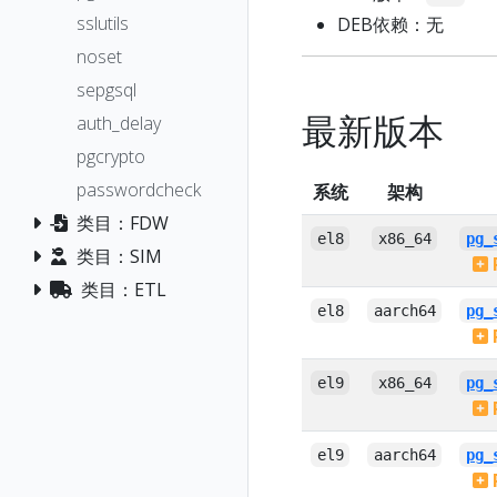
sslutils
DEB依赖：无
noset
sepgsql
最新版本
auth_delay
pgcrypto
passwordcheck
系统
架构
类目：FDW
el8
x86_64
pg_
类目：SIM
类目：ETL
el8
aarch64
pg_
el9
x86_64
pg_
el9
aarch64
pg_