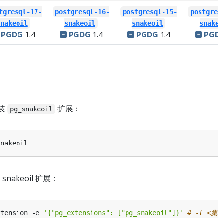
tgresql-17-
postgresql-16-
postgresql-15-
postgre
snakeoil
snakeoil
snakeoil
snak
PGDG
1.4
PGDG
1.4
PGDG
1.4
PG
装
扩展：
pg_snakeoil
_snakeoil 扩展：
xtension -e 
'{"pg_extensions": ["pg_snakeoil"]}'
# -l <