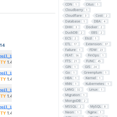
CDN
Citus
1
1
Cloudberry
1
Cloudflare
Cost
3
2
Database
DBA
1
4
DHH
Docker
3
2
DuckDB
EBS
2
2
ECS
Etcd
2
1
ETL
Extension
17
37
14
PG13
Failure
FDW
1
23
FEAT
FinOps
56
1
eoil_14
pg_snakeoil_13
FTS
FUNC
21
45
STY
1.4
PIGSTY
1.4
GIN
GIS
1
24
Go
Greenplum
1
1
eoil_14
pg_snakeoil_13
HBA
Kernel
STY
1.4
PIGSTY
1.4
1
1
KNN
Kubernetes
1
1
LANG
Linux
32
1
eoil_14
pg_snakeoil_13
Migration
STY
1.4
PIGSTY
1.4
1
MongoDB
2
MSSQL
MySQL
2
8
eoil_14
pg_snakeoil_13
Neon
Nginx
STY
1.4
PIGSTY
1.4
1
1