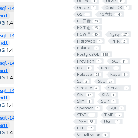
Offline
OLAP
1
15
Oracle
OrioleDB
1
1
sql-14-
postgresql-13-
OS
PG内核
1
14
eoil
snakeoil
PG开发
20
DG
1.4
PGDG
1.4
PG生态
23
PG管理
Pigsty
40
27
sql-14-
postgresql-13-
PigstyApp
PITR
1
2
eoil
snakeoil
PolarDB
2
DG
1.4
PGDG
1.4
PostgreSQL
115
Provision
RAG
1
11
sql-14-
postgresql-13-
RDS
Redis
8
1
eoil
snakeoil
Release
Repo
26
6
DG
1.4
PGDG
1.4
S3
SEC
2
27
Security
Service
4
2
sql-14-
postgresql-13-
SIM
SLA
17
1
eoil
snakeoil
Slim
SOP
1
1
DG
1.4
PGDG
1.4
Sponsor
SQL
1
2
STAT
TIME
35
12
sql-14-
postgresql-13-
TYPE
User
38
1
eoil
snakeoil
UTIL
32
DG
1.4
PGDG
1.4
Visualization
8