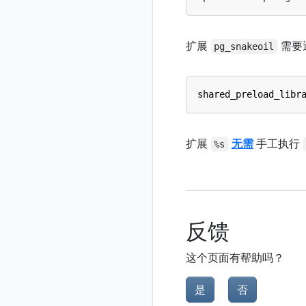
扩展
需要
pg_snakeoil
shared_preload_libr
扩展
无需
手工执行
%s
反馈
这个页面有帮助吗？
是
否