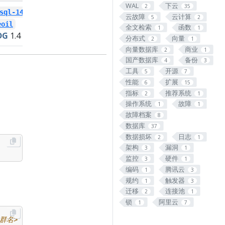
WAL
下云
2
35
sql-14-
postgresql-13-
云故障
云计算
5
2
eoil
snakeoil
全文检索
函数
1
1
DG
1.4
PGDG
1.4
分布式
向量
2
1
向量数据库
商业
2
1
国产数据库
备份
4
3
工具
开源
5
7
性能
扩展
6
15
指标
推荐系统
2
1
操作系统
故障
1
1
故障档案
8
数据库
37
数据损坏
日志
2
1
架构
漏洞
3
1
监控
硬件
3
1
编码
腾讯云
1
3
规约
触发器
1
3
迁移
连接池
2
1
锁
阿里云
1
7
集群名>