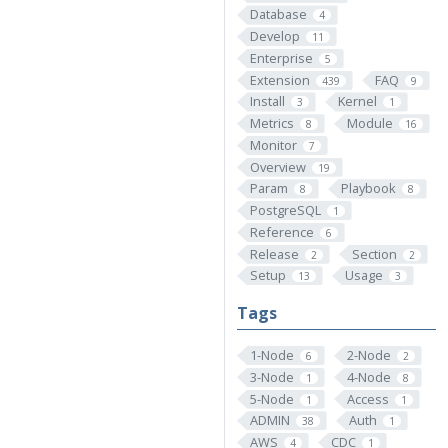
Database
4
Develop
11
Enterprise
5
Extension
FAQ
439
9
Install
Kernel
3
1
Metrics
Module
8
16
Monitor
7
Overview
19
Param
Playbook
8
8
PostgreSQL
1
Reference
6
Release
Section
2
2
Setup
Usage
13
3
Tags
1-Node
2-Node
6
2
3-Node
4-Node
1
8
5-Node
Access
1
1
ADMIN
Auth
38
1
AWS
CDC
4
1