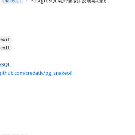
： PostgreSQL动态链接库反病毒功能
_snakeoil
keoil
keoil
eSQL
/github.com/credativ/pg_snakeoil