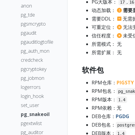
PG大版本：
,
17
16
anon
动态加载：
需要
pg_tde
需要DDL：
无需
pgsmcrypto
可重定位：
无法
pgaudit
信任程度：
未受
pgauditlogtofile
所需模式： 无
pg_auth_mon
所需扩展： 无
credcheck
软件包
pgcryptokey
pg_jobmon
RPM仓库：
PIGSTY
logerrors
RPM包名：
pg_sna
login_hook
RPM版本：
1.4
set_user
RPM依赖：无
pg_snakeoil
DEB仓库：
PGDG
pgextwlist
DEB包名：
postgre
pg_auditor
DEB版本：
1.4