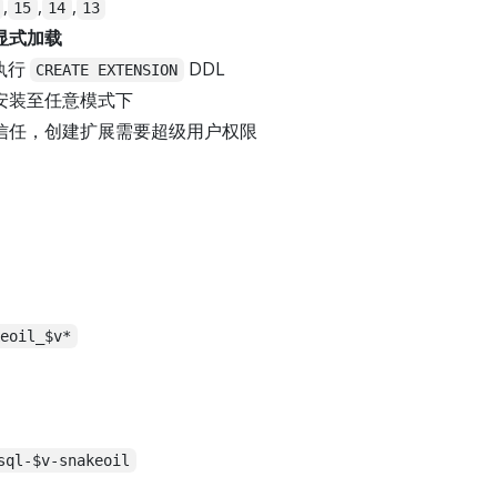
,
,
,
15
14
13
显式加载
执行
DDL
CREATE EXTENSION
安装至任意模式下
信任，创建扩展需要超级用户权限
keoil_$v*
sql-$v-snakeoil