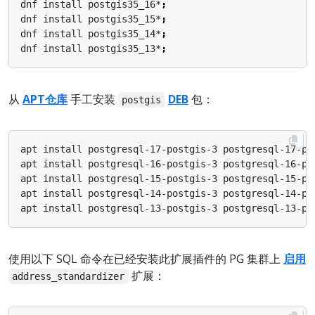
dnf install postgis35_16*
;
dnf install postgis35_15*
;
dnf install postgis35_14*
;
dnf install postgis35_13*
;
从
APT仓库
手工安装
DEB
包：
postgis
apt install postgresql-17-postgis-3 postgresql-17-po
apt install postgresql-16-postgis-3 postgresql-16-po
apt install postgresql-15-postgis-3 postgresql-15-po
apt install postgresql-14-postgis-3 postgresql-14-po
apt install postgresql-13-postgis-3 postgresql-13-po
使用以下 SQL 命令在已经安装此扩展插件的 PG 集群上
启用
扩展：
address_standardizer