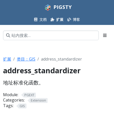
PIGSTY
文档
扩展
博客
扩展
类目：GIS
address_standardizer
address_standardizer
地址标准化函数。
Module:
PGEXT
Categories:
Extension
Tags:
GIS