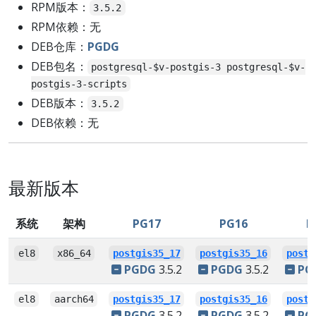
RPM版本：
3.5.2
RPM依赖：无
DEB仓库：
PGDG
DEB包名：
postgresql-$v-postgis-3 postgresql-$v-
postgis-3-scripts
DEB版本：
3.5.2
DEB依赖：无
最新版本
系统
架构
PG17
PG16
P
el8
x86_64
postgis35_17
postgis35_16
postg
PGDG
3.5.2
PGDG
3.5.2
PG
el8
aarch64
postgis35_17
postgis35_16
postg
PGDG
3.5.2
PGDG
3.5.2
PG