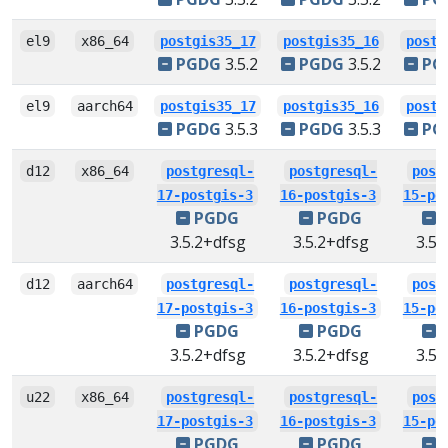
el9
x86_64
postgis35_17
postgis35_16
postg
PGDG
3.5.2
PGDG
3.5.2
PG
el9
aarch64
postgis35_17
postgis35_16
postg
PGDG
3.5.3
PGDG
3.5.3
PG
d12
x86_64
postgresql-
postgresql-
post
17-postgis-3
16-postgis-3
15-po
PGDG
PGDG
3.5.2+dfsg
3.5.2+dfsg
3.5.
d12
aarch64
postgresql-
postgresql-
post
17-postgis-3
16-postgis-3
15-po
PGDG
PGDG
3.5.2+dfsg
3.5.2+dfsg
3.5.
u22
x86_64
postgresql-
postgresql-
post
17-postgis-3
16-postgis-3
15-po
PGDG
PGDG