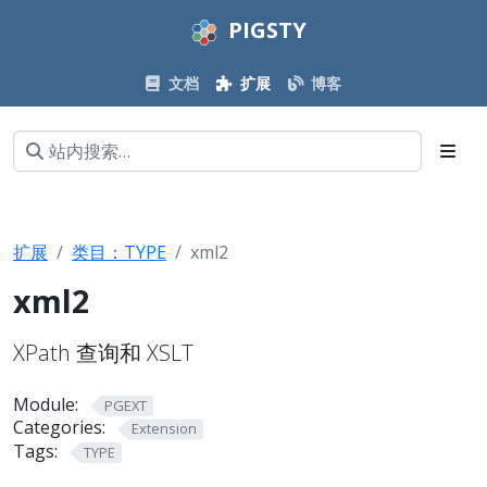
PIGSTY
文档
扩展
博客
扩展
类目：TYPE
xml2
xml2
XPath 查询和 XSLT
Module:
PGEXT
Categories:
Extension
Tags:
TYPE