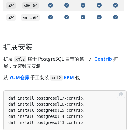
u24
x86_64
u24
aarch64
扩展安装
扩展
属于 PostgreSQL 自带的第一方
Contrib
扩
xml2
展，无需独立安装。
从
YUM仓库
手工安装
RPM
包：
xml2
dnf install postgresql17-contrib
;
dnf install postgresql16-contrib
;
dnf install postgresql15-contrib
;
dnf install postgresql14-contrib
;
dnf install postgresql13-contrib
;