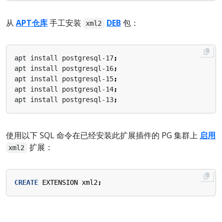
从
APT仓库
手工安装
DEB
包：
xml2
apt install postgresql-17
;
apt install postgresql-16
;
apt install postgresql-15
;
apt install postgresql-14
;
apt install postgresql-13
;
使用以下 SQL 命令在已经安装此扩展插件的 PG 集群上
启用
扩展：
xml2
CREATE
EXTENSION
xml2
;