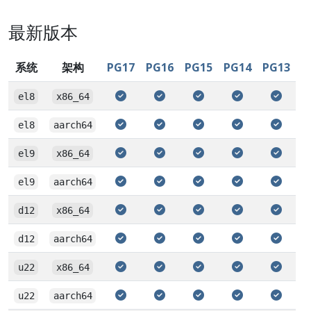
最新版本
系统
架构
PG17
PG16
PG15
PG14
PG13
el8
x86_64
el8
aarch64
el9
x86_64
el9
aarch64
d12
x86_64
d12
aarch64
u22
x86_64
u22
aarch64