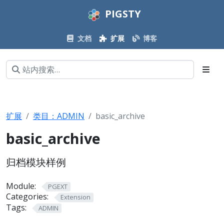
PIGSTY
文档
扩展
博客
扩展
类目：ADMIN
basic_archive
basic_archive
归档模块样例
Module:
PGEXT
Categories:
Extension
Tags:
ADMIN