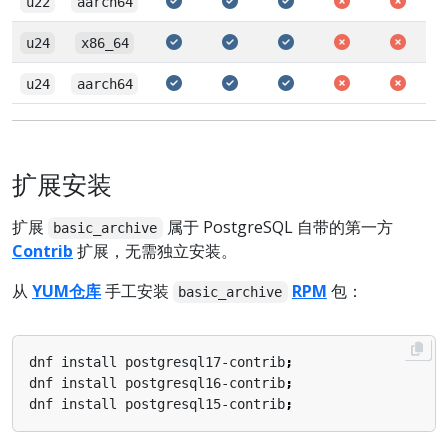
u22
aarch64
u24
x86_64
u24
aarch64
扩展安装
扩展
属于 PostgreSQL 自带的第一方
basic_archive
Contrib
扩展，无需独立安装。
从
YUM仓库
手工安装
RPM
包：
basic_archive
dnf install postgresql17-contrib
;
dnf install postgresql16-contrib
;
dnf install postgresql15-contrib
;