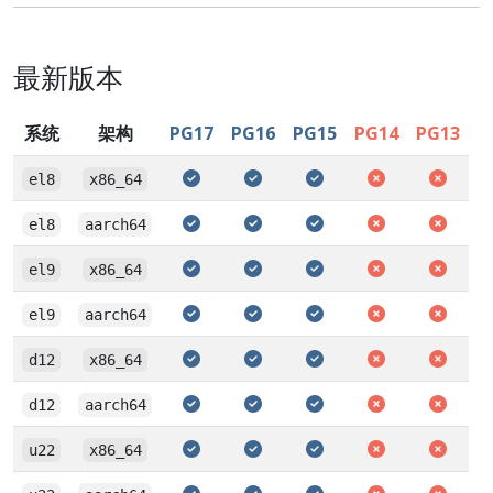
最新版本
系统
架构
PG17
PG16
PG15
PG14
PG13
el8
x86_64
el8
aarch64
el9
x86_64
el9
aarch64
d12
x86_64
d12
aarch64
u22
x86_64