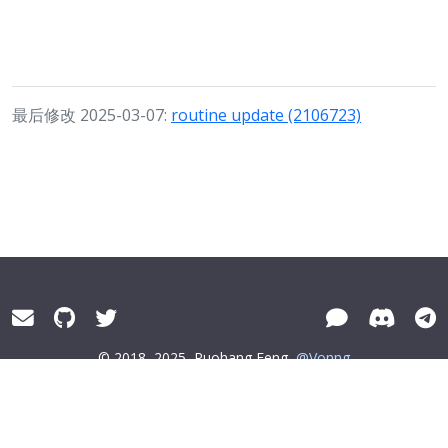
最后修改 2025-03-07:
routine update (2106723)
© 2018–2025
Ruohang Feng
@Vonng
Pigsty® distributed under
AGPLv3
隐私政策
浙ICP备15016890号