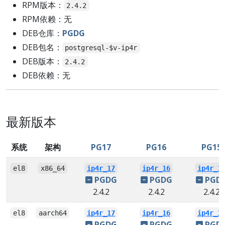
RPM版本：
2.4.2
RPM依赖：无
DEB仓库：
PGDG
DEB包名：
postgresql-$v-ip4r
DEB版本：
2.4.2
DEB依赖：无
最新版本
系统
架构
PG17
PG16
PG15
el8
x86_64
ip4r_17
ip4r_16
ip4r_1
PGDG
PGDG
PGD
2.4.2
2.4.2
2.4.2
el8
aarch64
ip4r_17
ip4r_16
ip4r_1
PGDG
PGDG
PGD