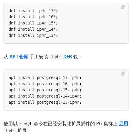
dnf install ip4r_17*
;
dnf install ip4r_16*
;
dnf install ip4r_15*
;
dnf install ip4r_14*
;
dnf install ip4r_13*
;
从
APT仓库
手工安装
DEB
包：
ip4r
apt install postgresql-17-ip4r
;
apt install postgresql-16-ip4r
;
apt install postgresql-15-ip4r
;
apt install postgresql-14-ip4r
;
apt install postgresql-13-ip4r
;
使用以下 SQL 命令在已经安装此扩展插件的 PG 集群上
启用
扩展：
ip4r