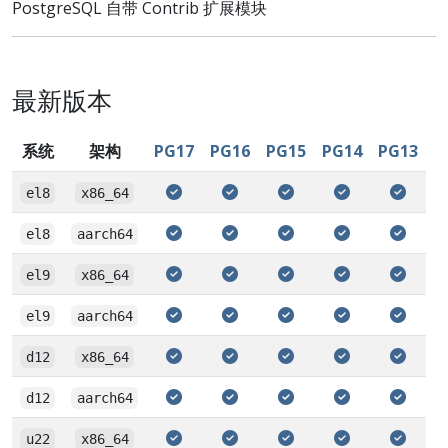
PostgreSQL 自带 Contrib 扩展模块
最新版本
系统
架构
PG17
PG16
PG15
PG14
PG13
el8
x86_64
el8
aarch64
el9
x86_64
el9
aarch64
d12
x86_64
d12
aarch64
u22
x86_64