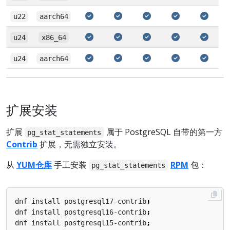
u22
aarch64
u24
x86_64
u24
aarch64
扩展安装
扩展
属于 PostgreSQL 自带的第一方
pg_stat_statements
Contrib
扩展，无需独立安装。
从
YUM仓库
手工安装
RPM
包：
pg_stat_statements
dnf install postgresql17-contrib
;
dnf install postgresql16-contrib
;
dnf install postgresql15-contrib
;