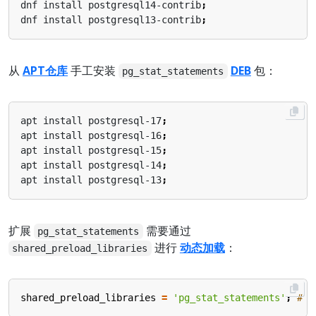
dnf install postgresql14-contrib
;
dnf install postgresql13-contrib
;
从
APT仓库
手工安装
DEB
包：
pg_stat_statements
apt install postgresql-17
;
apt install postgresql-16
;
apt install postgresql-15
;
apt install postgresql-14
;
apt install postgresql-13
;
扩展
需要通过
pg_stat_statements
进行
动态加载
：
shared_preload_libraries
shared_preload_libraries
=
'pg_stat_statements'
;
# 