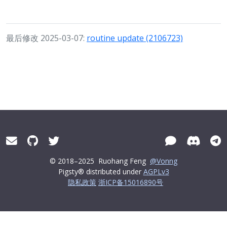
最后修改 2025-03-07:
routine update (2106723)
© 2018–2025
Ruohang Feng
@Vonng
Pigsty® distributed under
AGPLv3
隐私政策
浙ICP备15016890号