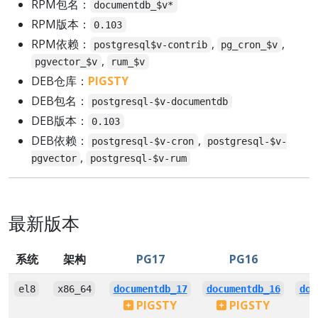
RPM包名：
documentdb_$v*
RPM版本：
0.103
RPM依赖：
,
,
postgresql$v-contrib
pg_cron_$v
,
pgvector_$v
rum_$v
DEB仓库：
PIGSTY
DEB包名：
postgresql-$v-documentdb
DEB版本：
0.103
DEB依赖：
,
postgresql-$v-cron
postgresql-$v-
,
pgvector
postgresql-$v-rum
最新版本
系统
架构
PG17
PG16
el8
x86_64
documentdb_17
documentdb_16
doc
PIGSTY
PIGSTY