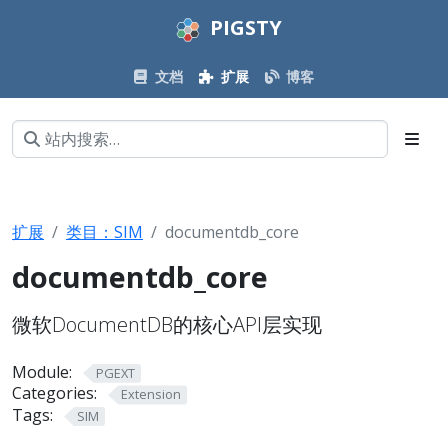
PIGSTY
文档
扩展
博客
扩展
类目：SIM
documentdb_core
documentdb_core
微软DocumentDB的核心API层实现
Module:
PGEXT
Categories:
Extension
Tags:
SIM