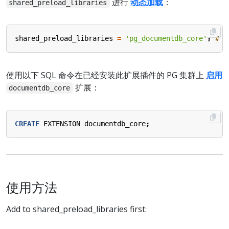
进行
动态加载
：
shared_preload_libraries
shared_preload_libraries
=
'pg_documentdb_core'
;
# 
使用以下 SQL 命令在已经安装此扩展插件的 PG 集群上
启用
扩展：
documentdb_core
CREATE
EXTENSION
documentdb_core
;
使用方法
Add to shared_preload_libraries first: