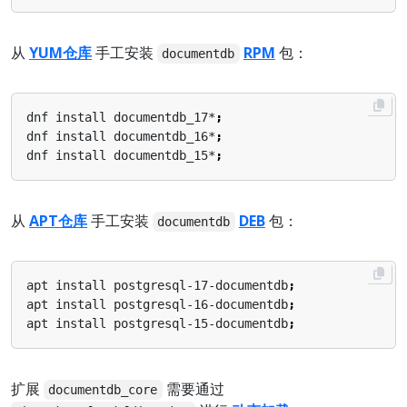
从
YUM仓库
手工安装
RPM
包：
documentdb
dnf install documentdb_17*
;
dnf install documentdb_16*
;
dnf install documentdb_15*
;
从
APT仓库
手工安装
DEB
包：
documentdb
apt install postgresql-17-documentdb
;
apt install postgresql-16-documentdb
;
apt install postgresql-15-documentdb
;
扩展
需要通过
documentdb_core