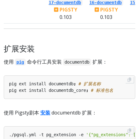
17-documentdb
16-documentdb
15-
PIGSTY
PIGSTY
0.103
0.103
扩展安装
使用
命令行工具安装
扩展：
pig
documentdb
pig ext install documentdb
;
# 扩展名称
pig ext install documentdb_core
;
# 标准包名
使用 Pigsty剧本
安装
documentdb 扩展：
./pgsql.yml -t pg_extension -e 
'{"pg_extensions": ["