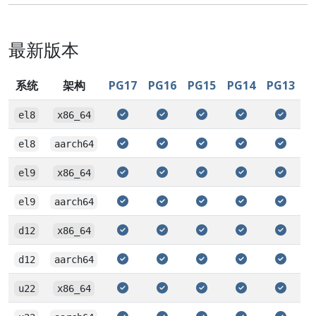
最新版本
系统
架构
PG17
PG16
PG15
PG14
PG13
el8
x86_64
el8
aarch64
el9
x86_64
el9
aarch64
d12
x86_64
d12
aarch64
u22
x86_64