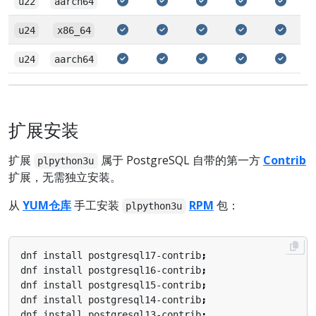
u22
aarch64
u24
x86_64
u24
aarch64
扩展安装
扩展
属于 PostgreSQL 自带的第一方
Contrib
plpython3u
扩展，无需独立安装。
从
YUM仓库
手工安装
RPM
包：
plpython3u
dnf install postgresql17-contrib
;
dnf install postgresql16-contrib
;
dnf install postgresql15-contrib
;
dnf install postgresql14-contrib
;
dnf install postgresql13-contrib
;