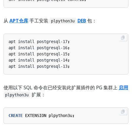
从
APT仓库
手工安装
DEB
包：
plpython3u
apt install postgresql-17
;
apt install postgresql-16
;
apt install postgresql-15
;
apt install postgresql-14
;
apt install postgresql-13
;
使用以下 SQL 命令在已经安装此扩展插件的 PG 集群上
启用
扩展：
plpython3u
CREATE
EXTENSION
plpython3u
;