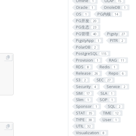
Offline
OLAP
1
15
Oracle
OrioleDB
1
1
OS
PG内核
1
14
PG开发
20
PG生态
23
PG管理
Pigsty
40
27
PigstyApp
PITR
1
2
PolarDB
2
PostgreSQL
115
Provision
RAG
1
11
RDS
Redis
8
1
Release
Repo
26
6
S3
SEC
2
27
Security
Service
4
2
SIM
SLA
17
1
Slim
SOP
1
1
Sponsor
SQL
1
2
STAT
TIME
35
12
TYPE
User
38
1
UTIL
32
Visualization
8