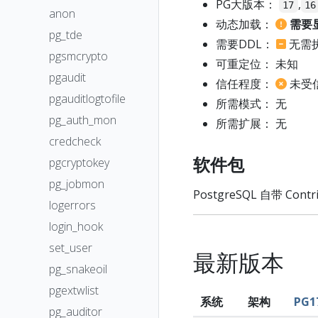
PG大版本：
,
17
16
anon
动态加载：
需要
pg_tde
需要DDL：
无需
pgsmcrypto
可重定位： 未知
pgaudit
信任程度：
未受
pgauditlogtofile
所需模式： 无
pg_auth_mon
所需扩展： 无
credcheck
软件包
pgcryptokey
pg_jobmon
PostgreSQL 自带 Con
logerrors
login_hook
set_user
最新版本
pg_snakeoil
pgextwlist
系统
架构
PG1
pg_auditor