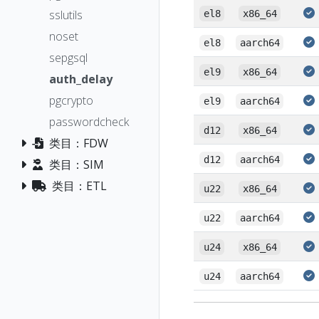
sslutils
el8
x86_64
noset
el8
aarch64
sepgsql
el9
x86_64
auth_delay
pgcrypto
el9
aarch64
passwordcheck
d12
x86_64
类目：FDW
d12
aarch64
类目：SIM
类目：ETL
u22
x86_64
u22
aarch64
u24
x86_64
u24
aarch64