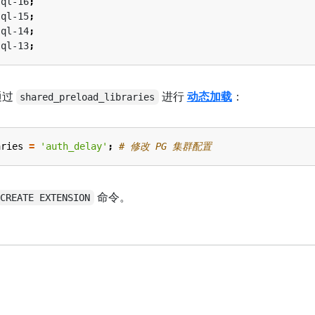
sql-16
;
sql-15
;
sql-14
;
sql-13
;
通过
进行
动态加载
：
shared_preload_libraries
aries
=
'auth_delay'
;
# 修改 PG 集群配置
命令。
CREATE EXTENSION