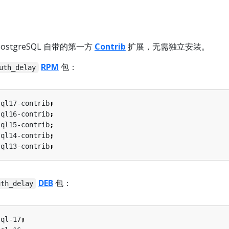
ostgreSQL 自带的第一方
Contrib
扩展，无需独立安装。
RPM
包：
uth_delay
sql17-contrib
;
sql16-contrib
;
sql15-contrib
;
sql14-contrib
;
sql13-contrib
;
DEB
包：
uth_delay
sql-17
;