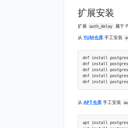
扩展安装
扩展
属于 P
auth_delay
从
YUM仓库
手工安装
a
dnf install postgre
dnf install postgre
dnf install postgre
dnf install postgre
dnf install postgre
从
APT仓库
手工安装
a
apt install postgre