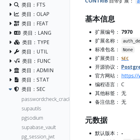
CONTRIB
自带扩展：
a
类目：FTS
类目：OLAP
基本信息
类目：FEAT
扩展编号：
7970
类目：LANG
扩展名称：
auth_d
类目：TYPE
标准包名：
None
类目：UTIL
扩展类目：
SEC
类目：FUNC
开源协议：
Postgr
类目：ADMIN
官方网站：
https:/
类目：STAT
编程语言： C
类目：SEC
其他标签： 无
passwordcheck_cracklib
备注信息： 无
supautils
pgsodium
元数据
supabase_vault
默认版本：
-
pg_session_jwt