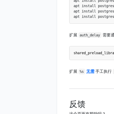
apt install postgre
apt install postgre
apt install postgre
apt install postgre
扩展
需要
auth_delay
shared_preload_libr
扩展
无需
手工执行
%s
反馈
这个页面有帮助吗？