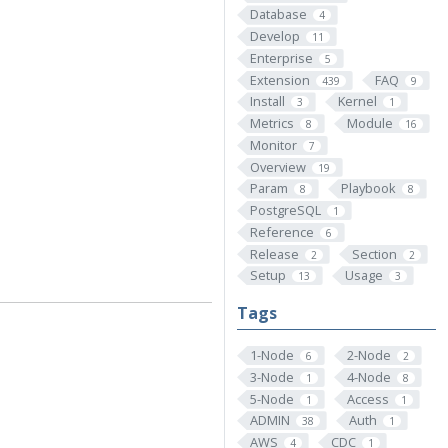
Database
4
Develop
11
Enterprise
5
Extension
FAQ
439
9
Install
Kernel
3
1
Metrics
Module
8
16
Monitor
7
Overview
19
Param
Playbook
8
8
PostgreSQL
1
Reference
6
Release
Section
2
2
Setup
Usage
13
3
Tags
1-Node
2-Node
6
2
3-Node
4-Node
1
8
5-Node
Access
1
1
ADMIN
Auth
38
1
AWS
CDC
4
1