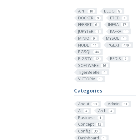
APP
BLOG
10
8
DOCKER
ETCD
9
7
FERRET
INFRA
6
17
JUPYTER
KAFKA
1
1
MINIO
MYSQL
9
1
NODE
PGEXT
11
479
PGSQL
44
PIGSTY
REDIS
42
7
SOFTWARE
16
TigerBeetle
4
VICTORIA
1
Categories
About
Admin
10
31
AI
Arch
4
4
Business
1
Concept
13
Config
30
Dashboard
1