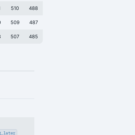
1
510
488
0
509
487
8
507
485
g_later