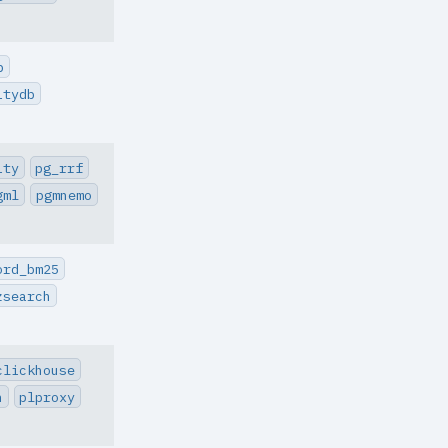
p
itydb
ity
pg_rrf
gml
pgmnemo
ord_bm25
zsearch
clickhouse
n
plproxy