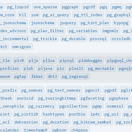
ge
pg_liquid
one_sparse
pggraph
pgrdf
pgq
pgmq
pg
sm_core
hll
rum
pg_ai_query
pg_ttl_index
pg_graphql
g_jsonschema
jsonschema
jsquery
pg_hint_plan
hypopg
ndex_advisor
pg_plan_filter
pg_variables
imgsmlr
pg_
g_incremental
pg_trickle
pg_durable
provsql
orioledb
dkit
omnigres
g_tle
plv8
pljs
pllua
plprql
pldebugger
plpgsql_ch
lprofiler
plsh
pljava
plr
plxslt
pg_mockable
pgsql
gwasm
pgtap
faker
dbt2
pg_regresql
g_prefix
pg_semver
pg_text_semver
pgunit
pgpdf
pgli
d5hash
asn1oid
pg_roaringbitmap
pgfaceting
pgsphere
g_xenophile
pg_currency
pgcollection
pgmp
numeral
p
guint
pg_uint128
hashtypes
postbis
ip4r
pg_uri
pg_
g_acl
debversion
pg_duration
pg_bikram_sambat
pg_rru
gcalendar
timestamp9
pgbson
chkpass