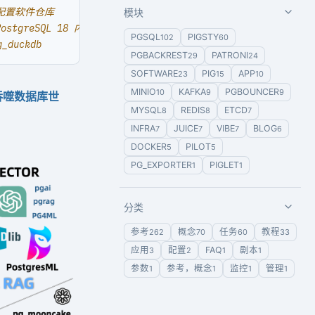
上配置软件仓库
模块
stgreSQL 18 内核包
PGSQL
PIGSTY
102
60
_duckdb
PGBACKREST
PATRONI
29
24
SOFTWARE
PIG
APP
23
15
10
MINIO
KAFKA
PGBOUNCER
10
9
9
正在吞噬数据库世
MYSQL
REDIS
ETCD
8
8
7
INFRA
JUICE
VIBE
BLOG
7
7
7
6
DOCKER
PILOT
5
5
PG_EXPORTER
PIGLET
1
1
分类
参考
概念
任务
教程
262
70
60
33
应用
配置
FAQ
剧本
3
2
1
1
参数
参考，概念
监控
管理
1
1
1
1