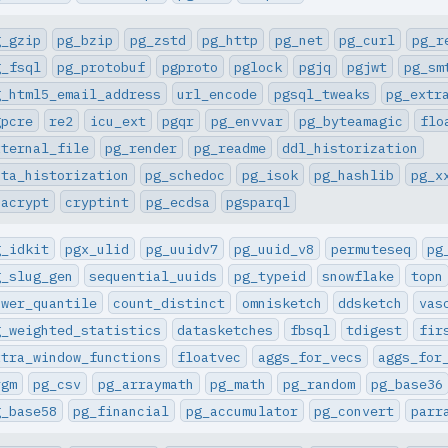
g_gzip
pg_bzip
pg_zstd
pg_http
pg_net
pg_curl
pg_r
g_fsql
pg_protobuf
pgproto
pglock
pgjq
pgjwt
pg_sm
g_html5_email_address
url_encode
pgsql_tweaks
pg_extr
gpcre
re2
icu_ext
pgqr
pg_envvar
pg_byteamagic
flo
xternal_file
pg_render
pg_readme
ddl_historization
ata_historization
pg_schedoc
pg_isok
pg_hashlib
pg_x
hacrypt
cryptint
pg_ecdsa
pgsparql
g_idkit
pgx_ulid
pg_uuidv7
pg_uuid_v8
permuteseq
pg
g_slug_gen
sequential_uuids
pg_typeid
snowflake
topn
ower_quantile
count_distinct
omnisketch
ddsketch
vas
g_weighted_statistics
datasketches
fbsql
tdigest
fir
xtra_window_functions
floatvec
aggs_for_vecs
aggs_for
rgm
pg_csv
pg_arraymath
pg_math
pg_random
pg_base36
g_base58
pg_financial
pg_accumulator
pg_convert
parr