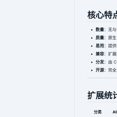
核心特
数量
：无与
质量
：原生 
易用
：提
兼容
：扩展
分发
：由 C
开源
：完全
扩展统
分类
Al