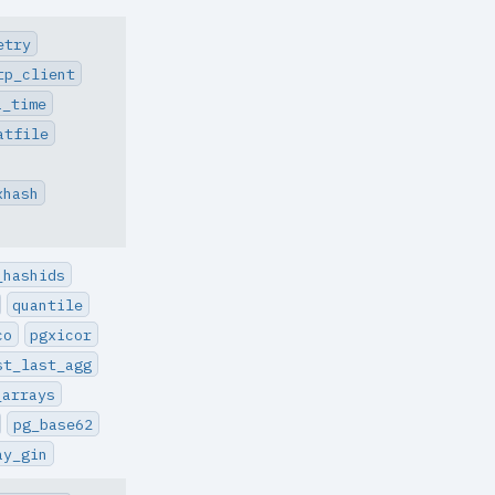
etry
tp_client
a_time
atfile
xhash
_hashids
quantile
co
pgxicor
st_last_agg
_arrays
pg_base62
ay_gin