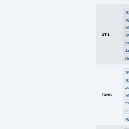
p
p
p
p
UTIL
e
d
s
p
p
l
p
FUNC
e
a
p