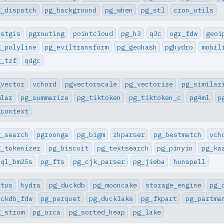
g_dispatch
pg_background
pg_when
pg_stl
cron_utils
ostgis
pgrouting
pointcloud
pg_h3
q3c
ogr_fdw
geoi
g_polyline
pg_eviltransform
pg_geohash
pghydro
mobil
g_tzf
qdgc
gvector
vchord
pgvectorscale
pg_vectorize
pg_similar
mlar
pg_summarize
pg_tiktoken
pg_tiktoken_c
pg4ml
p
gcontext
g_search
pgroonga
pg_bigm
zhparser
pg_bestmatch
vch
g_tokenizer
pg_biscuit
pg_textsearch
pg_pinyin
pg_ka
sql_bm25s
pg_fts
pg_cjk_parser
pg_jieba
hunspell
itus
hydra
pg_duckdb
pg_mooncake
storage_engine
pg_
uckdb_fdw
pg_parquet
pg_ducklake
pg_fkpart
pg_partma
g_strom
pg_orca
pg_sorted_heap
pg_lake