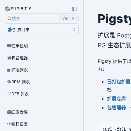
PIGSTY
Pig
搜索
Ctrl
K
扩展目录
扩展是 Pos
PG 生态扩
使用说明
包管理器
Pigsty 提
力：
扩展列表
已打包扩展
RPM 列表
档
DEB 列表
扩展仓库
：
包管理器
：
归属仓库
编程语言
curl -fsSL h