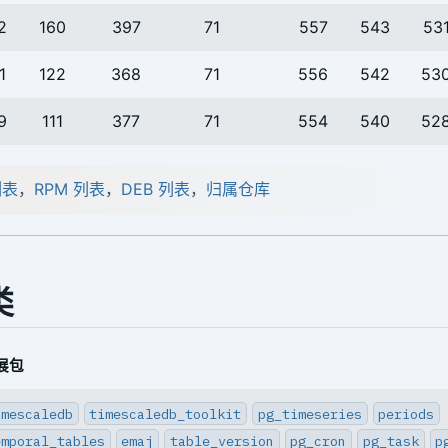
2
160
397
71
557
543
53
1
122
368
71
556
542
53
9
111
377
71
554
540
52
列表
，
RPM 列表
，
DEB 列表
，
归属仓库
类
展包
imescaledb
timescaledb_toolkit
pg_timeseries
periods
emporal_tables
emaj
table_version
pg_cron
pg_task
p