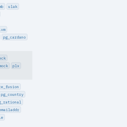
mb
ulak
ivm
pg_cardano
eck
mock
plx
te_fusion
pg_country
g_rational
emailaddr
le