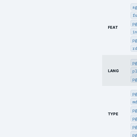
a
f
p
FEAT
i
p
r
p
p
LANG
p
p
m
p
TYPE
p
p
p