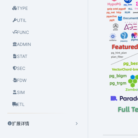
TYPE
UTIL
FUNC
ADMIN
STAT
SEC
FDW
SIM
ETL
扩展详情