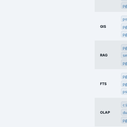
p
p
p
GIS
p
p
s
RAG
p
p
p
FTS
p
c
d
OLAP
p