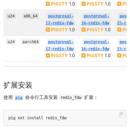
PIGSTY
1.0
PIGSTY
1.0
PI
u24
x86_64
postgresql-
postgresql-
post
17-redis-fdw
16-redis-fdw
15-re
PIGSTY
1.0
PIGSTY
1.0
PI
u24
aarch64
postgresql-
postgresql-
post
17-redis-fdw
16-redis-fdw
15-re
PIGSTY
1.0
PIGSTY
1.0
PI
扩展安装
使用
命令行工具安装
扩展：
pig
redis_fdw