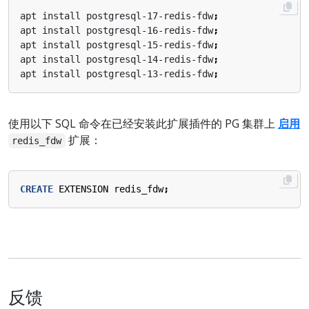
apt install postgresql-17-redis-fdw
;
apt install postgresql-16-redis-fdw
;
apt install postgresql-15-redis-fdw
;
apt install postgresql-14-redis-fdw
;
apt install postgresql-13-redis-fdw
;
使用以下 SQL 命令在已经安装此扩展插件的 PG 集群上
启用
扩展：
redis_fdw
CREATE
EXTENSION
redis_fdw
;
反馈