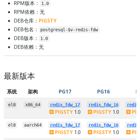
RPM版本：
1.0
RPM依赖：无
DEB仓库：
PIGSTY
DEB包名：
postgresql-$v-redis-fdw
DEB版本：
1.0
DEB依赖：无
最新版本
系统
架构
PG17
PG16
P
el8
x86_64
redis_fdw_17
redis_fdw_16
redis
PIGSTY
1.0
PIGSTY
1.0
PI
el8
aarch64
redis_fdw_17
redis_fdw_16
redis
PIGSTY
1.0
PIGSTY
1.0
PI