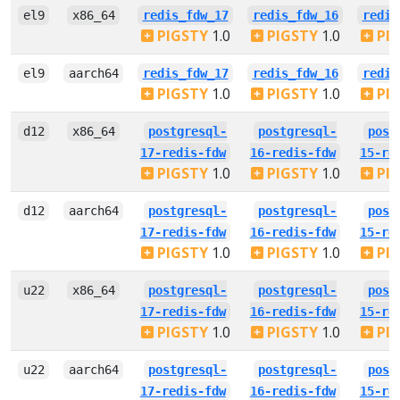
el9
x86_64
redis_fdw_17
redis_fdw_16
redis
PIGSTY
1.0
PIGSTY
1.0
PI
el9
aarch64
redis_fdw_17
redis_fdw_16
redis
PIGSTY
1.0
PIGSTY
1.0
PI
d12
x86_64
postgresql-
postgresql-
post
17-redis-fdw
16-redis-fdw
15-re
PIGSTY
1.0
PIGSTY
1.0
PI
d12
aarch64
postgresql-
postgresql-
post
17-redis-fdw
16-redis-fdw
15-re
PIGSTY
1.0
PIGSTY
1.0
PI
u22
x86_64
postgresql-
postgresql-
post
17-redis-fdw
16-redis-fdw
15-re
PIGSTY
1.0
PIGSTY
1.0
PI
u22
aarch64
postgresql-
postgresql-
post
17-redis-fdw
16-redis-fdw
15-re