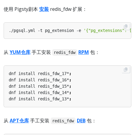
使用 Pigsty剧本
安装
redis_fdw 扩展：
./pgsql.yml -t pg_extension -e 
'{"pg_extensions": ["
从
YUM仓库
手工安装
RPM
包：
redis_fdw
dnf install redis_fdw_17*
;
dnf install redis_fdw_16*
;
dnf install redis_fdw_15*
;
dnf install redis_fdw_14*
;
dnf install redis_fdw_13*
;
从
APT仓库
手工安装
DEB
包：
redis_fdw