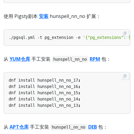
使用 Pigsty剧本
安装
hunspell_nn_no 扩展：
./pgsql.yml -t pg_extension -e 
'{"pg_extensions": ["
从
YUM仓库
手工安装
RPM
包：
hunspell_nn_no
dnf install hunspell_nn_no_17
;
dnf install hunspell_nn_no_16
;
dnf install hunspell_nn_no_15
;
dnf install hunspell_nn_no_14
;
dnf install hunspell_nn_no_13
;
从
APT仓库
手工安装
DEB
包：
hunspell_nn_no