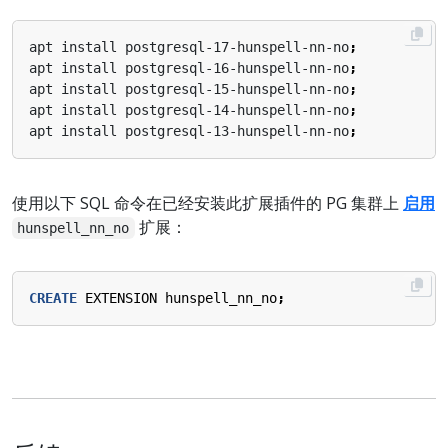
apt install postgresql-17-hunspell-nn-no
;
apt install postgresql-16-hunspell-nn-no
;
apt install postgresql-15-hunspell-nn-no
;
apt install postgresql-14-hunspell-nn-no
;
apt install postgresql-13-hunspell-nn-no
;
使用以下 SQL 命令在已经安装此扩展插件的 PG 集群上
启用
扩展：
hunspell_nn_no
CREATE
EXTENSION
hunspell_nn_no
;