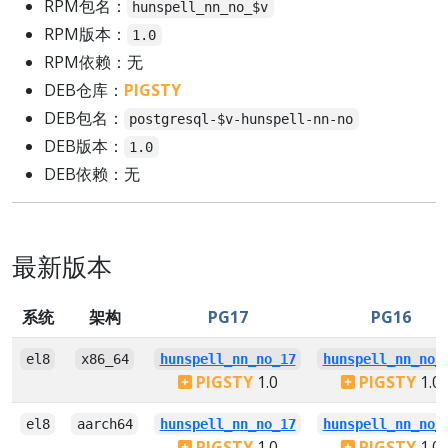
RPM包名：
hunspell_nn_no_$v
RPM版本：
1.0
RPM依赖：无
DEB仓库：
PIGSTY
DEB包名：
postgresql-$v-hunspell-nn-no
DEB版本：
1.0
DEB依赖：无
最新版本
系统
架构
PG17
PG16
el8
x86_64
hunspell_nn_no_17
hunspell_nn_no_
PIGSTY
1.0
PIGSTY
1.0
el8
aarch64
hunspell_nn_no_17
hunspell_nn_no_
PIGSTY
1.0
PIGSTY
1.0