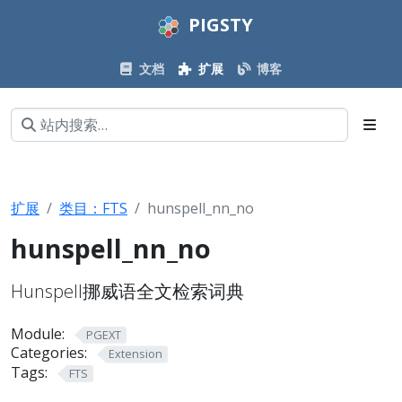
PIGSTY
文档
扩展
博客
扩展
类目：FTS
hunspell_nn_no
hunspell_nn_no
Hunspell挪威语全文检索词典
Module:
PGEXT
Categories:
Extension
Tags:
FTS