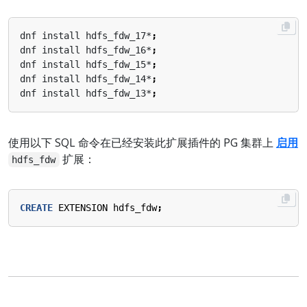
dnf install hdfs_fdw_17*
;
dnf install hdfs_fdw_16*
;
dnf install hdfs_fdw_15*
;
dnf install hdfs_fdw_14*
;
dnf install hdfs_fdw_13*
;
使用以下 SQL 命令在已经安装此扩展插件的 PG 集群上
启用
扩展：
hdfs_fdw
CREATE
EXTENSION
hdfs_fdw
;