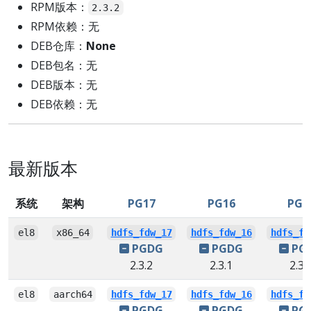
RPM版本：
2.3.2
RPM依赖：无
DEB仓库：
None
DEB包名：无
DEB版本：无
DEB依赖：无
最新版本
系统
架构
PG17
PG16
PG1
el8
x86_64
hdfs_fdw_17
hdfs_fdw_16
hdfs_fd
PGDG
PGDG
PG
2.3.2
2.3.1
2.3.
el8
aarch64
hdfs_fdw_17
hdfs_fdw_16
hdfs_fd
PGDG
PGDG
PG