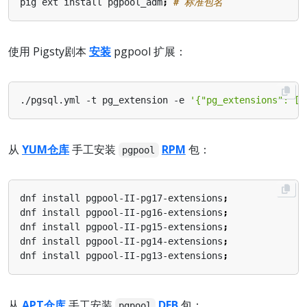
pig ext install pgpool_adm
;
# 标准包名
使用 Pigsty剧本
安装
pgpool 扩展：
./pgsql.yml -t pg_extension -e 
'{"pg_extensions": ["
从
YUM仓库
手工安装
RPM
包：
pgpool
dnf install pgpool-II-pg17-extensions
;
dnf install pgpool-II-pg16-extensions
;
dnf install pgpool-II-pg15-extensions
;
dnf install pgpool-II-pg14-extensions
;
dnf install pgpool-II-pg13-extensions
;
从
APT仓库
手工安装
DEB
包：
pgpool