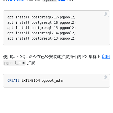
apt install postgresql-17-pgpool2
;
apt install postgresql-16-pgpool2
;
apt install postgresql-15-pgpool2
;
apt install postgresql-14-pgpool2
;
apt install postgresql-13-pgpool2
;
使用以下 SQL 命令在已经安装此扩展插件的 PG 集群上
启用
扩展：
pgpool_adm
CREATE
EXTENSION
pgpool_adm
;