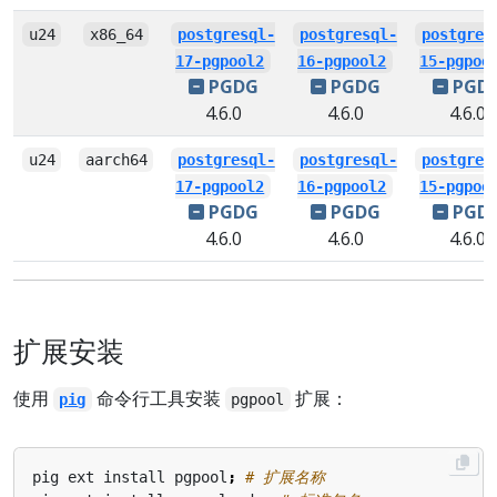
u24
x86_64
postgresql-
postgresql-
postgres
17-pgpool2
16-pgpool2
15-pgpoo
PGDG
PGDG
PGD
4.6.0
4.6.0
4.6.0
u24
aarch64
postgresql-
postgresql-
postgres
17-pgpool2
16-pgpool2
15-pgpoo
PGDG
PGDG
PGD
4.6.0
4.6.0
4.6.0
扩展安装
使用
命令行工具安装
扩展：
pig
pgpool
pig ext install pgpool
;
# 扩展名称