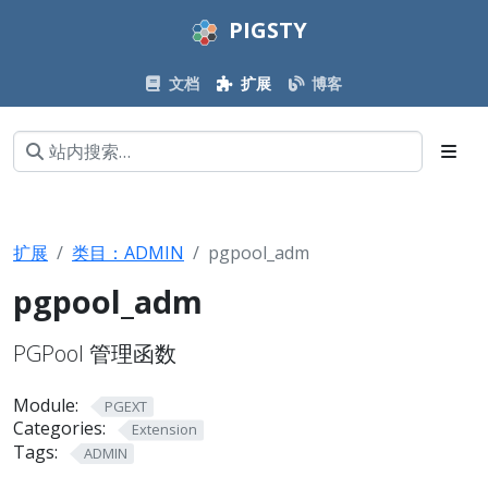
PIGSTY
文档
扩展
博客
扩展
类目：ADMIN
pgpool_adm
pgpool_adm
PGPool 管理函数
Module:
PGEXT
Categories:
Extension
Tags:
ADMIN