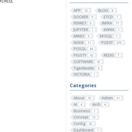
时间点
APP
BLOG
10
8
DOCKER
ETCD
9
7
FERRET
INFRA
6
17
JUPYTER
KAFKA
1
1
MINIO
MYSQL
9
1
NODE
PGEXT
11
479
PGSQL
44
PIGSTY
REDIS
42
7
SOFTWARE
16
TigerBeetle
4
VICTORIA
1
Categories
About
Admin
10
31
AI
Arch
4
4
Business
1
Concept
13
Config
30
Dashboard
1