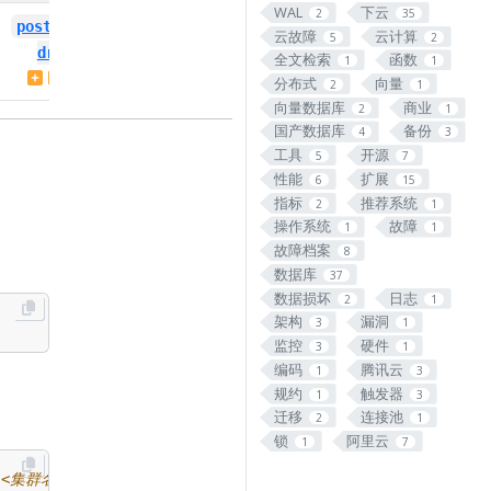
WAL
下云
2
35
postgresql-14-pg-
postgresql-13-pg-
云故障
云计算
5
2
drop-events
drop-events
全文检索
函数
1
1
PIGSTY
0.1.0
PIGSTY
0.1.0
分布式
向量
2
1
向量数据库
商业
2
1
国产数据库
备份
4
3
工具
开源
5
7
性能
扩展
6
15
指标
推荐系统
2
1
操作系统
故障
1
1
故障档案
8
数据库
37
数据损坏
日志
2
1
架构
漏洞
3
1
监控
硬件
3
1
编码
腾讯云
1
3
规约
触发器
1
3
迁移
连接池
2
1
锁
阿里云
1
7
l <集群名>