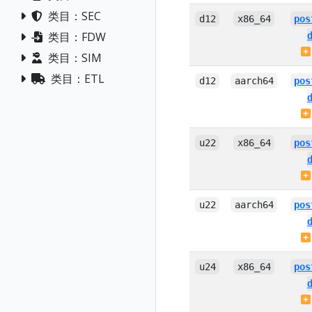
类目：SEC
d12
x86_64
pos
类目：FDW
类目：SIM
类目：ETL
d12
aarch64
pos
u22
x86_64
pos
u22
aarch64
pos
u24
x86_64
pos