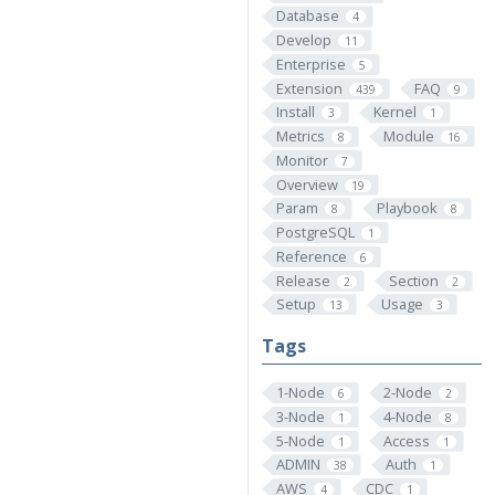
Database
4
Develop
11
Enterprise
5
Extension
FAQ
439
9
Install
Kernel
3
1
Metrics
Module
8
16
Monitor
7
Overview
19
Param
Playbook
8
8
PostgreSQL
1
Reference
6
Release
Section
2
2
Setup
Usage
13
3
Tags
1-Node
2-Node
6
2
3-Node
4-Node
1
8
5-Node
Access
1
1
ADMIN
Auth
38
1
AWS
CDC
4
1