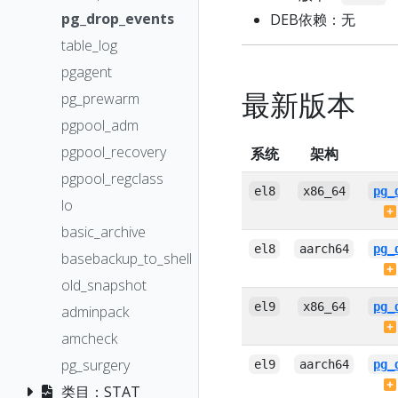
pg_drop_events
DEB依赖：无
table_log
pgagent
最新版本
pg_prewarm
pgpool_adm
pgpool_recovery
系统
架构
pgpool_regclass
el8
x86_64
pg_
lo
basic_archive
el8
aarch64
pg_
basebackup_to_shell
old_snapshot
el9
x86_64
pg_
adminpack
amcheck
pg_surgery
el9
aarch64
pg_
类目：STAT