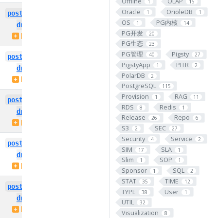
Offline
OLAP
1
15
Oracle
OrioleDB
1
1
postgresql-14-pg-
postgresql-13-pg-
OS
PG内核
1
14
drop-events
drop-events
PG开发
20
PIGSTY
0.1.0
PIGSTY
0.1.0
PG生态
23
PG管理
Pigsty
40
27
postgresql-14-pg-
postgresql-13-pg-
PigstyApp
PITR
1
2
drop-events
drop-events
PolarDB
2
PIGSTY
0.1.0
PIGSTY
0.1.0
PostgreSQL
115
Provision
RAG
1
11
postgresql-14-pg-
postgresql-13-pg-
RDS
Redis
8
1
drop-events
drop-events
Release
Repo
26
6
PIGSTY
0.1.0
PIGSTY
0.1.0
S3
SEC
2
27
Security
Service
4
2
postgresql-14-pg-
postgresql-13-pg-
SIM
SLA
17
1
drop-events
drop-events
Slim
SOP
1
1
PIGSTY
0.1.0
PIGSTY
0.1.0
Sponsor
SQL
1
2
STAT
TIME
35
12
postgresql-14-pg-
postgresql-13-pg-
TYPE
User
38
1
drop-events
drop-events
UTIL
32
PIGSTY
0.1.0
PIGSTY
0.1.0
Visualization
8