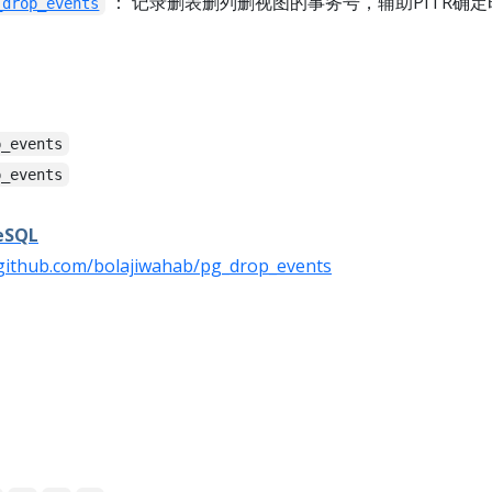
： 记录删表删列删视图的事务号，辅助PITR确定
_drop_events
p_events
p_events
eSQL
/github.com/bolajiwahab/pg_drop_events