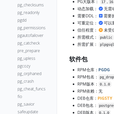
PG大版本：
,
17
16
pg_checksums
动态加载：
无需
pg_readonly
需要DDL：
需要
pgdd
可重定位：
可以
pg_permissions
信任程度：
未受
pgautofailover
所需模式：
public
pg_catcheck
所需扩展：
plpgsq
pre_prepare
软件包
pg_upless
pgcozy
RPM仓库：
PGDG
pg_orphaned
RPM包名：
pg_dro
pg_crash
RPM版本：
0.1.0
pg_cheat_funcs
RPM依赖：无
fio
DEB仓库：
PIGSTY
pg_savior
DEB包名：
postgre
safeupdate
DEB版本：
0.1.0