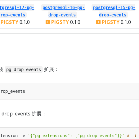
tgresql-17-pg-
postgresql-16-pg-
postgresql-15-pg-
drop-events
drop-events
drop-events
PIGSTY
0.1.0
PIGSTY
0.1.0
PIGSTY
0.1.0
装
扩展：
pg_drop_events
_drop_events 扩展：
xtension -e 
'{"pg_extensions": ["pg_drop_events"]}'
# -