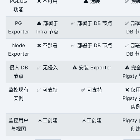
PGLOG
❌ 不可用
⚠️ 选装
✅ 预
功能
PG
⚠️ 部署于
✅ 部署于 DB 节点
✅ 部
Exporter
Infra 节点
DB 
Node
❌ 不部署
✅ 部署于 DB 节点
✅ 部
Exporter
DB 
侵入 DB
✅ 无侵入
⚠️ 安装 Exporter
⚠️ 完
节点
Pigsty
监控现有
✅ 可支持
✅ 可支持
❌ 仅
实例
Pigsty
实
监控用户
人工创建
人工创建
Pigsty
与视图
创