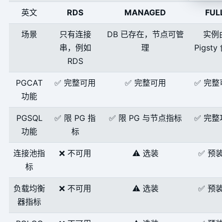
英文
RDS
MANAGED
FUL
场景
只有连接
DB 已存在，节点可管
实例
串，例如
理
Pigsty
RDS
PGCAT
✅ 完整可用
✅ 完整可用
✅ 完整
功能
PGSQL
✅ 限 PG 指
✅ 限 PG 与节点指标
✅ 完整
功能
标
连接池指
❌ 不可用
⚠️ 选装
✅ 预
标
负载均衡
❌ 不可用
⚠️ 选装
✅ 预
器指标