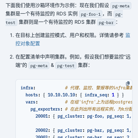
下面我们使用沙箱环境作为示例：现在我们假设
pg-meta
集群是一个有待监控的 RDS 实例
，而
pg-foo-1
pg-
集群则是一个有待监控的 RDS 集群
：
test
pg-bar
在目标上创建监控模式、用户和权限。详情请参考
监
控对象配置
在配置清单中声明集群。例如，假设我们想要监控“远
端”的
&
集群：
pg-meta
pg-test
infra
:
# 代理、监控、警报等的infra集群.
hosts
:
{
10.10.10.10
:
{
infra_seq
:
1
}
}
vars
:
# 在组'infra'上为远程postgres R
pg_exporters
:
# 在此列出所有远程实例，为k分配
20001
:
{
pg_cluster
:
pg-foo, pg_seq
:
1, p
20002
:
{
pg_cluster
:
pg-bar, pg_seq
:
1, p
20003
:
{
pg_cluster
:
pg-bar, pg_seq
:
2, p