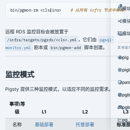
模块
bin/pgmon-rm <cls
|
ins>    
# 从所有 infra 节点中移除
模块
远程 RDS 监控目标会被放置于
模块
，它们由
/infra/targets/pgrds/<cls>.yml
pgsql-
剧本或
脚本创建。
monitor.yml
bin/pgmon-add
其他组
pig
pig
监控模式
pat
Pigsty 提供三种监控模式，以适应不同的监控需求。
pg
事项\等
pg
级
L1
L2
L3
pg_
名称
基础部署
托管部署
标准