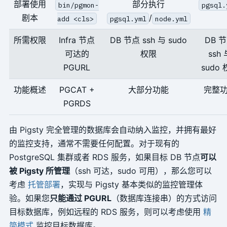
部署使用
部分执行
bin/pgmon-
pgsql.
剧本
/
add <cls>
pgsql.yml
node.yml
所需权限
Infra 节点
DB 节点 ssh 与 sudo
DB 
可达的
权限
ssh 
PGURL
sudo
功能概述
PGCAT +
大部分功能
完整
PGRDS
由 Pigsty 完全管理的数据库会自动纳入监控，并拥有最好
的监控支持，通常不需要任何配置。对于现有的
PostgreSQL 集群或者 RDS 服务，如果目标 DB 节点
可以
被 Pigsty 所管理
（ssh 可达，sudo 可用），那么您可以
考虑
托管部署
，实现与 Pigsty 基本类似的监控管理体
验。如果您
只能通过 PGURL
（数据库连接串）的方式访问
目标数据库，例如远程的 RDS 服务，则可以考虑使用
精
简模式
监控目标数据库。