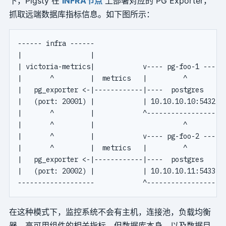
下，Pigsty 在
INFRA节点
上部署对应的 PG Exporter，
抓取远端数据库指标信息。如下图所示：
------ infra ------

|                 |

| victoria-metrics|            v---- pg-foo-1 ----v

|       ^         |  metrics   |         ^        |

|   pg_exporter <-|------------|----  postgres    |

|   (port: 20001) |            | 10.10.10.10:5432 |

|       ^         |            ^------------------^

|       ^         |                      ^

|       ^         |            v---- pg-foo-2 ----v

|       ^         |  metrics   |         ^        |

|   pg_exporter <-|------------|----  postgres    |

|   (port: 20002) |            | 10.10.10.11:5433 |

在这种模式下，监控系统不会有主机，连接池，负载均衡
器，高可用组件的相关指标，但数据库本身，以及数据目