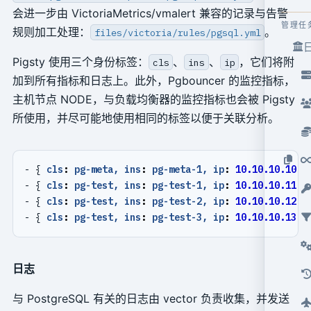
会进一步由 VictoriaMetrics/vmalert 兼容的记录与告警
管理任
规则加工处理：
。
files/victoria/rules/pgsql.yml
Pigsty 使用三个身份标签：
、
、
，它们将附
cls
ins
ip
加到所有指标和日志上。此外，Pgbouncer 的监控指标，
主机节点 NODE，与负载均衡器的监控指标也会被 Pigsty
所使用，并尽可能地使用相同的标签以便于关联分析。
- {
cls
:
pg-meta, ins
:
pg-meta-1, ip
:
10.10.10.10
}
- {
cls
:
pg-test, ins
:
pg-test-1, ip
:
10.10.10.11
}
- {
cls
:
pg-test, ins
:
pg-test-2, ip
:
10.10.10.12
}
- {
cls
:
pg-test, ins
:
pg-test-3, ip
:
10.10.10.13
}
日志
与 PostgreSQL 有关的日志由 vector 负责收集，并发送