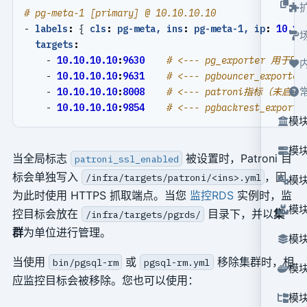
# pg-meta-1 [primary] @ 10.10.10.10
- 
labels
:
{
cls
:
pg-meta, ins
:
pg-meta-1, ip
:
10.10
targets
:
- 
10.10.10.10
:
9630
# <--- pg_exporter 用于Po
- 
10.10.10.10
:
9631
# <--- pgbouncer_export
- 
10.10.10.10
:
8008
# <--- patroni指标（未启用 
- 
10.10.10.10
:
9854
# <--- pgbackrest_expo
模块
模块
当全局标志
被设置时，Patroni 目
patroni_ssl_enabled
标会单独写入
，因
/infra/targets/patroni/<ins>.yml
模块
为此时使用 HTTPS 抓取端点。当您
监控RDS
实例时，监
模块
控目标会放在
目录下，并以
集
/infra/targets/pgrds/
群
为单位进行管理。
模块
当使用
或
移除集群时，相
bin/pgsql-rm
pgsql-rm.yml
模块
应监控目标会被移除。您也可以使用：
模块