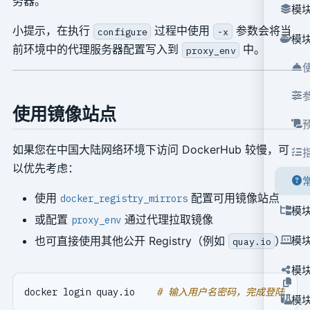
务器。
模块
小提示，在执行
过程中使用
参数会将当
configure
-x
模块
前环境中的代理服务器配置写入到
中。
proxy_env
使用镜像站点
如果您在中国大陆网络环境下访问 DockerHub 较慢，可
以优先考虑：
使用
配置可用镜像站点
docker_registry_mirrors
模块
或配置
通过代理拉取镜像
proxy_env
模块
也可直接使用其他公开 Registry（例如
）
quay.io
模块
docker login quay.io    
# 输入用户名密码，完成登陆
模块