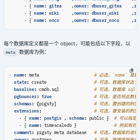
- {
name: gitea    ,owner: dbuser_gitea    ,re
- {
name: wiki     ,owner: dbuser_wiki     ,re
- {
name: noco     ,owner: dbuser_noco     ,re
每个数据库定义都是一个 object，可能包括以下字段，以
数据库为例：
meta
- 
name
:
meta                     
# 必选，`name` 
state
:
create                  
# 可选，数据库状态：cr
baseline
:
cmdb.sql             
# 可选，数据库 sql
pgbouncer
:
true
# 可选，是否将此数据库添
schemas
:
[
pigsty]              
# 可选，要创建的附
extensions
:
# 可选，要安装的附加
- {
name: postgis , schema
:
public } 
# 可以指定
- {
name
:
timescaledb }              
# 例如有的
comment
:
pigsty meta database  
# 可选，数据库的说明
owner
:
postgres                
# 可选，数据库所有