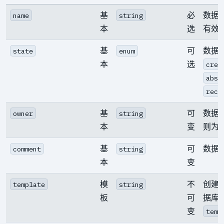
基
必
数据
name
string
本
选
有效
基
可
数据
state
enum
本
选
crea
abse
recr
基
可
数据
owner
string
本
变
则为
基
可
数据
comment
string
本
变
模
不
创建
template
string
板
可
据库
变
temp