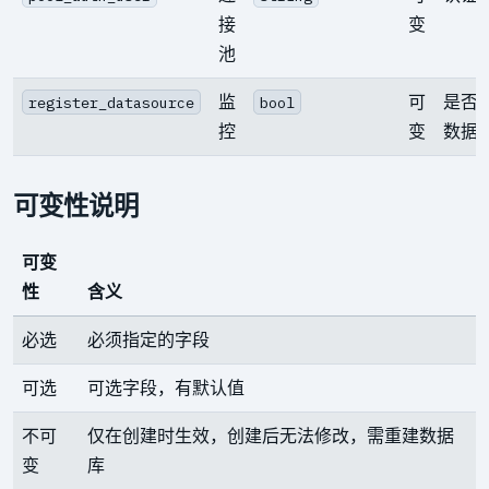
接
变
池
监
可
是否注
register_datasource
bool
控
变
数据
可变性说明
可变
性
含义
必选
必须指定的字段
可选
可选字段，有默认值
不可
仅在创建时生效，创建后无法修改，需重建数据
变
库