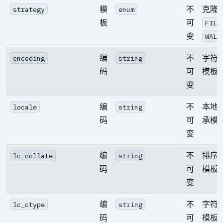
模
不
克隆
strategy
enum
板
可
FILE
变
WAL_
编
不
字符
encoding
string
码
可
模板
变
编
不
本地
locale
string
码
可
承模
变
编
不
排序
lc_collate
string
码
可
模板
变
编
不
字符
lc_ctype
string
码
可
模板