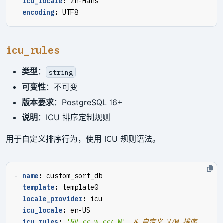
icu_locale
:
zh-Hans
encoding
:
UTF8
icu_rules
类型
：
string
可变性
：不可变
版本要求
：PostgreSQL 16+
说明
：ICU 排序定制规则
用于自定义排序行为，使用 ICU 规则语法。
- 
name
:
custom_sort_db
template
:
template0
locale_provider
:
icu
icu_locale
:
en-US
icu_rules
:
'&V << w <<< W'
# 自定义 V/W 排序