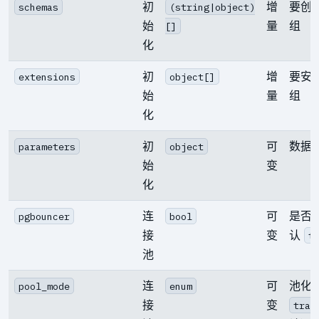
初
增
要创
schemas
(string|object)
始
量
组
[]
化
初
增
要安
extensions
object[]
始
量
组
化
初
可
数据
parameters
object
始
变
化
连
可
是否
pgbouncer
bool
接
变
认
t
池
连
可
池化
pool_mode
enum
接
变
tran