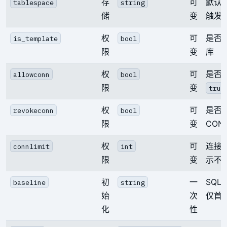
存
可
默认
tablespace
string
储
变
触发
权
可
是否
is_template
bool
限
变
库
权
可
是否
allowconn
bool
限
变
true
权
可
是否回
revokeconn
bool
限
变
CON
权
可
连接
connlimit
int
限
变
示不
初
一
SQL
baseline
string
始
次
仅首
化
性