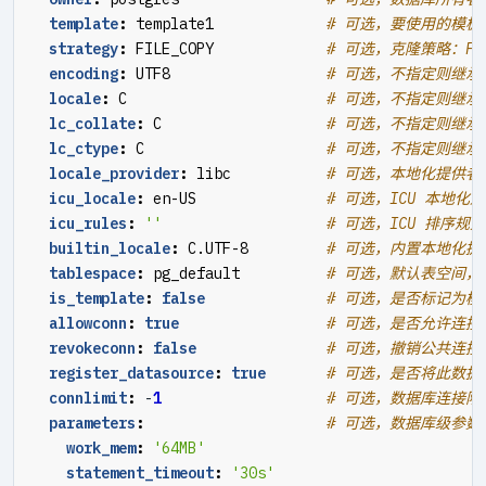
template
:
template1            
# 可选，要使用的模板，
strategy
:
FILE_COPY            
# 可选，克隆策略：FILE
encoding
:
UTF8                 
# 可选，不指定则继承模
locale
:
C                      
# 可选，不指定则继承
lc_collate
:
C                  
# 可选，不指定则继承
lc_ctype
:
C                    
# 可选，不指定则继承
locale_provider
:
libc          
# 可选，本地化提供者：li
icu_locale
:
en-US              
# 可选，ICU 本地化规
icu_rules
:
''
# 可选，ICU 排序规则
builtin_locale
:
C.UTF-8        
# 可选，内置本地化提供
tablespace
:
pg_default         
# 可选，默认表空间，默认
is_template
:
false
# 可选，是否标记为模板
allowconn
:
true
# 可选，是否允许连接，
revokeconn
:
false
# 可选，撤销公共连接权
register_datasource
:
true
# 可选，是否将此数据库
connlimit
:
-
1
# 可选，数据库连接限
parameters
:
# 可选，数据库级参数，通过
work_mem
:
'64MB'
statement_timeout
:
'30s'