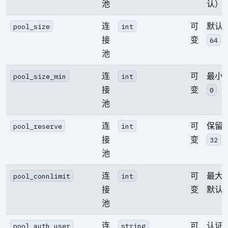
池
认）
连
可
默认
pool_size
int
接
变
64
池
连
可
最小
pool_size_min
int
接
变
0
池
连
可
保留
pool_reserve
int
接
变
32
池
连
可
最大
pool_connlimit
int
接
变
默认
池
连
可
认证
pool_auth_user
string