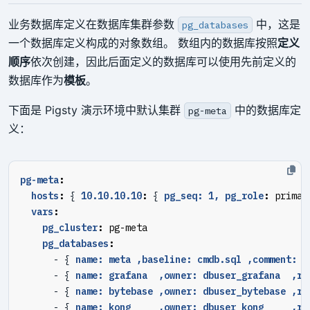
业务数据库定义在数据库集群参数
中，这是
pg_databases
一个数据库定义构成的对象数组。 数组内的数据库按照
定义
顺序
依次创建，因此后面定义的数据库可以使用先前定义的
数据库作为
模板
。
下面是 Pigsty 演示环境中默认集群
中的数据库定
pg-meta
义：
pg-meta
:
hosts
:
{
10.10.10.10
:
{
pg_seq: 1, pg_role
:
primar
vars
:
pg_cluster
:
pg-meta
pg_databases
:
- {
name: meta ,baseline: cmdb.sql ,comment: p
- {
name: grafana  ,owner: dbuser_grafana  ,re
- {
name: bytebase ,owner: dbuser_bytebase ,re
- {
name: kong     ,owner: dbuser_kong     ,re