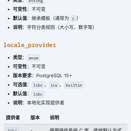
类型
：
string
可变性
：不可变
默认值
：继承模板（通常为
）
C
说明
：字符分类规则（大小写、数字等）
locale_provider
类型
：
enum
可变性
：不可变
版本要求
：PostgreSQL 15+
可选值
：
、
、
libc
icu
builtin
默认值
：
libc
说明
：本地化实现提供者
提供者
版本
说明
-
使用操作系统 C 库，传统默认方式
libc