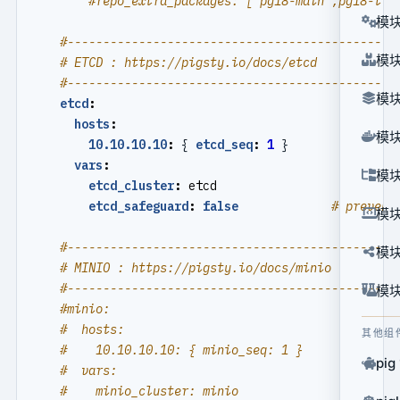
#repo_extra_packages: [ pg18-main ,pg18-tim
模块
#----------------------------------------------
模块
# ETCD : https://pigsty.io/docs/etcd
#----------------------------------------------
模块
etcd
:
hosts
:
模块
10.10.10.10
:
{
etcd_seq
:
1
}
vars
:
模块
etcd_cluster
:
etcd
etcd_safeguard
:
false
# prevent
模块
#----------------------------------------------
模块
# MINIO : https://pigsty.io/docs/minio
#----------------------------------------------
模块
#minio:
#  hosts:
其他组
#    10.10.10.10: { minio_seq: 1 }
pig
#  vars:
#    minio_cluster: minio