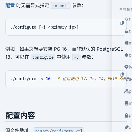
配置
时无需显式指定
参数：
-c meta
内核模
p
./configure 
[
-i <primary_ip>
]
p
m
例如，如果您想要安装 PG 16，而非默认的 PostgreSQL
p
18，可以在
中使用
参数：
configure
-v
i
./configure -v 
16
# 也可使用 17、15、14；PG19 Beta
a
p
m
配置内容
p
o
源文件地址：
pigsty/conf/meta.yml