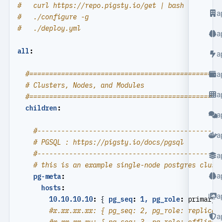
#   curl https://repo.pigsty.io/get | bash
a
#   ./configure -g
#   ./deploy.yml
a
all
:
a
#================================================
a
# Clusters, Nodes, and Modules
a
#================================================
children
:
a
#----------------------------------------------
a
# PGSQL : https://pigsty.io/docs/pgsql
#----------------------------------------------
a
# this is an example single-node postgres clust
a
pg-meta
:
hosts
:
a
10.10.10.10
:
{
pg_seq
:
1, pg_role
:
primary 
#x.xx.xx.xx: { pg_seq: 2, pg_role: replica 
a