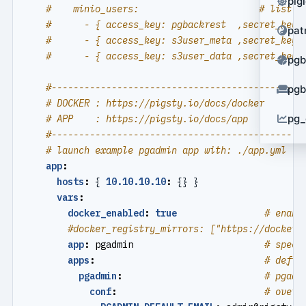
pig
#    minio_users:                      # list o
#      - { access_key: pgbackrest  ,secret_key:
pat
#      - { access_key: s3user_meta ,secret_key:
#      - { access_key: s3user_data ,secret_key:
pg
#----------------------------------------------
pg
# DOCKER : https://pigsty.io/docs/docker
pg_
# APP    : https://pigsty.io/docs/app
#----------------------------------------------
# launch example pgadmin app with: ./app.yml (h
app
:
hosts
:
{
10.10.10.10
:
{}
}
vars
:
docker_enabled
:
true
# enabl
#docker_registry_mirrors: ["https://docker.
app
:
pgadmin                       
# speci
apps
:
# defin
pgadmin
:
# pgadm
conf
:
# overr