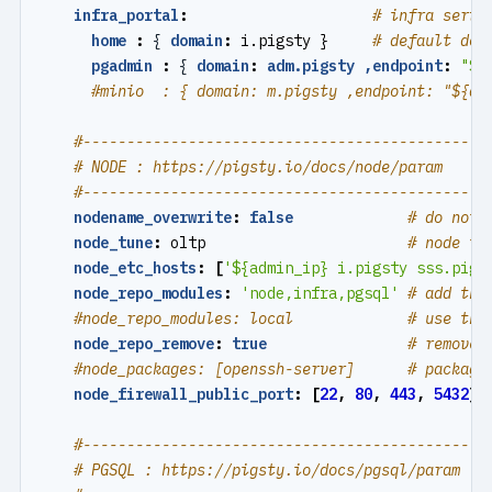
infra_portal
:
# infra servi
home 
:
{
domain
:
i.pigsty }    
# default dom
pgadmin 
:
{
domain
:
adm.pigsty ,endpoint
:
"${
#minio  : { domain: m.pigsty ,endpoint: "${ad
#----------------------------------------------
# NODE : https://pigsty.io/docs/node/param
#----------------------------------------------
nodename_overwrite
:
false
# do not 
node_tune
:
oltp                      
# node tu
node_etc_hosts
:
[
'${admin_ip} i.pigsty sss.pigs
node_repo_modules
:
'node,infra,pgsql'
# add the
#node_repo_modules: local             # use thi
node_repo_remove
:
true
# remove 
#node_packages: [openssh-server]      # package
node_firewall_public_port
:
[
22
,
80
,
443
,
5432
]
#----------------------------------------------
# PGSQL : https://pigsty.io/docs/pgsql/param