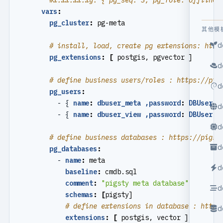
#x.xx.xx.xy: { pg_seq: 3, pg_role: offline 
vars
:
pg_cluster
:
pg-meta
其他模
d
# install, load, create pg extensions: http
pg_extensions
:
[
postgis, pgvector ]
d
# define business users/roles : https://pig
d
pg_users
:
- {
name
:
dbuser_meta ,password
:
DBUser.M
d
- {
name
:
dbuser_view ,password
:
DBUser.V
d
# define business databases : https://pigst
d
pg_databases
:
- 
name
:
meta
d
baseline
:
cmdb.sql
comment
:
"pigsty meta database"
d
schemas
:
[
pigsty]
# define extensions in database : https
d
extensions
:
[
postgis, vector ]