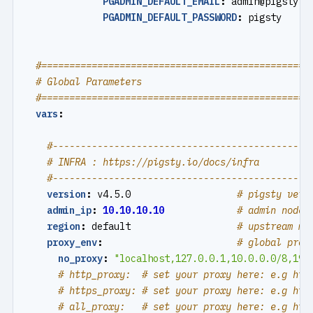
PGADMIN_DEFAULT_EMAIL
:
admin@pigsty.c
PGADMIN_DEFAULT_PASSWORD
:
pigsty
#================================================
# Global Parameters
#================================================
vars
:
#----------------------------------------------
# INFRA : https://pigsty.io/docs/infra
#----------------------------------------------
version
:
v4.5.0                  
# pigsty vers
admin_ip
:
10.10.10.10
# admin node 
region
:
default                  
# upstream mi
proxy_env
:
# global prox
no_proxy
:
"localhost,127.0.0.1,10.0.0.0/8,192
# http_proxy:  # set your proxy here: e.g htt
# https_proxy: # set your proxy here: e.g htt
# all_proxy:   # set your proxy here: e.g htt