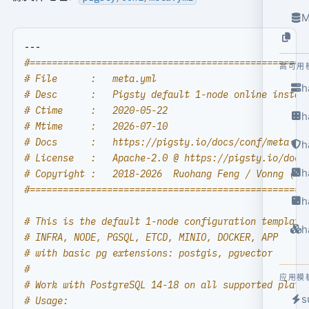
M
---
#==================================================
高可用
# File      :   meta.yml
h
# Desc      :   Pigsty default 1-node online instal
# Ctime     :   2020-05-22
h
# Mtime     :   2026-07-10
# Docs      :   https://pigsty.io/docs/conf/meta
h
# License   :   Apache-2.0 @ https://pigsty.io/docs
h
# Copyright :   2018-2026  Ruohang Feng / Vonng (rh
#==================================================
h
# This is the default 1-node configuration template
h
# INFRA, NODE, PGSQL, ETCD, MINIO, DOCKER, APP
# with basic pg extensions: postgis, pgvector
#
应用模
# Work with PostgreSQL 14-18 on all supported platf
s
# Usage: