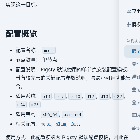
实现这一目标。
应
模
配置概览
单机模
配置名称：
meta
m
节点数量： 单节点
r
配置说明：Pigsty 默认使用的单节点安装配置模板，
s
带有较完善的关键配置参数说明，与最小可用功能集
合。
f
适用系统：
,
,
,
,
,
,
el8
el9
el10
d12
d13
u22
i
,
u24
u26
适用架构：
,
x86_64
aarch64
v
相关配置：
，
，
，
meta
slim
fat
d
使用方式：此配置模板为 Pigsty 默认配置模板，因此在