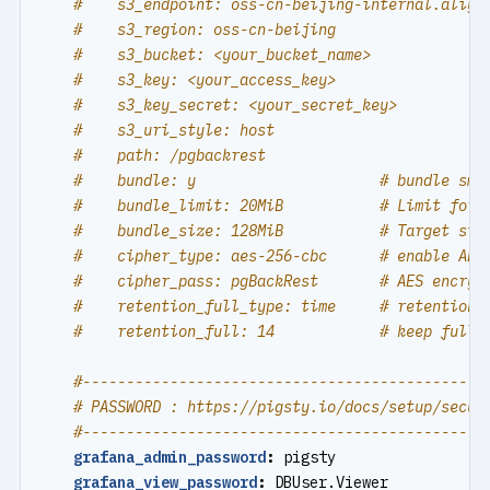
#    s3_endpoint: oss-cn-beijing-internal.aliyu
#    s3_region: oss-cn-beijing
#    s3_bucket: <your_bucket_name>
#    s3_key: <your_access_key>
#    s3_key_secret: <your_secret_key>
#    s3_uri_style: host
#    path: /pgbackrest
#    bundle: y                     # bundle sma
#    bundle_limit: 20MiB           # Limit for 
#    bundle_size: 128MiB           # Target siz
#    cipher_type: aes-256-cbc      # enable AES
#    cipher_pass: pgBackRest       # AES encryp
#    retention_full_type: time     # retention 
#    retention_full: 14            # keep full 
#----------------------------------------------
# PASSWORD : https://pigsty.io/docs/setup/secur
#----------------------------------------------
grafana_admin_password
:
pigsty
grafana_view_password
:
DBUser.Viewer