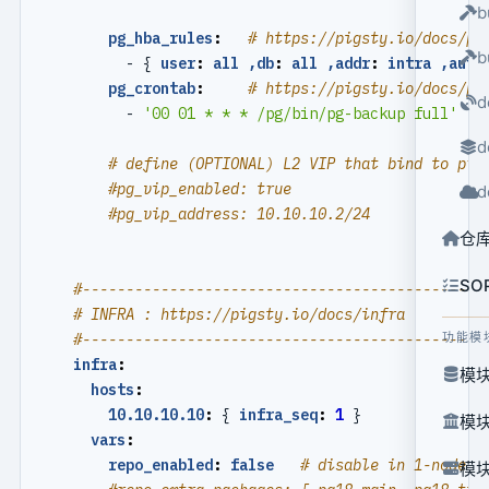
b
pg_hba_rules
:
# https://pigsty.io/docs/pg
b
- {
user
:
all ,db
:
all ,addr
:
intra ,auth
pg_crontab
:
# https://pigsty.io/docs/pg
d
- 
'00 01 * * * /pg/bin/pg-backup full'
d
# define (OPTIONAL) L2 VIP that bind to pri
#pg_vip_enabled: true
d
#pg_vip_address: 10.10.10.2/24
仓
SO
#----------------------------------------------
# INFRA : https://pigsty.io/docs/infra
#----------------------------------------------
功能模
infra
:
模块
hosts
:
10.10.10.10
:
{
infra_seq
:
1
}
模块
vars
:
repo_enabled
:
false
# disable in 1-node m
模块