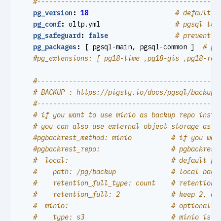
#----------------------------------------------
pg_version
:
18
# default p
pg_conf
:
oltp.yml                  
# pgsql tun
pg_safeguard
:
false
# prevent p
pg_packages
:
[
pgsql-main, pgsql-common ] 
# pg
#pg_extensions: [ pg18-time ,pg18-gis ,pg18-rag
#----------------------------------------------
# BACKUP : https://pigsty.io/docs/pgsql/backup
#----------------------------------------------
# if you want to use minio as backup repo inste
# you can also use external object storage as b
#pgbackrest_method: minio          # if you wan
#pgbackrest_repo:                  # pgbackrest
#  local:                          # default pg
#    path: /pg/backup              # local back
#    retention_full_type: count    # retention 
#    retention_full: 2             # keep 2, at
#  minio:                          # optional m
#    type: s3                      # minio is s