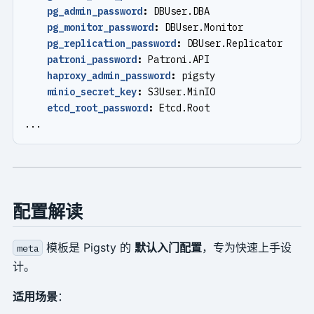
pg_admin_password
:
DBUser.DBA
pg_monitor_password
:
DBUser.Monitor
pg_replication_password
:
DBUser.Replicator
patroni_password
:
Patroni.API
haproxy_admin_password
:
pigsty
minio_secret_key
:
S3User.MinIO
etcd_root_password
:
Etcd.Root
...
配置解读
模板是 Pigsty 的
默认入门配置
，专为快速上手设
meta
计。
适用场景
：