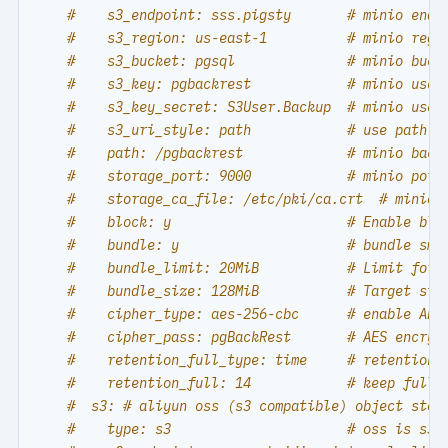
#    s3_endpoint: sss.pigsty       # minio endp
#    s3_region: us-east-1          # minio regi
#    s3_bucket: pgsql              # minio buck
#    s3_key: pgbackrest            # minio user
#    s3_key_secret: S3User.Backup  # minio user
#    s3_uri_style: path            # use path s
#    path: /pgbackrest             # minio back
#    storage_port: 9000            # minio port
#    storage_ca_file: /etc/pki/ca.crt  # minio 
#    block: y                      # Enable blo
#    bundle: y                     # bundle sma
#    bundle_limit: 20MiB           # Limit for 
#    bundle_size: 128MiB           # Target siz
#    cipher_type: aes-256-cbc      # enable AES
#    cipher_pass: pgBackRest       # AES encryp
#    retention_full_type: time     # retention 
#    retention_full: 14            # keep full 
#  s3: # aliyun oss (s3 compatible) object stor
#    type: s3                      # oss is s3-