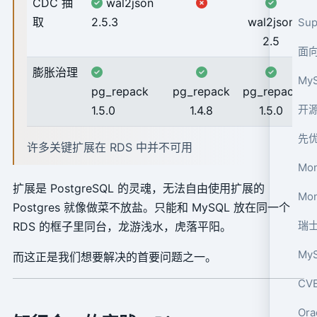
CDC 抽
wal2json
取
2.5.3
wal2json
Su
2.5
面
膨胀治理
My
pg_repack
pg_repack
pg_repack
开源
1.5.0
1.4.8
1.5.0
先优
许多关键扩展在 RDS 中并不可用
Mo
扩展是 PostgreSQL 的灵魂，无法自由使用扩展的
Mo
Postgres 就像做菜不放盐。只能和 MySQL 放在同一个
瑞
RDS 的框子里同台，龙游浅水，虎落平阳。
My
而这正是我们想要解决的首要问题之一。
CV
Or