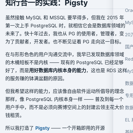
知行合一的实践：Pigsty
Or
虽然接触 MySQL 和 MSSQL 要早得多，但我在 2015 年
My
第一次上手 PostgreSQL 时，就相信它会是数据库领域的
未来了。快十年过去，我也从 PG 的使用者，管理者，变
20
为了贡献者，开发者。也不断见证着 PG 走向这一目标。
国
在与形形色色的用户沟通交流中，我早已发现数据库领域
Re
的木桶短板不是内核 —— 现有的 PostgreSQL 已经足够
好了，而是
用好数据库内核本身的能力
，这也是 RDS 这样
My
的服务赚的钵满盆翻的原因。
数据
但我希望这样的能力，应该像自由软件运动所倡导的理念
专
那样，像 PostgreSQL 内核本身一样 —— 普及到每一个
用户手中，而不是必须向赛博空间上的封建云领主花大价
数
钱租赁。
EL
所以我打造了
Pigsty
—— 一个开箱即用的开源
基