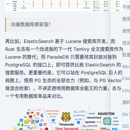
不
使用
向量数据库哪家强？
使用
再比如，ElasticSearch 基于 Lucene 搜索库开发，而
找
Rust 生态有一个改进版的下一代 Tantivy 全文搜索库作为
批量
Lucene 的替代；而 ParadeDB 只需要将其封装对接到
PostgreSQL 的接口上，即可提供比肩 ElasticSearch 的
Wi
搜索服务。更重要的是，它可以站在 PostgreSQL 巨人的
Fi
肩膀上，借用 PG 生态的全部合力（例如，与 PG Vector
做混合检索），不讲武德地用数据库全能王的力量，去与
Li
一个专用数据库单品来对比。
源码
Go
GO