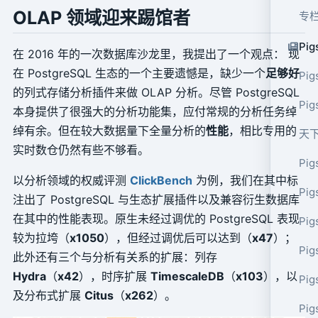
OLAP 领域迎来踢馆者
专
Pig
在 2016 年的一次数据库沙龙里，我提出了一个观点： 现
在 PostgreSQL 生态的一个主要遗憾是，缺少一个
足够好
Pig
的列式存储分析插件来做 OLAP 分析。尽管 PostgreSQL
Pi
本身提供了很强大的分析功能集，应付常规的分析任务绰
绰有余。但在较大数据量下全量分析的
性能
，相比专用的
天
实时数仓仍然有些不够看。
Pig
以分析领域的权威评测
ClickBench
为例，我们在其中标
Pig
注出了 PostgreSQL 与生态扩展插件以及兼容衍生数据库
在其中的性能表现。原生未经过调优的 PostgreSQL 表现
Pig
较为拉垮（
x1050
），但经过调优后可以达到（
x47
）；
Pig
此外还有三个与分析有关系的扩展：列存
Hydra
（
x42
），时序扩展
TimescaleDB
（
x103
），以
Pig
及分布式扩展
Citus
（
x262
）。
Pig