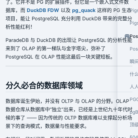
了。它并不是 PG 的扩展插件，但它是一个嵌入式文件数
据库，而
DuckDB FDW
以及
pg_quack
这样的 PG 生态
Pig
项目，能让 PostgreSQL 充分利用 DuckDB 带来的完整分
Pig
析性能红利！
Pos
ParadeDB 与 DuckDB 的出现让 PostgreSQL 的分析性能
来到了 OLAP 的第一梯队与金字塔尖，弥补了
Po
PostgreSQL 在 OLAP 性能这最后一块关键短板。
瞬间
什么
分久必合的数据库领域
人人
PG
数据库诞生伊始，并没有 OLTP 与 OLAP 的分野。OLAP
数据仓库从数据库中“独立”出来，已经是上世纪九十年代时
pg
候的事了 —— 因为传统的 OLTP 数据库难以支撑起分析场
顶级
景下的查询模式，数据量与性能要求。