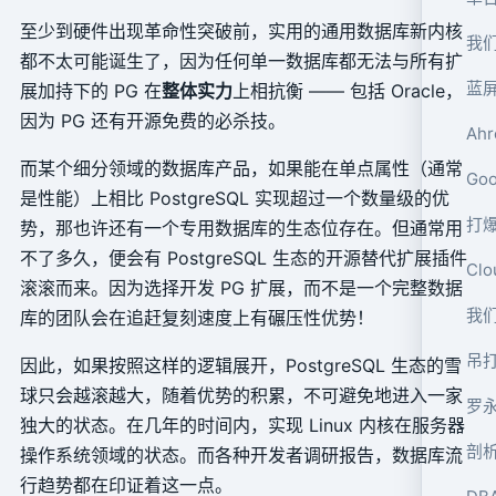
至少到硬件出现革命性突破前，实用的通用数据库新内核
我
都不太可能诞生了，因为任何单一数据库都无法与所有扩
蓝
展加持下的 PG 在
整体实力
上相抗衡 —— 包括 Oracle，
因为 PG 还有开源免费的必杀技。
Ah
而某个细分领域的数据库产品，如果能在单点属性（通常
Go
是性能）上相比 PostgreSQL 实现超过一个数量级的优
打爆
势，那也许还有一个专用数据库的生态位存在。但通常用
不了多久，便会有 PostgreSQL 生态的开源替代扩展插件
Cl
滚滚而来。因为选择开发 PG 扩展，而不是一个完整数据
我
库的团队会在追赶复刻速度上有碾压性优势！
吊打
因此，如果按照这样的逻辑展开，PostgreSQL 生态的雪
球只会越滚越大，随着优势的积累，不可避免地进入一家
罗
独大的状态。在几年的时间内，实现 Linux 内核在服务器
剖
操作系统领域的状态。而各种开发者调研报告，数据库流
行趋势都在印证着这一点。