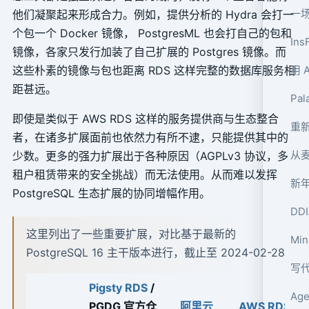
一
他们凝聚起来形成合力。例如，提供分析的 Hydra 会打一
个包一个 Docker 镜像， PostgresML 也会打自己的包和
Ins
镜像，各家只发行加装了自己扩展的 Postgres 镜像。而
这些朴素的镜像与包也距离 RDS 这样完整的数据库服务相
距甚远。
Pa
即使是类似于 AWS RDS 这样的服务提供商与生态整合
重
者，在诸多扩展面前也依然力有所不逮，只能提供其中的
少数。更多的强力扩展出于各种原因（AGPLv3 协议，多
租户租赁带来的安全挑战）而无法使用。从而难以发挥
新年
PostgreSQL 生态扩展的协同增幅作用。
DD
这里列出了一些重要扩展，对比基于最新的
Mi
PostgreSQL 16 主干版本进行，截止至 2024-02-28
写
Pigsty RDS
/
Ag
PGDG 官方仓
阿里云
AWS RDS