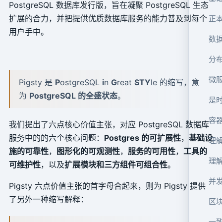
PostgreSQL 数据库发行版，旨在凝聚 PostgreSQL 生态
扩展的合力，并把提供优质数据库服务的能力普及到每个
正
用户手中。
数
分
微
Pigsty 是
P
ostgreSQL
i
n
G
reat
STY
le 的缩写，意
为
PostgreSQL 的全盛状态
。
是时
容
我们提出了六点核心价值主张，对应 PostgreSQL 数据库
服务中的的六个核心问题：
Postgres 的可扩展性
，
基础设
理
施的可靠性
，
图形化的可观测性
，
服务的可用性
，
工具的
理
可维护性
，以及
扩展模块和三方组件可组合性
。
并
Pigsty 六点价值主张的首字母合起来，则为 Pigsty 提供
了另外一种缩写解释：
区
一