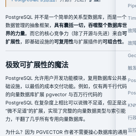
Pi
PostgreSQL 并不是一个简单的关系型数据库，而是一个
Ti
数据管理的抽象框架，
具有囊括一切，吞噬整个数据库世
故障
界的力量
。而它的核心竞争力（除了开源与先进）来自
可
扩展性
，即基础设施的
可复用性
与扩展插件的
可组合性
。
故
Ge
极致可扩展性的魔法
触
PostgreSQL 允许用户开发功能模块，复用数据库公共基
Po
础设施，以最低的成本交付功能。例如，仅有两千行代码
Po
的向量数据库扩展 pgvector 与百万行代码的
PostgreSQL 在复杂度上相比可以说微不足道，但正是这
KN
“微不足道”的扩展，实现了完整的向量数据类型与索引能
行政
力，干翻了几乎所有专用向量数据库。
监控
为什么？因为 PGVECTOR 作者不需要操心数据库的通用