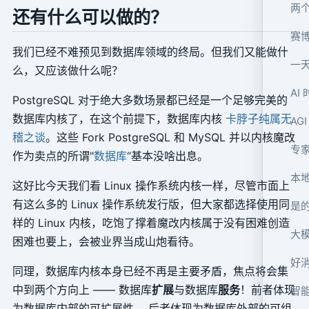
还有什么可以做的？
赛
我们已经不难预见到数据库领域的终局。但我们又能做什
一天
么，又应该做什么呢？
AI
PostgreSQL 对于绝大多数场景都已经是一个足够完美的
数据库内核了，在这个前提下，数据库内核
卡脖子纯属无
AG
稽之谈
。这些 Fork PostgreSQL 和 MySQL 并以内核魔改
专
作为卖点的所谓"
数据库
“基本没啥出息。
本地
这好比今天我们看 Linux 操作系统内核一样，尽管市面上
有这么多的 Linux 操作系统发行版，但大家都选择使用同
是的
样的 Linux 内核，吃饱了撑着魔改内核属于没有困难创造
困难也要上，会被业界当成山炮看待。
好消
同理，数据库内核本身已经不再是主要矛盾，焦点将会集
中到两个方向上 —— 数据库
扩展
与数据库
服务
！前者体现
智
为数据库内部的可扩展性， 后者体现为数据库外部的可组