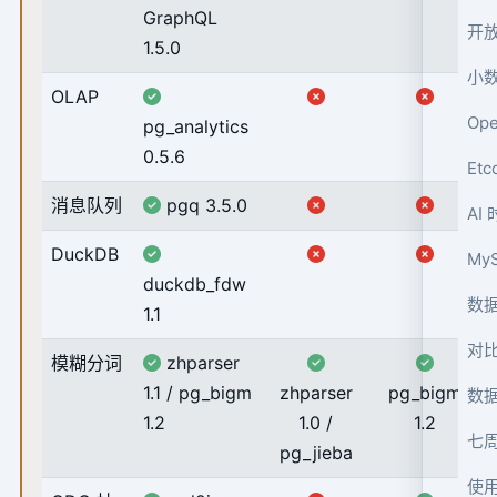
GraphQL
开放
1.5.0
小
OLAP
Op
pg_analytics
0.5.6
Et
消息队列
pgq 3.5.0
AI
DuckDB
MyS
duckdb_fdw
数据
1.1
对比
模糊分词
zhparser
1.1 / pg_bigm
zhparser
pg_bigm
数
1.2
1.0 /
1.2
七周
pg_jieba
使用