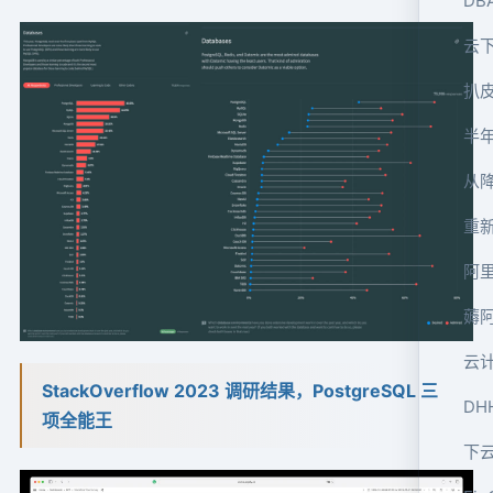
DB
云
扒
半年
从
重
阿
薅
云
StackOverflow 2023 调研结果，PostgreSQL 三
D
项全能王
下