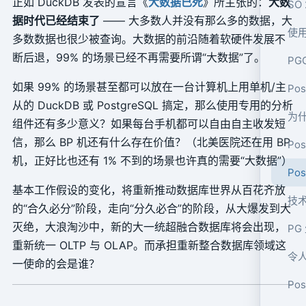
正如 DuckDB 发表的宣言《
大数据已死
》所主张的：
大数
SO
据时代已经结束了
—— 大多数人并没有那么多的数据，大
使用
多数数据也很少被查询。大数据的前沿随着软硬件发展不
断后退，99% 的场景已经不再需要所谓“大数据”了。
PG
如果 99% 的场景甚至都可以放在一台计算机上用单机/主
Pos
从的 DuckDB 或 PostgreSQL 搞定，那么使用专用的分析
为什
组件还有多少意义？如果每台手机都可以自由自主收发短
信，那么 BP 机还有什么存在价值？（北美医院还在用 BP
Po
机，正好比也还有 1% 不到的场景也许真的需要“大数据”）
Po
基本工作假设的变化，将重新推动数据库世界从百花齐放
技术
的“合久必分”阶段，走向“分久必合”的阶段，从大爆发到大
灭绝，大浪淘沙中，新的大一统超融合数据库将会出现，
PG
重新统一 OLTP 与 OLAP。而承担重新整合数据库领域这
令人
一使命的会是谁？