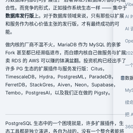
Vi
合性。而竞争的形式，正如操作系统生态一样 —— 集中于
数据库发行版
上。对于数据库领域来说，只有那些以扩展
A
和服务作为核心价值主张的发行版，才有最终成功的可
AI
能。
Op
做内核的厂商不温不火，MariaDB 作为 MySQL 的亲爹
Fork 甚至都已经濒临退市，而白嫖内核自己做服务与扩展
20
卖 RDS 的 AWS 可以赚的钵满盆翻。投资机构已经出手了
一个
许多 PG 生态的扩展插件与服务发行版：Citus，
TimescaleDB，Hydra，PostgresML，ParadeDB，
数
FerretDB，StackGres，Aiven，Neon，Supabase，
My
Tembo，PostgresAI，以及我们正在做的 Pigsty。
续命
把 
PostgreSQL 生态中的一个困境就是，许多扩展插件，生
态工具都是独立演进，各自为战的，没有一个整合者能将