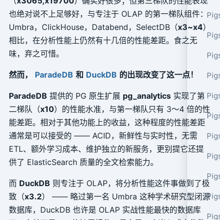
（
x3065,x19700
）确实好很多；但第三梯队的性能表现
也绝对说不上足够好，与专注于 OLAP 的第一梯队组件：
Pig
Umbra，ClickHouse，Databend，SelectDB（
x3~x4
）
Pig
相比，在分析性能上仍然有十几倍的性能差距。食之无
味，弃之可惜。
Pig
然而，
ParadeDB
和
DuckDB
的出现改变了这一点！
Pig
ParadeDB
提供的 PG 原生扩展
pg_analytics
实现了第
Pig
二梯队（
x10
）的性能水准，与第一梯队只有 3～4 倍的性
Pig
能差距。相对于其他功能上的收益，这种程度的性能差距
通常是可以接受的 —— ACID，新鲜性与实时性，无需
Pig
ETL、额外学习成本、维护独立的新服务，更别提它还提
Pig
供了 ElasticSearch 质量的全文检索能力。
Pig
而
DuckDB
则专注于 OLAP，将分析性能这件事做到了极
致（
x3.2
） —— 略过第一名 Umbra 这种学术研究型闭源
Pig
数据库，DuckDB 也许是 OLAP 实战性能最快的数据库
Pig