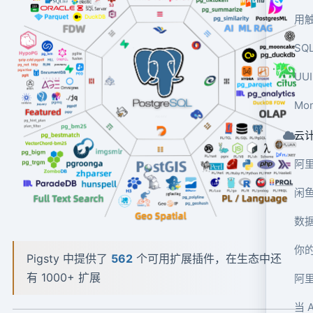
用
SQ
UU
Mo
云
闲
数
你的
Pigsty 中提供了
562
个可用扩展插件，在生态中还
有 1000+ 扩展
阿里
当 