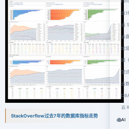
Fi
云
云 
云
垃
驳
范
云
DB
云 
StackOverflow过去7年的数据库指标走势
AI