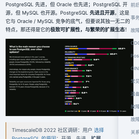
PostgreSQL 先进，但 Oracle 也先进；PostgreSQL 开
前
源，但 MySQL 也开源。PostgreSQL
先进且开源
，这是
事
它与 Oracle / MySQL 竞争的底气，但要说其独一无二的
特点，那还得是它的
极致可扩展性，与繁荣的扩展生态
！
故
CD
Po
GI
常
温备
故
故
TimescaleDB 2022 社区调研：用户
选择
关
PostgreSQL 的原因
：开源，先进，
扩展
。