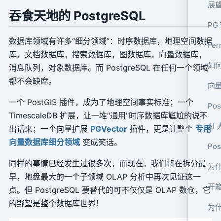
展望
吞食天地的 PostgreSQL
PG
数据库领域有许多“细分领域”：时序数据库，地理空间数据
Fe
库，文档数据库，搜索数据库，图数据库，向量数据库，
如何
消息队列，对象数据库。而 PostgreSQL 在任何一个领域
都不会缺席。
向量
一个 PostGIS 插件，成为了地理空间事实标准；一个
Po
TimescaleDB 扩展，让一堆"通用"时序数据库尴尬的说不
AI
出话来；一个向量扩展
PGVector
插件，更是让整个
专用
向量数据库细分领域
变成笑话。
Po
同样的事情已经发生过很多次，而现在，我们将在拆分最
为什
早，地盘最大的一个子领域 OLAP 分析中再次见证这一
开箱
点。但 PostgreSQL 要替代的可不仅仅是 OLAP 数仓，它
的野望是整个数据库世界！
为什