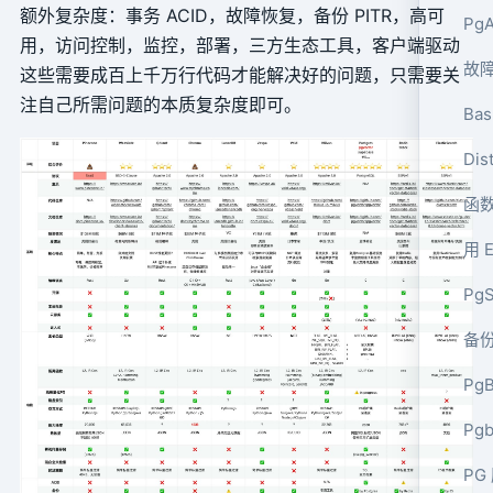
额外复杂度：事务 ACID，故障恢复，备份 PITR，高可
Pg
用，访问控制，监控，部署，三方生态工具，客户端驱动
故
这些需要成百上千万行代码才能解决好的问题，只需要关
注自己所需问题的本质复杂度即可。
Ba
Di
函
用 
Pg
备
Pg
Pg
PG