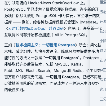
在引领潮流的 HackerNews StackOverflow 上，
PostgreSQL 早已成为了最受欢迎的数据库。许多新的开
务必
源项目都默认使用 PostgreSQL 作为首要，甚至唯一的数
开
据库 —— 例如，给各种数据库做模式管理的 Bytebase。
《
云时代数据库DevOps：硅谷调研
》也提出，许多新一代
认
互联网公司都开始积极拥抱并 All in PostgreSQL。
小脑
正如《
技术极简主义：一切皆用 Postgres
》所言：简化技
退订
术栈、减少组件、加快开发速度、降低风险并提供更多功
能特性的方法之一就是
“一切皆用 Postgres”
。Postgres
让 
能够取代许多后端技术，包括 MySQL，Kafka、
A
RabbitMQ、ElasticSearch，Mongo 和 Redis，至少到数
百万用户时都毫无问题。
一切皆用 Postgres
，已经不再是
给 
少数精英团队的前沿探索，而是成为了一种进入主流视野
这
的最佳实践。
三分