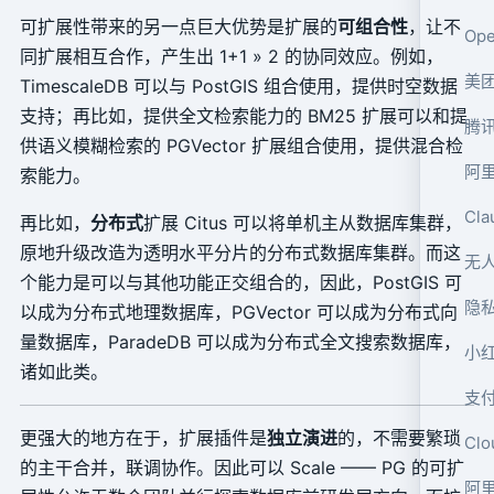
可扩展性带来的另一点巨大优势是扩展的
可组合性
，让不
Op
同扩展相互合作，产生出 1+1 » 2 的协同效应。例如，
TimescaleDB 可以与 PostGIS 组合使用，提供时空数据
支持；再比如，提供全文检索能力的 BM25 扩展可以和提
腾讯
供语义模糊检索的 PGVector 扩展组合使用，提供混合检
阿
索能力。
Cl
再比如，
分布式
扩展 Citus 可以将单机主从数据库集群，
原地升级改造为透明水平分片的分布式数据库集群。而这
个能力是可以与其他功能正交组合的，因此，PostGIS 可
隐私
以成为分布式地理数据库，PGVector 可以成为分布式向
量数据库，ParadeDB 可以成为分布式全文搜索数据库，
小
诸如此类。
支
更强大的地方在于，扩展插件是
独立演进
的，不需要繁琐
Cl
的主干合并，联调协作。因此可以 Scale —— PG 的可扩
阿里