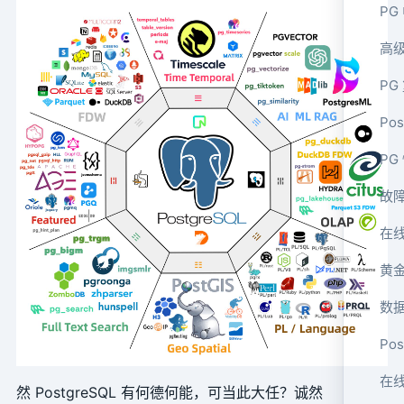
PG
高
PG
Po
PG
故障
在
黄
数
Pos
在线
然 PostgreSQL 有何德何能，可当此大任？诚然