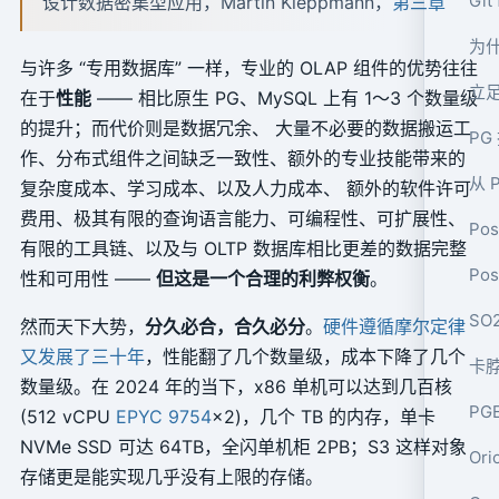
Gi
设计数据密集型应用，Martin Kleppmann，
第三章
为什
与许多 “专用数据库” 一样，专业的 OLAP 组件的优势往往
立足
在于
性能
—— 相比原生 PG、MySQL 上有 1～3 个数量级
的提升；而代价则是数据冗余、 大量不必要的数据搬运工
PG
作、分布式组件之间缺乏一致性、额外的专业技能带来的
从 
复杂度成本、学习成本、以及人力成本、 额外的软件许可
费用、极其有限的查询语言能力、可编程性、可扩展性、
Po
有限的工具链、以及与 OLTP 数据库相比更差的数据完整
性和可用性 ——
但这是一个合理的利弊权衡
。
然而天下大势，
分久必合，合久必分
。
硬件遵循摩尔定律
又发展了三十年
，性能翻了几个数量级，成本下降了几个
卡脖
数量级。在 2024 年的当下，x86 单机可以达到几百核
PG
(512 vCPU
EPYC 9754
x2)，几个 TB 的内存，单卡
NVMe SSD 可达 64TB，全闪单机柜 2PB；S3 这样对象
Or
存储更是能实现几乎没有上限的存储。