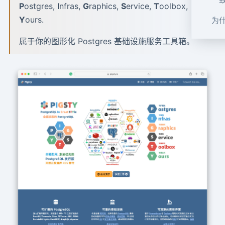
P
ostgres,
I
nfras,
G
raphics,
S
ervice,
T
oolbox,
Y
ours.
为
属于你的图形化 Postgres 基础设施服务工具箱。