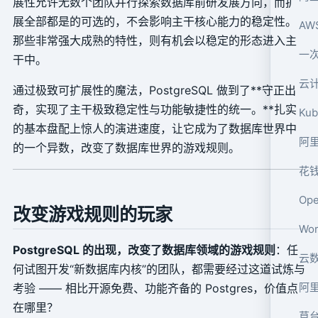
展性允许无数个团队并行探索数据库前研发展方向，而扩
展全部都是的可选的，不会影响主干核心能力的稳定性。
AW
那些非常强大成熟的特性，则有机会以稳定的形态进入主
一次
干中。
云
通过极致可扩展性的魔法，PostgreSQL 做到了**守正出
奇，实现了主干极致稳定性与功能敏捷性的统一。**扎实
Ku
的基本盘配上惊人的演进速度，让它成为了数据库世界中
阿里
的一个异数，改变了数据库世界的游戏规则。
花
Op
改变游戏规则的玩家
Wo
PostgreSQL 的出现，改变了数据库领域的游戏规则
：任
云
何试图开发“新数据库内核”的团队，都需要经过这道试炼与
阿
考验 —— 相比开源免费、功能齐备的 Postgres，价值点
在哪里？
草台