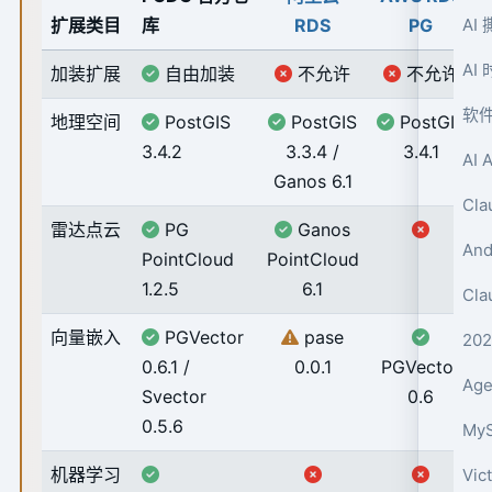
扩展类目
库
RDS
PG
AI
AI
加装扩展
自由加装
不允许
不允许
软
地理空间
PostGIS
PostGIS
PostGIS
3.4.2
3.3.4 /
3.4.1
AI
Ganos 6.1
Cl
雷达点云
PG
Ganos
An
PointCloud
PointCloud
1.2.5
6.1
Cl
向量嵌入
PGVector
pase
20
0.6.1 /
0.0.1
PGVector
Ag
Svector
0.6
0.5.6
My
机器学习
Vi