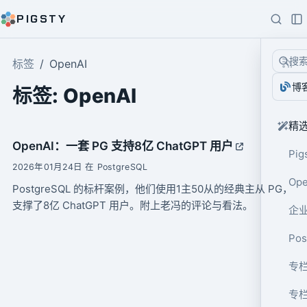
PIGSTY
搜
标签
OpenAI
博
标签: OpenAI
精
OpenAI：一套 PG 支持8亿 ChatGPT 用户
Pig
2026年01月24日 在 PostgreSQL
Op
PostgreSQL 的标杆案例，他们使用1主50从的经典主从 PG，
支撑了8亿 ChatGPT 用户。附上老冯的评论与看法。
企业
Po
专栏
专