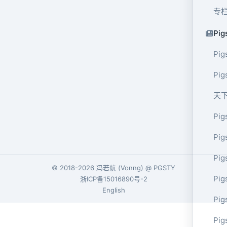
专
Pig
Pig
Pi
天
Pig
Pig
Pig
© 2018-2026
冯若航
(
Vonng
) @
PGSTY
Pig
浙ICP备15016890号-2
English
Pig
Pig