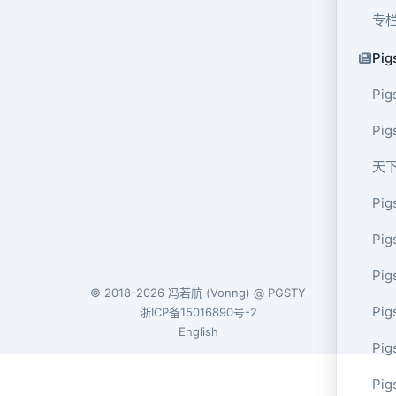
专
Pig
Pig
Pi
天
Pig
Pig
Pig
© 2018-2026
冯若航
(
Vonng
) @
PGSTY
Pig
浙ICP备15016890号-2
English
Pig
Pig