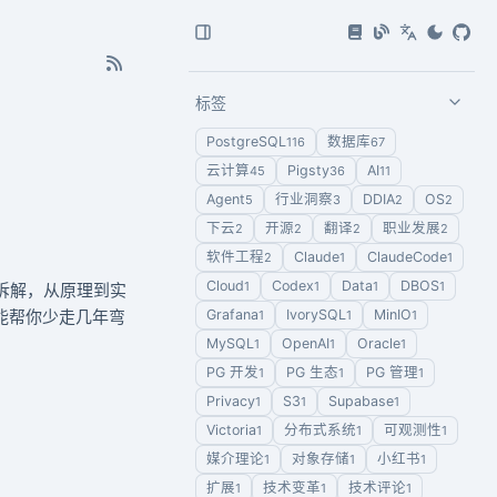
标签
PostgreSQL
数据库
116
67
云计算
Pigsty
AI
45
36
11
Agent
行业洞察
DDIA
OS
5
3
2
2
下云
开源
翻译
职业发展
2
2
2
2
软件工程
Claude
ClaudeCode
2
1
1
Cloud
Codex
Data
DBOS
1
1
1
1
PO 拆解，从原理到实
望能帮你少走几年弯
Grafana
IvorySQL
MinIO
1
1
1
MySQL
OpenAI
Oracle
1
1
1
PG 开发
PG 生态
PG 管理
1
1
1
Privacy
S3
Supabase
1
1
1
Victoria
分布式系统
可观测性
1
1
1
媒介理论
对象存储
小红书
1
1
1
扩展
技术变革
技术评论
1
1
1