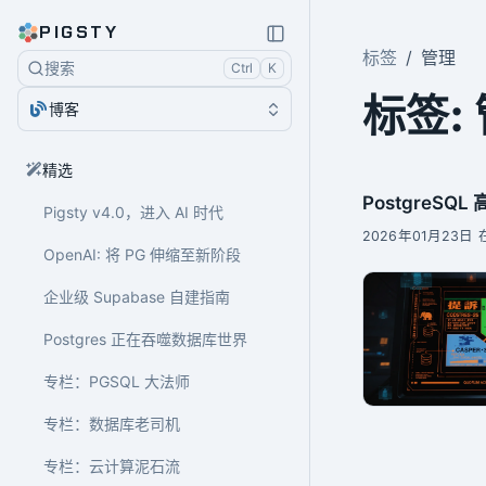
PIGSTY
标签
管理
搜索
Ctrl
K
标签:
博客
精选
PostgreS
Pigsty v4.0，进入 AI 时代
2026年01月23日 在
OpenAI: 将 PG 伸缩至新阶段
企业级 Supabase 自建指南
Postgres 正在吞噬数据库世界
专栏：PGSQL 大法师
专栏：数据库老司机
专栏：云计算泥石流