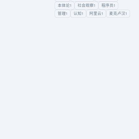
本体论
社会观察
程序员
1
1
1
管理
认知
阿里云
麦克卢汉
1
1
1
1