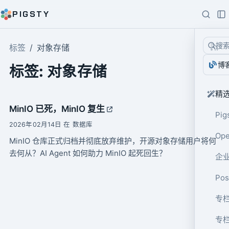
PIGSTY
搜
标签
对象存储
博
标签: 对象存储
精
MinIO 已死，MinIO 复生
Pig
2026年02月14日 在 数据库
Op
MinIO 仓库正式归档并彻底放弃维护，开源对象存储用户将何
去何从？AI Agent 如何助力 MinIO 起死回生？
企业
Po
专栏
专