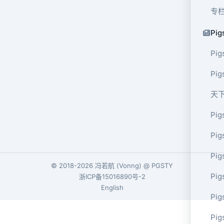
专
Pig
Pig
Pi
天
Pig
Pig
Pig
© 2018-2026
冯若航
(
Vonng
) @
PGSTY
Pig
浙ICP备15016890号-2
English
Pig
Pig