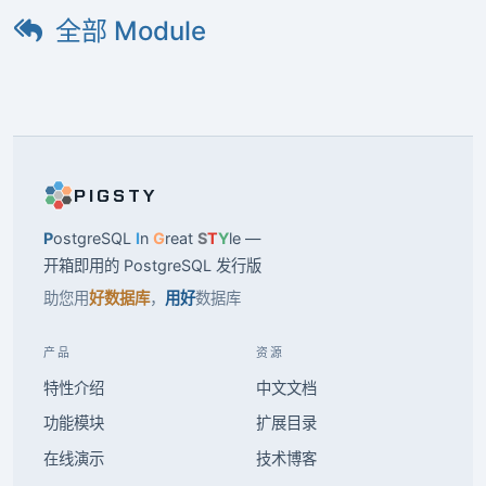
全部 Module
PIGSTY
P
ostgreSQL
I
n
G
reat
S
T
Y
le —
开箱即用的 PostgreSQL 发行版
助您用
好数据库
，
用好
数据库
产品
资源
特性介绍
中文文档
功能模块
扩展目录
在线演示
技术博客