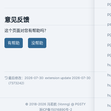
p
p
意见反馈
p
这个页面对您有帮助吗？
pg
有帮助
没帮助
p
p
h
h
最后修改：2026-07-30:
extension update 2026-07-30
(7373242)
h
hu
© 2018-2026
冯若航
(
Vonng
) @
PGSTY
h
浙ICP备15016890号-2