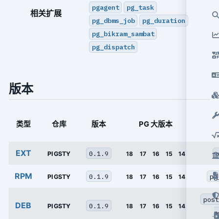
pgagent
pg_task
相关扩展
pg_dbms_job
pg_duration
pg_bikram_sambat
pg_dispatch
版本
类型
仓库
版本
PG 大版本
EXT
0.1.9
PIGSTY
18
17
16
15
14
RPM
0.1.9
pg
PIGSTY
18
17
16
15
14
post
DEB
0.1.9
PIGSTY
18
17
16
15
14
p