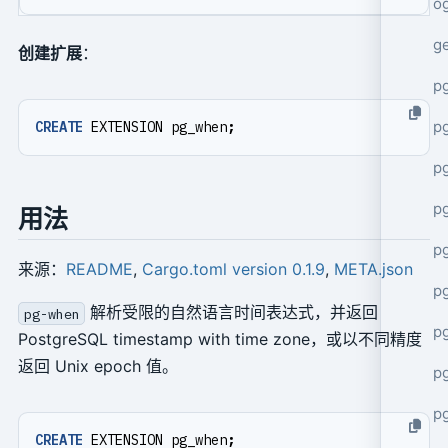
o
g
创建扩展
：
p
pg
CREATE
EXTENSION
pg_when
;
p
p
用法
p
来源：
README
,
Cargo.toml version 0.1.9
,
META.json
p
解析受限的自然语言时间表达式，并返回
pg-when
p
PostgreSQL timestamp with time zone，或以不同精度
返回 Unix epoch 值。
p
p
CREATE
EXTENSION
pg_when
;