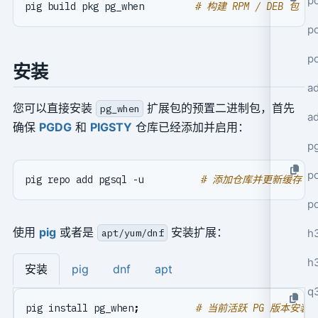
po
pig build pkg pg_when         
# 构建 RPM / DEB 包
po
p
安装
a
您可以直接安装
扩展包的预置二进制包，首先
pg_when
a
确保
PGDG
和
PIGSTY
仓库已经添加并启用：
p
po
pig repo add pgsql -u          
# 添加仓库并更新缓存
p
使用
pig
或者是
安装扩展：
h
apt/yum/dnf
h
安装
pig
dnf
apt
q
pig install pg_when
;
# 当前活跃 PG 版本安装