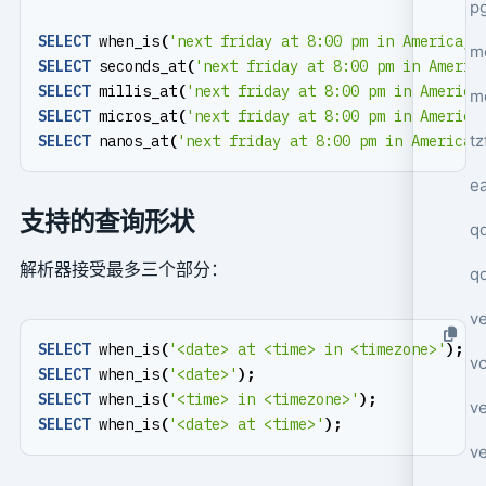
p
SELECT
when_is
(
'next friday at 8:00 pm in America/N
mo
SELECT
seconds_at
(
'next friday at 8:00 pm in Americ
SELECT
millis_at
(
'next friday at 8:00 pm in America
m
SELECT
micros_at
(
'next friday at 8:00 pm in America
tz
SELECT
nanos_at
(
'next friday at 8:00 pm in America/
e
支持的查询形状
q
解析器接受最多三个部分：
q
ve
SELECT
when_is
(
'<date> at <time> in <timezone>'
);
v
SELECT
when_is
(
'<date>'
);
SELECT
when_is
(
'<time> in <timezone>'
);
ve
SELECT
when_is
(
'<date> at <time>'
);
ve