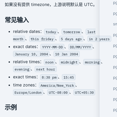
pg
如果没有提供 timezone，上游说明默认是 UTC。
pg
常见输入
s
relative dates：
、
、
today
tomorrow
last
p
、
、
、
month
this friday
5 days ago
in 2 years
p
exact dates：
、
、
YYYY-MM-DD
DD/MM/YYYY
、
January 10, 2004
10 Jan 2004
p
relative times：
、
、
、
noon
midnight
morning
p
、
evening
next hour
exact times：
、
8:30 pm
15:45
p
time zones：
、
America/New_York
p
、
、
Europe/London
UTC-08:00
UTC+05:30
p
示例
p