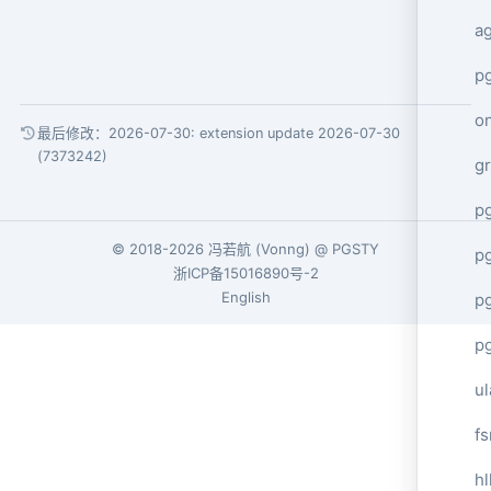
a
pg
o
最后修改：2026-07-30:
extension update 2026-07-30
(7373242)
g
p
© 2018-2026
冯若航
(
Vonng
) @
PGSTY
p
浙ICP备15016890号-2
English
p
p
ul
f
hl