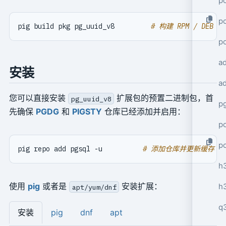
po
po
pig build pkg pg_uuid_v8         
# 构建 RPM / DEB 包
p
a
安装
a
您可以直接安装
扩展包的预置二进制包，首
pg_uuid_v8
p
先确保
PGDG
和
PIGSTY
仓库已经添加并启用：
po
p
pig repo add pgsql -u          
# 添加仓库并更新缓存
h
使用
pig
或者是
安装扩展：
h
apt/yum/dnf
q
安装
pig
dnf
apt