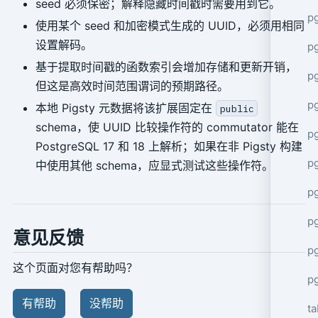
seed 必须保密；解释隐藏时间戳时需要用到它。
p
使用某个 seed 和加密模式生成的 UUID，必须用相同
设置解码。
p
基于提取时间戳的函数索引会增加存储和更新开销，
p
但这是高效时间范围谓词的预期路径。
p
本地 Pigsty 元数据将该扩展固定在
public
schema，使 UUID 比较操作符的 commutator 能在
p
PostgreSQL 17 和 18 上解析；如果在非 Pigsty 构建
p
中使用其他 schema，应显式测试这些操作符。
p
p
意见反馈
pg
这个页面对您有帮助吗？
p
有帮助
没帮助
ta