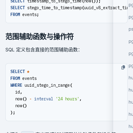
SELECT
timestamp_to_stego_time
(
now
());
p
SELECT
stego_time_to_timestamp
(
uuid_v8_extract_time
FROM
events
;
p
p
范围辅助函数与操作符
pg
SQL 定义包含直接的范围辅助函数：
p
p
SELECT
*
h
FROM
events
WHERE
uuid_stego_in_range
(
h
id
,
now
()
-
interval
'24 hours'
,
h
now
()
);
hu
h