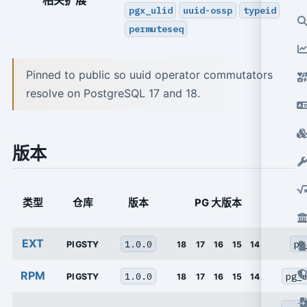
相关扩展
pgx_ulid
uuid-ossp
typeid
permuteseq
Pinned to public so uuid operator commutators
resolve on PostgreSQL 17 and 18.
版本
类型
仓库
版本
PG 大版本
EXT
1.0.0
pg
PIGSTY
18
17
16
15
14
RPM
1.0.0
pg_
PIGSTY
18
17
16
15
14