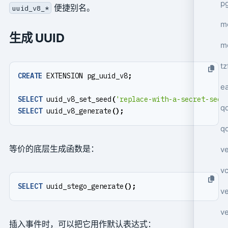
p
便捷别名。
uuid_v8_*
mo
生成 UUID
m
tz
CREATE
EXTENSION
pg_uuid_v8
;
e
SELECT
uuid_v8_set_seed
(
'replace-with-a-secret-seed
q
SELECT
uuid_v8_generate
();
q
等价的底层生成函数是：
ve
v
SELECT
uuid_stego_generate
();
ve
ve
插入事件时，可以把它用作默认表达式：