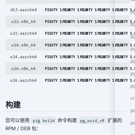
d13.aarch64
PIGSTY 1.0.0
PIGSTY 1.0.0
PIGSTY 1.0.0
PIGSTY 1.0.0
PIGSTY 1.
p
u22.x86_64
PIGSTY 1.0.0
PIGSTY 1.0.0
PIGSTY 1.0.0
PIGSTY 1.0.0
PIGSTY 1.
p
u22.aarch64
PIGSTY 1.0.0
PIGSTY 1.0.0
PIGSTY 1.0.0
PIGSTY 1.0.0
PIGSTY 1.
pg
u24.x86_64
PIGSTY 1.0.0
PIGSTY 1.0.0
PIGSTY 1.0.0
PIGSTY 1.0.0
PIGSTY 1.
p
u24.aarch64
PIGSTY 1.0.0
PIGSTY 1.0.0
PIGSTY 1.0.0
PIGSTY 1.0.0
PIGSTY 1.
p
u26.x86_64
PIGSTY 1.0.0
PIGSTY 1.0.0
PIGSTY 1.0.0
PIGSTY 1.0.0
PIGSTY 1.
p
u26.aarch64
PIGSTY 1.0.0
PIGSTY 1.0.0
PIGSTY 1.0.0
PIGSTY 1.0.0
PIGSTY 1.
pg
cr
构建
po
您可以使用
命令构建
扩展的
pig build
pg_uuid_v8
p
RPM / DEB 包：