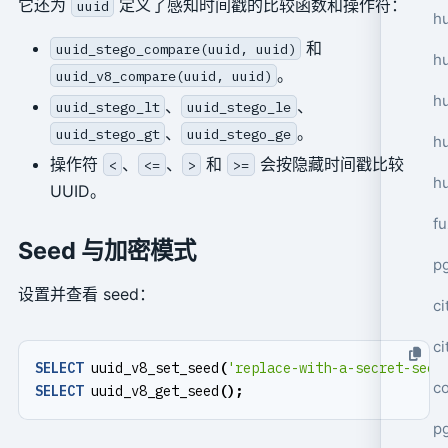
它还为
定义了感知时间戳的比较函数和操作符：
uuid
hu
和
uuid_stego_compare(uuid, uuid)
h
。
uuid_v8_compare(uuid, uuid)
h
、
、
uuid_stego_lt
uuid_stego_le
、
。
uuid_stego_gt
uuid_stego_ge
h
操作符
、
、
和
会按隐藏时间戳比较
<
<=
>
>=
h
UUID。
f
Seed 与加密模式
p
设置并查看 seed：
ci
c
SELECT
uuid_v8_set_seed
(
'replace-with-a-secret-seed
c
SELECT
uuid_v8_get_seed
();
pg