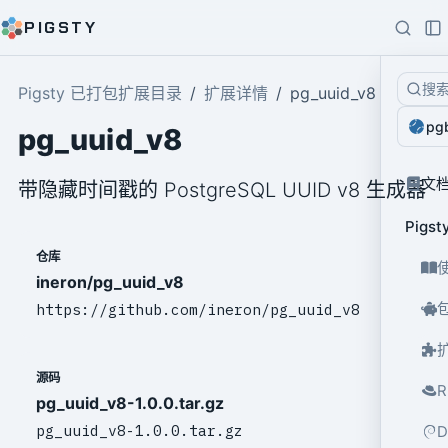
PIGSTY
搜
Pigsty 已打包扩展目录
扩展详情
pg_uuid_v8
pg
pg_uuid_v8
文
带隐藏时间戳的 PostgreSQL UUID v8 生成器
Pig
仓库
ineron/pg_uuid_v8
https://github.com/ineron/pg_uuid_v8
源码
pg_uuid_v8-1.0.0.tar.gz
pg_uuid_v8-1.0.0.tar.gz