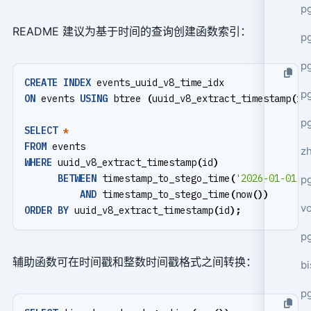
p
README 建议为基于时间的查询创建函数索引：
p
p
CREATE
INDEX
events_uuid_v8_time_idx
p
ON
events
USING
btree
(
uuid_v8_extract_timestamp
(
id
p
SELECT
*
FROM
events
z
WHERE
uuid_v8_extract_timestamp
(
id
)
BETWEEN
timestamp_to_stego_time
(
'2026-01-01'
:
p
AND
timestamp_to_stego_time
(
now
())
v
ORDER
BY
uuid_v8_extract_timestamp
(
id
);
p
辅助函数可在时间戳和整数时间戳格式之间转换：
bi
p