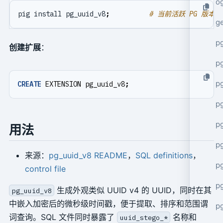
o
pig install pg_uuid_v8
;
# 当前活跃 PG 版本
g
p
创建扩展
：
pg
p
CREATE
EXTENSION
pg_uuid_v8
;
p
p
用法
p
来源：
pg_uuid_v8 README
，
SQL definitions
，
p
control file
p
生成外观类似 UUID v4 的 UUID，同时在其
pg_uuid_v8
中嵌入加密后的微秒级时间戳，便于提取、排序和范围谓
p
词查询。SQL 文件同时暴露了
名称和
uuid_stego_*