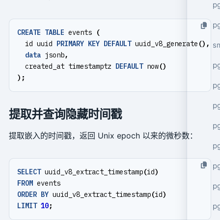
pg
pg
CREATE
TABLE
events
(
id
uuid
PRIMARY
KEY
DEFAULT
uuid_v8_generate
(),
s
data
jsonb
,
p
created_at
timestamptz
DEFAULT
now
()
);
p
p
提取并查询隐藏时间戳
p
提取嵌入的时间戳，返回 Unix epoch 以来的微秒数：
p
p
SELECT
uuid_v8_extract_timestamp
(
id
)
FROM
events
p
ORDER
BY
uuid_v8_extract_timestamp
(
id
)
p
LIMIT
10
;