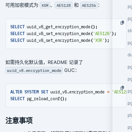
可用加密模式为
、
和
：
XOR
AES128
AES256
p
p
SELECT
uuid_v8_get_encryption_mode
();
s
SELECT
uuid_v8_set_encryption_mode
(
'AES128'
);
SELECT
uuid_v8_set_encryption_mode
(
'XOR'
);
p
d
如需持久化默认值，README 记录了
p
GUC：
uuid_v8.encryption_mode
p
p
ALTER
SYSTEM
SET
uuid_v8
.
encryption_mode
=
'AES128'
SELECT
pg_reload_conf
();
p
p
注意事项
p